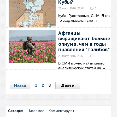
Кубы?
22 март 2016, 22:04
0
Куба, Гуантанамо, США. Я как
то задумывался уже
→
Афганцы
выращивают больше
опиума, чем в годы
правления "талибов"
20 март 2016, 23:59
0
В СМИ можно найти много
аналитических статей на
→
Назад
Далее
1
2
3
Сегодня
Читаемое
Комментируют