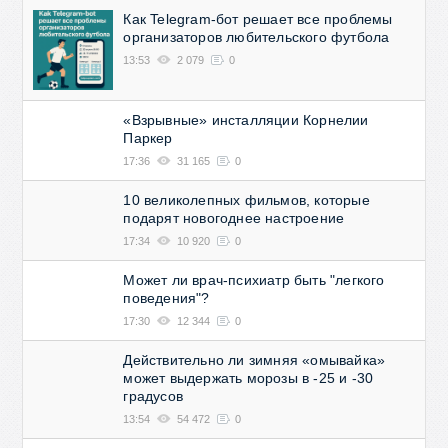
Как Telegram-бот решает все проблемы
организаторов любительского футбола
13:53
2 079
0
«Взрывные» инсталляции Корнелии
Паркер
17:36
31 165
0
10 великолепных фильмов, которые
подарят новогоднее настроение
17:34
10 920
0
Может ли врач-психиатр быть "легкого
поведения"?
17:30
12 344
0
Действительно ли зимняя «омывайка»
может выдержать морозы в -25 и -30
градусов
13:54
54 472
0