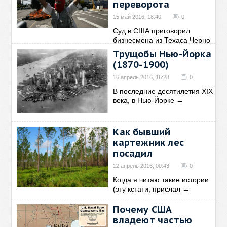
переворота
15 май 2016, 18:40
0
Суд в США приговорил
бизнесмена из Техаса Черно
→
Трущобы Нью-Йорка
(1870-1900)
16 апрель 2016, 16:28
0
В последние десятилетия XIX
века, в Нью-Йорке
→
Как бывший
картежник лес
посадил
12 апрель 2016, 00:43
0
Когда я читаю такие истории
(эту кстати, прислал
→
Почему США
владеют частью