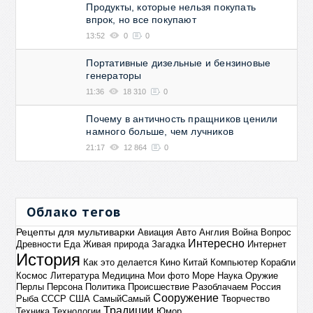
Продукты, которые нельзя покупать
впрок, но все покупают
13:52
0
0
Портативные дизельные и бензиновые
генераторы
11:36
18 310
0
Почему в античность пращников ценили
намного больше, чем лучников
21:17
12 864
0
Облако тегов
Рецепты для мультиварки
Авиация
Авто
Англия
Война
Вопрос
Интересно
Древности
Еда
Живая природа
Загадка
Интернет
История
Как это делается
Кино
Китай
Компьютер
Корабли
Космос
Литература
Медицина
Мои фото
Море
Наука
Оружие
Перлы
Персона
Политика
Происшествие
Разоблачаем
Россия
Сооружение
Рыба
СССР
США
СамыйСамый
Творчество
Традиции
Техника
Технологии
Юмор