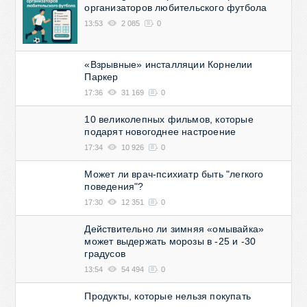
организаторов любительского футбола
13:53
2 085
0
«Взрывные» инсталляции Корнелии
Паркер
17:36
31 169
0
10 великолепных фильмов, которые
подарят новогоднее настроение
17:34
10 926
0
Может ли врач-психиатр быть "легкого
поведения"?
17:30
12 351
0
Действительно ли зимняя «омывайка»
может выдержать морозы в -25 и -30
градусов
13:54
54 494
0
Продукты, которые нельзя покупать