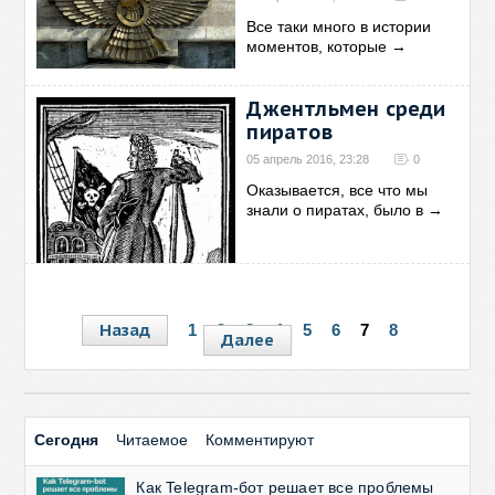
Все таки много в истории
моментов, которые
→
Джентльмен среди
пиратов
05 апрель 2016, 23:28
0
Оказывается, все что мы
знали о пиратах, было в
→
Назад
1
2
3
4
5
6
7
8
Далее
Сегодня
Читаемое
Комментируют
Как Telegram-бот решает все проблемы