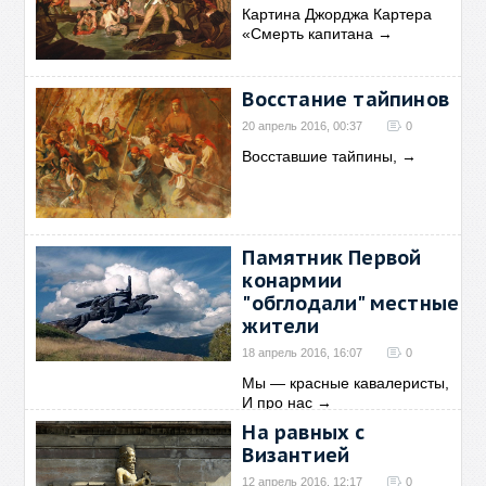
Картина Джорджа Картера
«Смерть капитана
→
Восстание тайпинов
20 апрель 2016, 00:37
0
Восставшие тайпины,
→
Памятник Первой
конармии
"обглодали" местные
жители
18 апрель 2016, 16:07
0
Мы — красные кавалеристы,
И про нас
→
На равных с
Византией
12 апрель 2016, 12:17
0