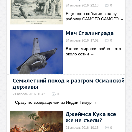
24 апрель 2016, 22:18
0
Еще одно событие в нашу
рубрику САМОГО САМОГО
→
Меч Сталинграда
24 апрель 2016, 17:02
0
Вторая мировая война – это
около сотни
→
Семилетний поход и разгром Османской
державы
21 апрель 2016, 11:42
0
Сразу по возвращении из Индии Тимур
→
Джеймса Кука все
же не съели?
21 апрель 2016, 10:16
0