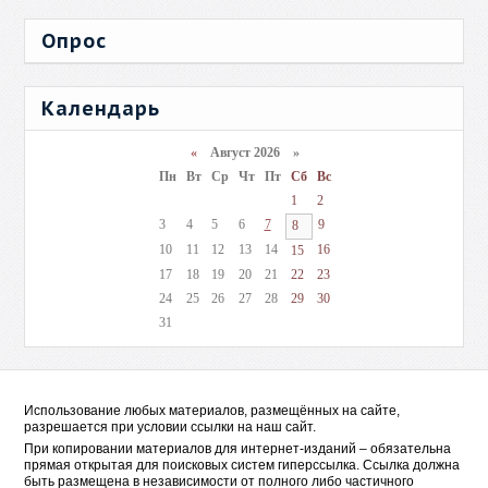
Опрос
Календарь
«
Август 2026 »
Пн
Вт
Ср
Чт
Пт
Сб
Вс
1
2
3
4
5
6
7
9
8
10
11
12
13
14
16
15
17
18
19
20
21
22
23
24
25
26
27
28
29
30
31
Использование любых материалов, размещённых на сайте,
разрешается при условии ссылки на наш сайт.
При копировании материалов для интернет-изданий – обязательна
прямая открытая для поисковых систем гиперссылка. Ссылка должна
быть размещена в независимости от полного либо частичного