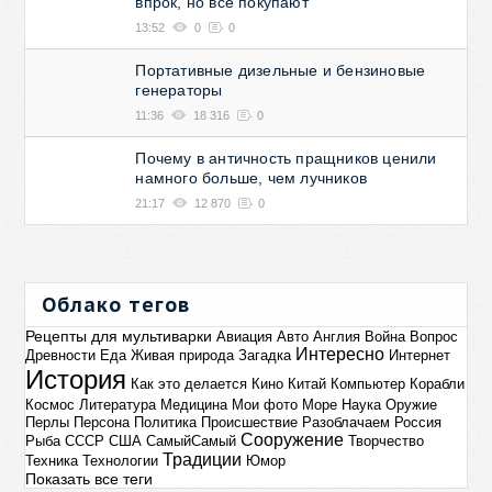
впрок, но все покупают
13:52
0
0
Портативные дизельные и бензиновые
генераторы
11:36
18 316
0
Почему в античность пращников ценили
намного больше, чем лучников
21:17
12 870
0
Облако тегов
Рецепты для мультиварки
Авиация
Авто
Англия
Война
Вопрос
Интересно
Древности
Еда
Живая природа
Загадка
Интернет
История
Как это делается
Кино
Китай
Компьютер
Корабли
Космос
Литература
Медицина
Мои фото
Море
Наука
Оружие
Перлы
Персона
Политика
Происшествие
Разоблачаем
Россия
Сооружение
Рыба
СССР
США
СамыйСамый
Творчество
Традиции
Техника
Технологии
Юмор
Показать все теги