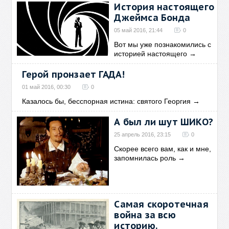
История настоящего
Джеймса Бонда
05 май 2016, 21:44
0
Вот мы уже познакомились с
историей настоящего
→
Герой пронзает ГАДА!
01 май 2016, 00:30
0
Казалось бы, бесспорная истина: святого Георгия
→
А был ли шут ШИКО?
25 апрель 2016, 23:15
0
Скорее всего вам, как и мне,
запомнилась роль
→
Самая скоротечная
война за всю
историю.