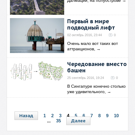
Далмации, на полуострове
→
Первый в мире
подводный лифт
02 октябрь 2016, 23:44
0
Очень мало вот таких вот
аттракционов,
→
Чередование вместо
башен
25 сентябрь 2016, 19:24
0
В Сингапуре конечно столько
уже удивительного,
→
Назад
1
2
3
4
5
6
7
8
9
10
Далее
...
35