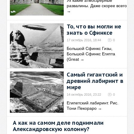
Ух какие атмосферные
развалины. Даже скорее всего
→
То, что вы могли не
знать о Сфинксе
17 октябрь 2016, 18:44
0
Большой Сфинкс Гизы,
Большой Сфинкс Египта
(Great
→
Самый гигантский и
древний лабиринт в
мире
14 октябрь 2016, 23:22
0
Египетский лабиринт. Рис.
Тони Пекораро
→
А как на самом деле поднимали
Александровскую колонну?