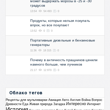
может выдержать морозы в -25 и -30
градусов
13:54
54 493
0
Продукты, которые нельзя покупать
впрок, но все покупают
13:52
0
0
Портативные дизельные и бензиновые
генераторы
11:36
18 315
0
Почему в античность пращников ценили
намного больше, чем лучников
21:17
12 870
0
Облако тегов
Рецепты для мультиварки
Авиация
Авто
Англия
Война
Вопрос
Интересно
Древности
Еда
Живая природа
Загадка
Интернет
История