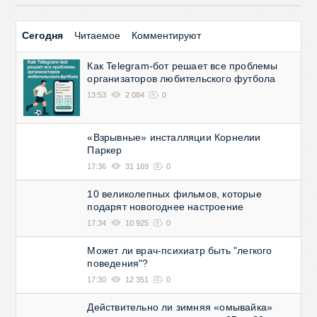
Сегодня
Читаемое
Комментируют
Как Telegram-бот решает все проблемы
организаторов любительского футбола
13:53
2 084
0
«Взрывные» инсталляции Корнелии
Паркер
17:36
31 169
0
10 великолепных фильмов, которые
подарят новогоднее настроение
17:34
10 925
0
Может ли врач-психиатр быть "легкого
поведения"?
17:30
12 351
0
Действительно ли зимняя «омывайка»