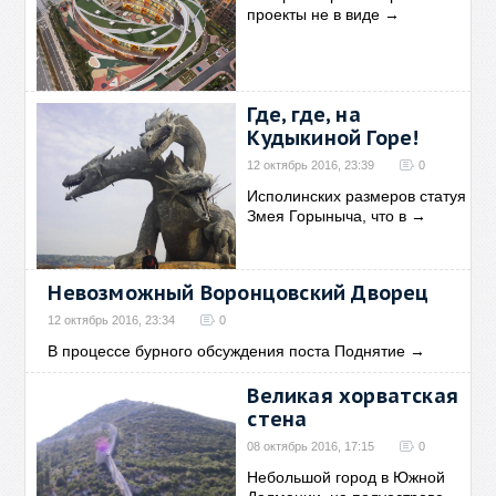
проекты не в виде
→
Где, где, на
Кудыкиной Горе!
12 октябрь 2016, 23:39
0
Исполинских размеров статуя
Змея Горыныча, что в
→
Невозможный Воронцовский Дворец
12 октябрь 2016, 23:34
0
В процессе бурного обсуждения поста Поднятие
→
Великая хорватская
стена
08 октябрь 2016, 17:15
0
Небольшой город в Южной