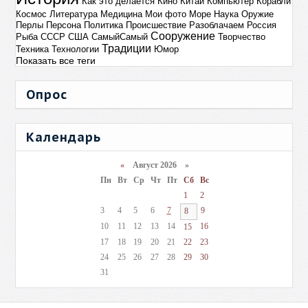
Как это делается
Кино
Китай
Компьютер
Корабли
Космос
Литература
Медицина
Мои фото
Море
Наука
Оружие
Перлы
Персона
Политика
Происшествие
Разоблачаем
Россия
Сооружение
Рыба
СССР
США
СамыйСамый
Творчество
Традиции
Техника
Технологии
Юмор
Показать все теги
Опрос
Календарь
«
Август 2026 »
Пн
Вт
Ср
Чт
Пт
Сб
Вс
1
2
3
4
5
6
7
9
8
10
11
12
13
14
16
15
17
18
19
20
21
22
23
24
25
26
27
28
29
30
31