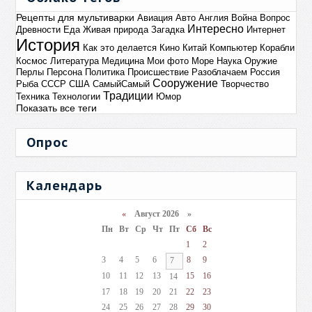
Рецепты для мультиварки
Авиация
Авто
Англия
Война
Вопрос
Интересно
Древности
Еда
Живая природа
Загадка
Интернет
История
Как это делается
Кино
Китай
Компьютер
Корабли
Космос
Литература
Медицина
Мои фото
Море
Наука
Оружие
Перлы
Персона
Политика
Происшествие
Разоблачаем
Россия
Сооружение
Рыба
СССР
США
СамыйСамый
Творчество
Традиции
Техника
Технологии
Юмор
Показать все теги
Опрос
Календарь
«
Август 2026 »
Пн
Вт
Ср
Чт
Пт
Сб
Вс
1
2
3
4
5
6
8
9
7
10
11
12
13
15
16
14
17
18
19
20
21
22
23
24
25
26
27
28
29
30