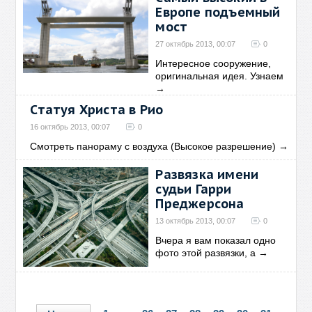
Европе подъемный
мост
27 октябрь 2013, 00:07
0
Интересное сооружение,
оригинальная идея. Узнаем
→
Статуя Христа в Рио
16 октябрь 2013, 00:07
0
Смотреть панораму с воздуха (Высокое разрешение)
→
Развязка имени
судьи Гарри
Преджерсона
13 октябрь 2013, 00:07
0
Вчера я вам показал одно
фото этой развязки, а
→