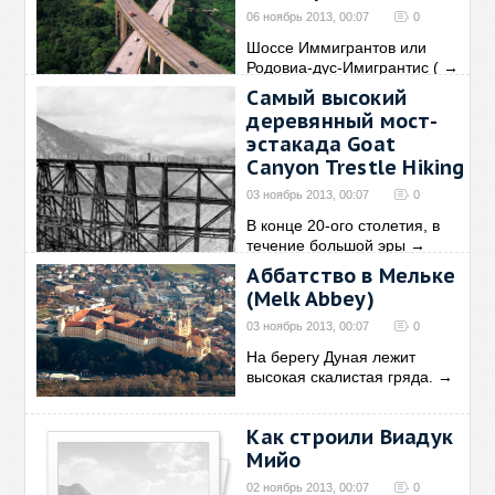
06 ноябрь 2013, 00:07
0
Шоссе Иммигрантов или
Родовиа-дус-Имигрантис (
→
Самый высокий
деревянный мост-
эстакада Goat
Canyon Trestle Hiking
03 ноябрь 2013, 00:07
0
В конце 20-ого столетия, в
течение большой эры
→
Аббатство в Мельке
(Melk Abbey)
03 ноябрь 2013, 00:07
0
На берегу Дуная лежит
высокая скалистая гряда.
→
Как строили Виадук
Мийо
02 ноябрь 2013, 00:07
0