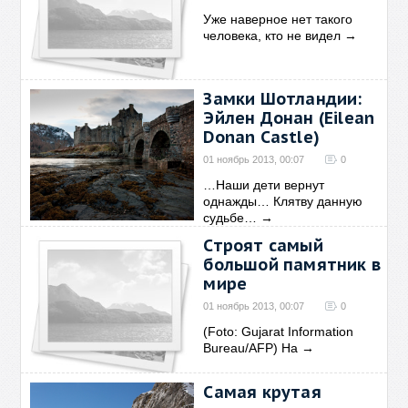
Уже наверное нет такого
человека, кто не видел
→
Замки Шотландии:
Эйлен Донан (Eilean
Donan Castle)
01 ноябрь 2013, 00:07
0
…Наши дети вернут
однажды… Клятву данную
судьбе…
→
Строят самый
большой памятник в
мире
01 ноябрь 2013, 00:07
0
(Foto: Gujarat Information
Bureau/AFP) На
→
Самая крутая