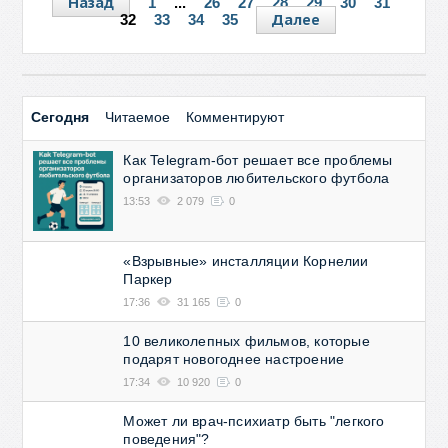
Назад
1
...
26
27
28
29
30
31
Далее
32
33
34
35
Сегодня
Читаемое
Комментируют
Как Telegram-бот решает все проблемы
организаторов любительского футбола
13:53
2 079
0
«Взрывные» инсталляции Корнелии
Паркер
17:36
31 165
0
10 великолепных фильмов, которые
подарят новогоднее настроение
17:34
10 920
0
Может ли врач-психиатр быть "легкого
поведения"?