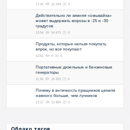
17:30
12 344
0
Действительно ли зимняя «омывайка»
может выдержать морозы в -25 и -30
градусов
13:54
54 473
0
Продукты, которые нельзя покупать
впрок, но все покупают
13:52
0
0
Портативные дизельные и бензиновые
генераторы
11:36
18 310
0
Почему в античность пращников ценили
намного больше, чем лучников
21:17
12 864
0
Облако тегов