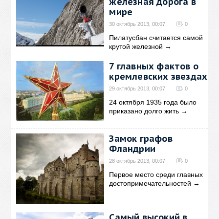
железная дорога в
мире
30 октябрь 2013, 00:07
0
Пилатусбан считается самой
крутой железной
→
7 главных фактов о
кремлевских звездах
29 октябрь 2013, 00:07
0
24 октября 1935 года было
приказано долго жить
→
Замок графов
Фландрии
28 октябрь 2013, 00:07
0
Первое место среди главных
достопримечательностей
→
Самый высокий в