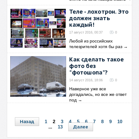
Теле - лохотрон. Это
должен знать
каждый!
17 август 2016, 00:37
0
Любой из российских
телезрителей хотя бы раз
→
Как сделать такое
фото без
"фотошопа"?
14 август 2016, 18:06
0
Наверное уже все
догадались, но все же ответ
под
→
Назад
1
2
3
4
5
6
7
8
9
10
Далее
...
13