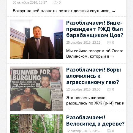
30 октябрь 2016, 18:17
0
Вокруг нашей планеты летают десятки спутников,
→
Разоблачаем! Вице-
президент РЖД был
барабанщиком Цоя?
25 октябрь 2016, 23:13
0
Мы сейчас говорим об Олеге
Валинском, который в
→
Разоблачаем! Воры
вломились к
агрессивному гею?
12 октябрь 2016, 23:56
0
Эта новость широко
разошлась по ЖЖ (p-i-f) так и
→
Разоблачаем!
Велосипед в дереве?
12 октябрь 2016, 23:52
0