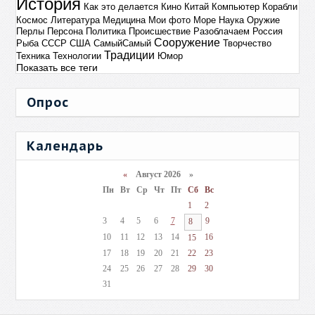
История
Как это делается
Кино
Китай
Компьютер
Корабли
Космос
Литература
Медицина
Мои фото
Море
Наука
Оружие
Перлы
Персона
Политика
Происшествие
Разоблачаем
Россия
Сооружение
Рыба
СССР
США
СамыйСамый
Творчество
Традиции
Техника
Технологии
Юмор
Показать все теги
Опрос
Календарь
«
Август 2026 »
Пн
Вт
Ср
Чт
Пт
Сб
Вс
1
2
3
4
5
6
7
9
8
10
11
12
13
14
16
15
17
18
19
20
21
22
23
24
25
26
27
28
29
30
31