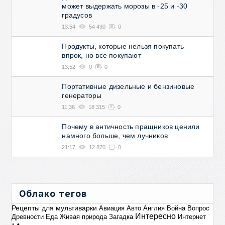
может выдержать морозы в -25 и -30
градусов
13:54
54 490
0
Продукты, которые нельзя покупать
впрок, но все покупают
13:52
0
0
Портативные дизельные и бензиновые
генераторы
11:36
18 315
0
Почему в античность пращников ценили
намного больше, чем лучников
21:17
12 870
0
Облако тегов
Рецепты для мультиварки
Авиация
Авто
Англия
Война
Вопрос
Интересно
Древности
Еда
Живая природа
Загадка
Интернет