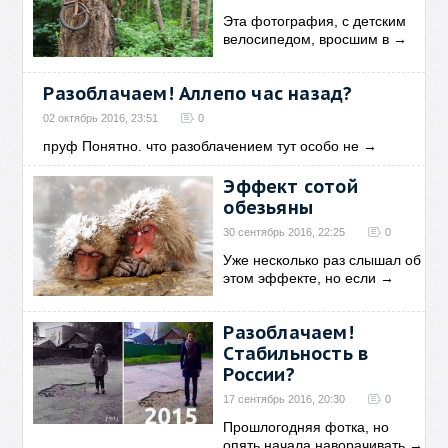
Эта фотография, с детским
велосипедом, вросшим в
→
Разоблачаем! Аллепо час назад?
02 октябрь 2016, 23:51
0
пруф Понятно. что разоблачением тут особо не
→
Эффект сотой
обезьяны
30 сентябрь 2016, 22:25
0
Уже несколько раз слышал об
этом эффекте, но если
→
Разоблачаем!
Стабильность в
России?
17 сентябрь 2016, 20:30
0
Прошлогодняя фотка, но
опять начала наворачивать
→