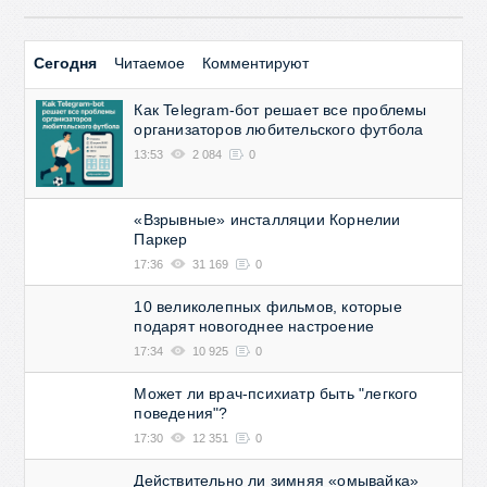
Сегодня
Читаемое
Комментируют
Как Telegram-бот решает все проблемы
организаторов любительского футбола
13:53
2 084
0
«Взрывные» инсталляции Корнелии
Паркер
17:36
31 169
0
10 великолепных фильмов, которые
подарят новогоднее настроение
17:34
10 925
0
Может ли врач-психиатр быть "легкого
поведения"?
17:30
12 351
0
Действительно ли зимняя «омывайка»