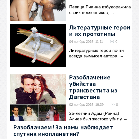
Певица Рианна взбудоражила
своих поклонников,
→
Литературные герои
и их прототипы
04 ноябрь 2016, 11:11
0
Литературные герои почти
всегда вымысел автора.
→
Разоблачение
убийства
трансвестита из
Дагестана
02 ноябрь 2016, 19:39
0
25-летний Адам (Раина)
Алиев был жестоко убит у
→
Разоблачаем! За нами наблюдает
спутник инопланетян?