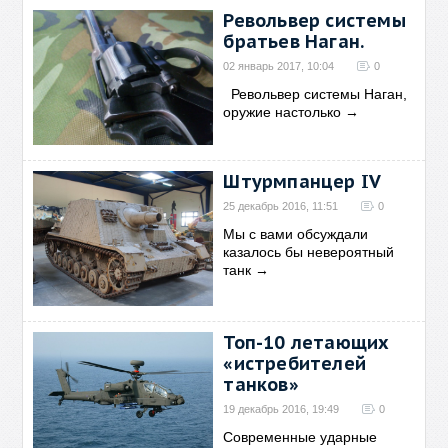
Револьвер системы
братьев Наган.
02 январь 2017, 10:04
0
Револьвер системы Наган,
оружие настолько
→
Штурмпанцер IV
25 декабрь 2016, 11:51
0
Мы с вами обсуждали
казалось бы невероятный
танк
→
Топ-10 летающих
«истребителей
танков»
19 декабрь 2016, 19:49
0
Современные ударные