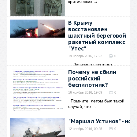
критических
→
В Крыму
восстановлен
шахтный береговой
ракетный комплекс
"Утес"
19 ноябрь 2016, 17:22
0
Дивизион шахтного
берегового
→
Почему не сбили
российский
беспилотник?
16 ноябрь 2016, 19:09
0
Помните, летом был такой
случай, что
→
"Маршал Устинов" - ис
12 ноябрь 2016, 00:25
0