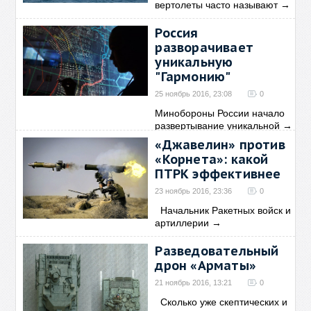
вертолеты часто называют
→
Россия
разворачивает
уникальную
"Гармонию"
25 ноябрь 2016, 23:08
0
Минобороны России начало
развертывание уникальной
→
«Джавелин» против
«Корнета»: какой
ПТРК эффективнее
23 ноябрь 2016, 23:36
0
Начальник Ракетных войск и
артиллерии
→
Разведовательный
дрон «Арматы»
21 ноябрь 2016, 13:21
0
Сколько уже скептических и