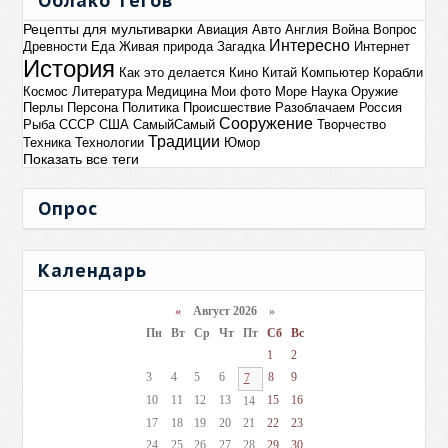
Облако тегов
Рецепты для мультиварки
Авиация
Авто
Англия
Война
Вопрос
Интересно
Древности
Еда
Живая природа
Загадка
Интернет
История
Как это делается
Кино
Китай
Компьютер
Корабли
Космос
Литература
Медицина
Мои фото
Море
Наука
Оружие
Перлы
Персона
Политика
Происшествие
Разоблачаем
Россия
Сооружение
Рыба
СССР
США
СамыйСамый
Творчество
Традиции
Техника
Технологии
Юмор
Показать все теги
Опрос
Календарь
«
Август 2026 »
Пн
Вт
Ср
Чт
Пт
Сб
Вс
1
2
3
4
5
6
8
9
7
10
11
12
13
15
16
14
17
18
19
20
21
22
23
24
25
26
27
28
29
30