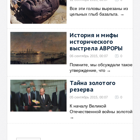
Все эти головы вырезаны из
цельных глыб базальта.
→
История и мифы
исторического
выстрела АВРОРЫ
06 сентябрь 2015, 00:07
0
Помните, мы обсуждали такое
утверждение, что
→
Тайна золотого
резерва
05 сентябрь 2015, 00:07
0
К началу Великой
Отечественной войны золотой
→