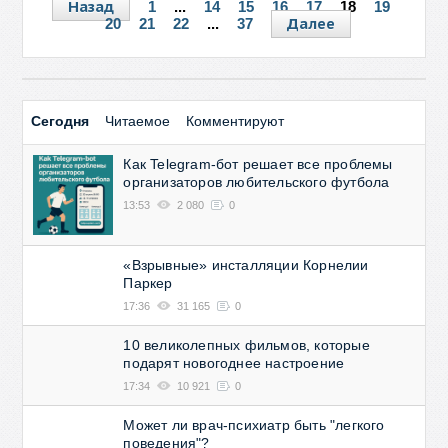
Назад
1
...
14
15
16
17
18
19
Далее
20
21
22
...
37
Сегодня
Читаемое
Комментируют
Как Telegram-бот решает все проблемы
организаторов любительского футбола
13:53
2 080
0
«Взрывные» инсталляции Корнелии
Паркер
17:36
31 165
0
10 великолепных фильмов, которые
подарят новогоднее настроение
17:34
10 921
0
Может ли врач-психиатр быть "легкого
поведения"?