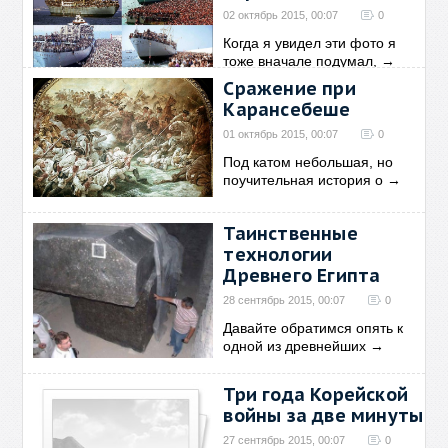
02 октябрь 2015, 00:07
0
Когда я увидел эти фото я
тоже вначале подумал,
→
Сражение при
Карансебеше
01 октябрь 2015, 00:07
0
Под катом небольшая, но
поучительная история о
→
Таинственные
технологии
Древнего Египта
28 сентябрь 2015, 00:07
0
Давайте обратимся опять к
одной из древнейших
→
Три года Корейской
войны за две минуты
27 сентябрь 2015, 00:07
0