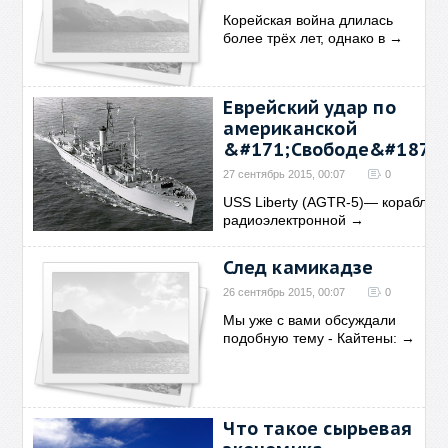
Корейская война длилась
более трёх лет, однако в
→
Еврейский удар по
американской
&#171;Свободе&#187;
27 сентябрь 2015, 00:07
0
USS Liberty (AGTR-5)— корабль
радиоэлектронной
→
След камикадзе
26 сентябрь 2015, 00:07
0
Мы уже с вами обсуждали
подобную тему - Кайтены:
→
Что такое сырьевая