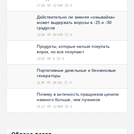
17:30
12 346
0
Действительно ли зимняя «омывайка»
может выдержать морозы в -25 и -30
градусов
13:54
54 476
0
Продукты, которые нельзя покупать
впрок, но все покупают
13:52
0
0
Портативные дизельные и бензиновые
генераторы
11:36
18 311
0
Почему в античность пращников ценили
намного больше, чем лучников
21:17
12 864
0