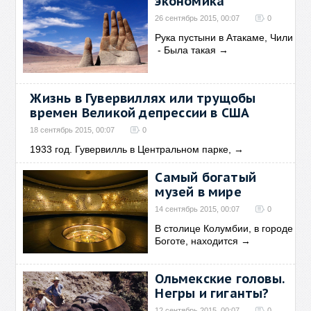
экономика
26 сентябрь 2015, 00:07
0
Рука пустыни в Атакаме, Чили
- Была такая
→
Жизнь в Гувервиллях или трущобы
времен Великой депрессии в США
18 сентябрь 2015, 00:07
0
1933 год. Гувервилль в Центральном парке,
→
Самый богатый
музей в мире
14 сентябрь 2015, 00:07
0
В столице Колумбии, в городе
Боготе, находится
→
Ольмекские головы.
Негры и гиганты?
12 сентябрь 2015, 00:07
0