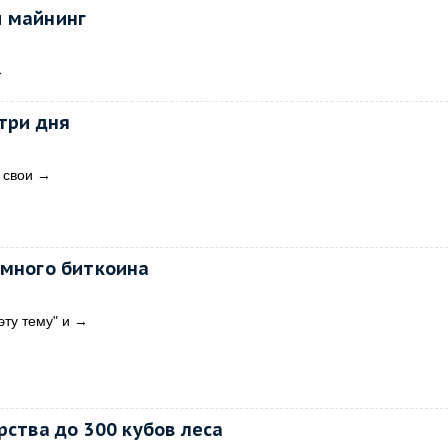
й майнинг
→
три дня
 свои
→
емного биткоина
эту тему" и
→
рства до 300 кубов леса