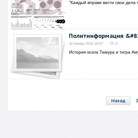
"Каждый вправе вести свои дела т
Политинформация &#82
30 январь 2016, 00:07
0
История козла Тимура и тигра А
Назад