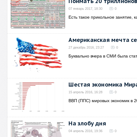
Поймать 20 триллионо
07 январь 2017, 18:30
0
Есть такое прикольное занятие, к
Американская мечта с
27 декабрь 2016, 23:27
0
Буквально вчера в СМИ была стат
Шестая экономика Мир
15 апрель 2016, 16:28
0
ВВП (ППС) мировых экономик в 2
На злобу дня
04 апрель 2016, 19:36
0