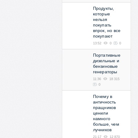
Продукты,
которые
нельзя
покупать
впрок, но все
покупают
13:52
0
0
Портативные
дизельные и
бензиновые
генераторы
11:36
18 315
0
Почему в
античность
пращников
ценили
намного
больше, чем
лучников
21:17
12 870