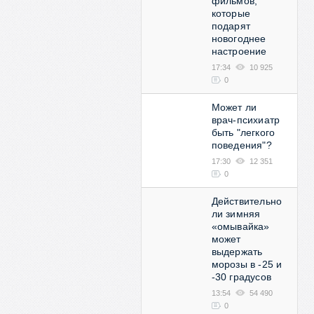
фильмов,
которые
подарят
новогоднее
настроение
17:34
10 925
0
Может ли
врач-психиатр
быть "легкого
поведения"?
17:30
12 351
0
Действительно
ли зимняя
«омывайка»
может
выдержать
морозы в -25 и
-30 градусов
13:54
54 490
0