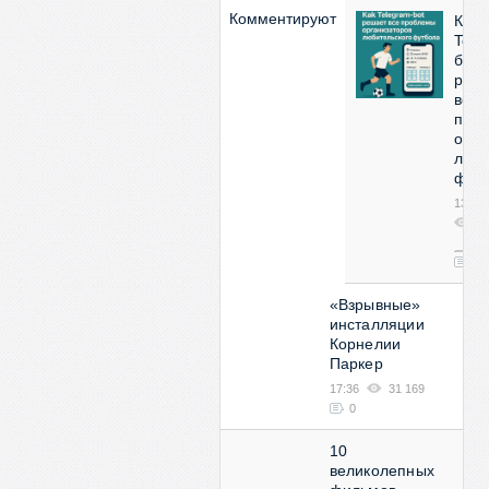
Комментируют
Как
Tele
бот
реш
все
про
орга
люби
фут
13:53
2
08
0
«Взрывные»
инсталляции
Корнелии
Паркер
17:36
31 169
0
10
великолепных