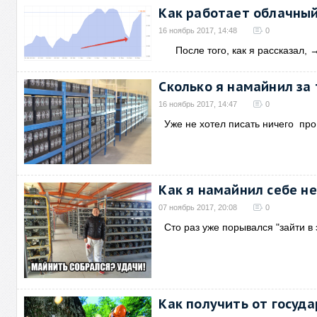
Как работает облачны
16 ноябрь 2017, 14:48
0
После того, как я рассказал,
Сколько я намайнил за 
16 ноябрь 2017, 14:47
0
Уже не хотел писать ничего про
Как я намайнил себе н
07 ноябрь 2017, 20:08
0
Сто раз уже порывался "зайти в 
Как получить от госуда