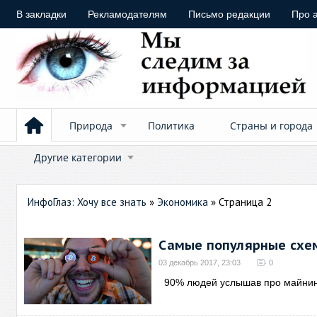
В закладки
Рекламодателям
Письмо редакции
Про 
Природа
Политика
Страны и города
Другие категории
ИнфоГлаз: Хочу все знать
»
Экономика
» Страница 2
Самые популярные схе
03 декабрь 2017, 23:03
0
90% людей услышав про майнинг