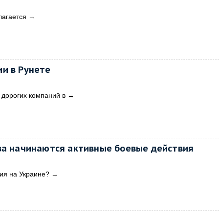
лагается
→
и в Рунете
 дорогих компаний в
→
ва начинаются активные боевые действия
ция на Украине?
→