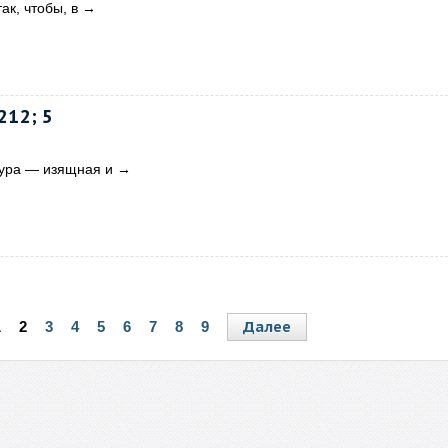
ак, чтобы, в
→
12; 5
мура — изящная и
→
Далее
1
2
3
4
5
6
7
8
9