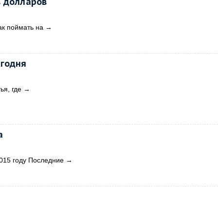
в долларов
ак поймать на
→
егодня
ья, где
→
а
015 году Последние
→