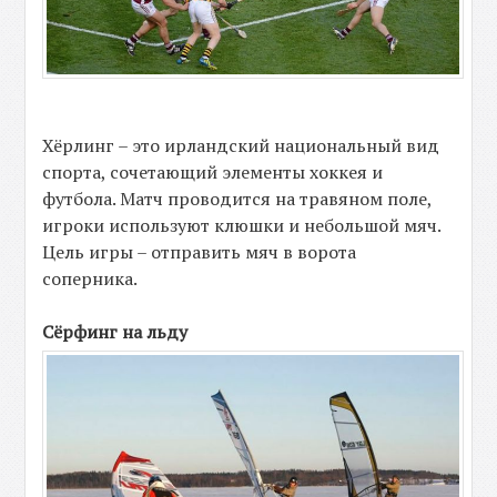
Хёрлинг – это ирландский национальный вид
спорта, сочетающий элементы хоккея и
футбола. Матч проводится на травяном поле,
игроки используют клюшки и небольшой мяч.
Цель игры – отправить мяч в ворота
соперника.
Сёрфинг на льду