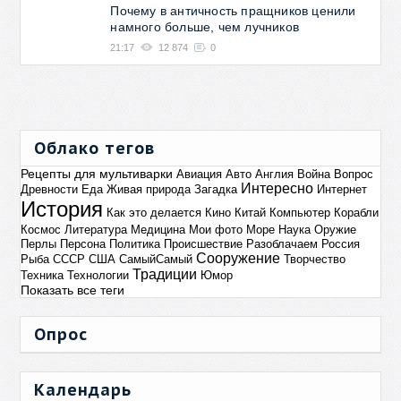
Почему в античность пращников ценили
намного больше, чем лучников
21:17
12 874
0
Облако тегов
Рецепты для мультиварки
Авиация
Авто
Англия
Война
Вопрос
Интересно
Древности
Еда
Живая природа
Загадка
Интернет
История
Как это делается
Кино
Китай
Компьютер
Корабли
Космос
Литература
Медицина
Мои фото
Море
Наука
Оружие
Перлы
Персона
Политика
Происшествие
Разоблачаем
Россия
Сооружение
Рыба
СССР
США
СамыйСамый
Творчество
Традиции
Техника
Технологии
Юмор
Показать все теги
Опрос
Календарь