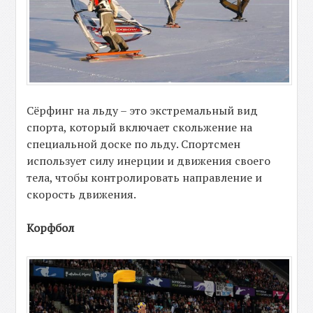
Сёрфинг на льду – это экстремальный вид
спорта, который включает скольжение на
специальной доске по льду. Спортсмен
использует силу инерции и движения своего
тела, чтобы контролировать направление и
скорость движения.
Корфбол