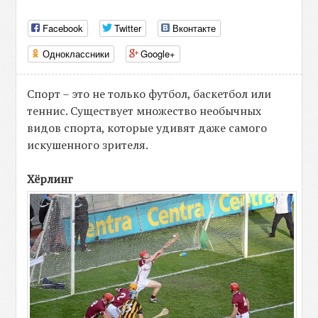
Facebook
Twitter
Вконтакте
Одноклассники
Google+
Спорт – это не только футбол, баскетбол или
теннис. Существует множество необычных
видов спорта, которые удивят даже самого
искушенного зрителя.
Хёрлинг