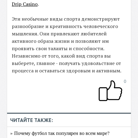
Drip Сasino
.
Эти необычные виды спорта демонстрируют
разнообразие и креативность человеческого
мышления. Они привлекают любителей
активного образа жизни и позволяют им
проявить свои таланты и способности.
Независимо от того, какой вид спорта вы
выберете, главное - получать удовольствие от
процесса и оставаться здоровым и активным.
0
ЧИТАЙТЕ ТАКЖЕ:
» Почему футбол так популярен во всем мире?