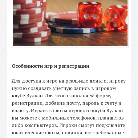
Особенности игр и регистрации
Для доступа к игре на реальные деньги, игроку
нужно создавать учетную запись в игровом
клубе Вулкан. Для этого заполняем форму
регистрации, добавив почту, пароль к счету и
валюту. Играть в слоты игрового клуба Вулкан
вы можете с мобильных телефонов, планшетов
либо компьютеров. Игроки смогут подключить
классические слоты, новинки, востребованные