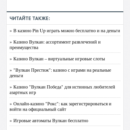
ЧИТАЙТЕ ТАКЖЕ:
» В казино Pin Up играть можно бесплатно и на деньги
» Казино Вулкан: ассортимент развлечений и
преимущества
» Казино Вулкан – виртуальные игровые слоты
» "Вулкан Престиж": казино с играми на реальные
деньги
» Казино "Вулкан Победа" для истинных любителей
азартных игр
» Онлайн-казино "Рокс": как зарегистрироваться и
войти на официальный сайт
» Игровые автоматы Вулкан бесплатно