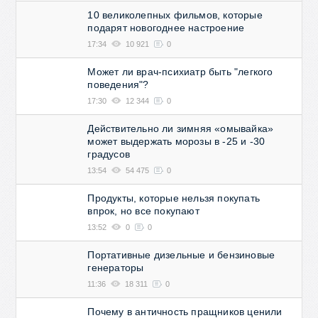
10 великолепных фильмов, которые
подарят новогоднее настроение
17:34
10 921
0
Может ли врач-психиатр быть "легкого
поведения"?
17:30
12 344
0
Действительно ли зимняя «омывайка»
может выдержать морозы в -25 и -30
градусов
13:54
54 475
0
Продукты, которые нельзя покупать
впрок, но все покупают
13:52
0
0
Портативные дизельные и бензиновые
генераторы
11:36
18 311
0
Почему в античность пращников ценили