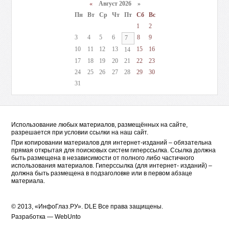
«
Август 2026 »
Пн
Вт
Ср
Чт
Пт
Сб
Вс
1
2
3
4
5
6
8
9
7
10
11
12
13
15
16
14
17
18
19
20
21
22
23
24
25
26
27
28
29
30
31
Использование любых материалов, размещённых на сайте,
разрешается при условии ссылки на наш сайт.
При копировании материалов для интернет-изданий – обязательна
прямая открытая для поисковых систем гиперссылка. Ссылка должна
быть размещена в независимости от полного либо частичного
использования материалов. Гиперссылка (для интернет- изданий) –
должна быть размещена в подзаголовке или в первом абзаце
материала.
© 2013, «ИнфоГлаз.РУ».
DLE
Все права защищены.
Разработка —
WebUnto