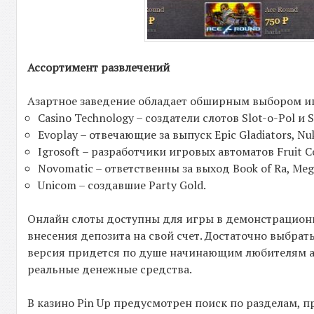
Ассортимент развлечений
Азартное заведение обладает обширным выбором игр
Casino Technology – создатели слотов Slot-o-Pol и S
Evoplay – отвечающие за выпуск Epic Gladiators, Nuk
Igrosoft – разработчики игровых автоматов Fruit Coc
Novomatic – ответственны за выход Book of Ra, Mega
Unicom – создавшие Party Gold.
Онлайн слоты доступны для игры в демонстрационн
внесения депозита на свой счет. Достаточно выбра
версия придется по душе начинающим любителям аз
реальные денежные средства.
В казино Pin Up предусмотрен поиск по разделам,