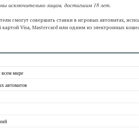
ены исключительно лицам, достигшим 18 лет.
ели смогут совершать ставки в игровых автоматах, испо
картой Visa, Mastercard или одним из электронных коше
о всем мире
ых автоматов
ений