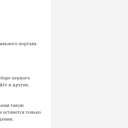
уального портала
ыборе первого
kte и других.
азав такую
м останется только
дения.