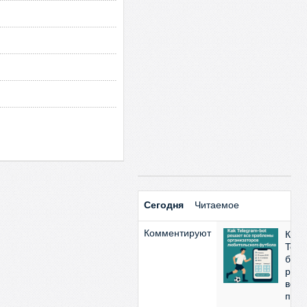
Сегодня
Читаемое
Комментируют
Как
Tele
бот
реш
все
про