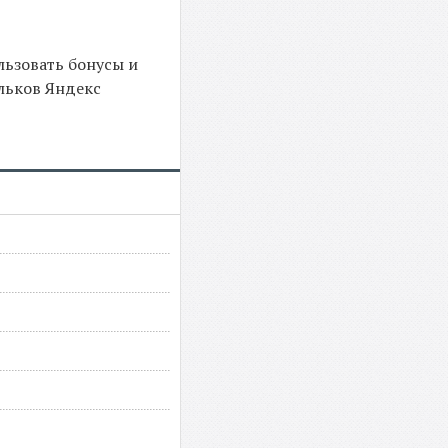
льзовать бонусы и
льков Яндекс