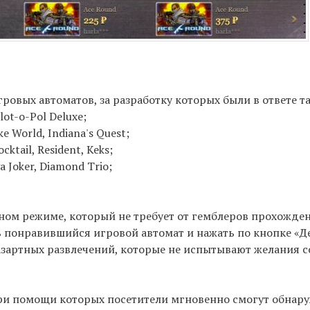
овых автоматов, за разработку которых были в ответе т
lot-o-Pol Deluxe;
e World, Indiana's Quest;
ktail, Resident, Keks;
 Joker, Diamond Trio;
ом режиме, который не требует от гемблеров прохожде
ть понравившийся игровой автомат и нажать по кнопке «Д
артных развлечений, которые не испытывают желания с
 при помощи которых посетители мгновенно смогут обнар