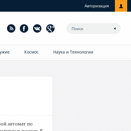
Авторизация
ужие
Космос
Наука и Технологии
вой автомат по
различных жанрах. В