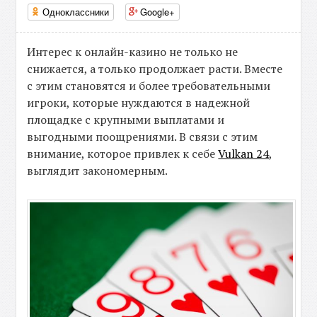
Одноклассники
Google+
Интерес к онлайн-казино не только не
снижается, а только продолжает расти. Вместе
с этим становятся и более требовательными
игроки, которые нуждаются в надежной
площадке с крупными выплатами и
выгодными поощрениями. В связи с этим
внимание, которое привлек к себе
Vulkan 24
,
выглядит закономерным.