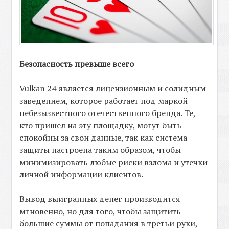
Безопасность превыше всего
Vulkan 24 является лицензионным и солидным
заведением, которое работает под маркой
небезызвестного отечественного бренда. Те,
кто пришел на эту площадку, могут быть
спокойны за свои данные, так как система
защиты настроена таким образом, чтобы
минимизировать любые риски взлома и утечки
личной информации клиентов.
Вывод выигранных денег производится
мгновенно, но для того, чтобы защитить
большие суммы от попадания в третьи руки,