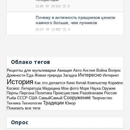
11:36
18 313
0
Почему в античность пращников ценили
намного больше, чем лучников
21:17
12 867
0
Облако тегов
Рецепты для мультиварки
Авиация
Авто
Англия
Война
Вопрос
Интересно
Древности
Еда
Живая природа
Загадка
Интернет
История
Как это делается
Кино
Китай
Компьютер
Корабли
Космос
Литература
Медицина
Мои фото
Море
Наука
Оружие
Перлы
Персона
Политика
Происшествие
Разоблачаем
Россия
Сооружение
Рыба
СССР
США
СамыйСамый
Творчество
Традиции
Техника
Технологии
Юмор
Показать все теги
Опрос