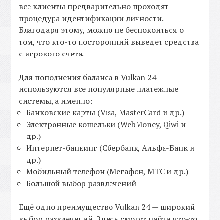
все клиенты предварительно проходят
процедура идентификации личности.
Благодаря этому, можно не беспокоиться о
том, что кто-то посторонний выведет средства
с игрового счета.
Для пополнения баланса в Vulkan 24
используются все популярные платежные
системы, а именно:
Банковские карты (Visa, MasterCard и др.)
Электронные кошельки (WebMoney, Qiwi и
др.)
Интернет-банкинг (Сбербанк, Альфа-Банк и
др.)
Мобильный телефон (Мегафон, МТС и др.)
Большой выбор развлечений
Ещё одно преимущество Vulkan 24 — широкий
выбор развлечений. Здесь смогут найти что-то