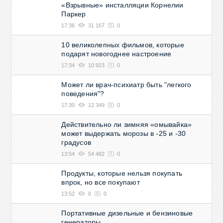
«Взрывные» инсталляции Корнелии
Паркер
17:36
31 167
0
10 великолепных фильмов, которые
подарят новогоднее настроение
17:34
10 923
0
Может ли врач-психиатр быть "легкого
поведения"?
17:30
12 349
0
Действительно ли зимняя «омывайка»
может выдержать морозы в -25 и -30
градусов
13:54
54 482
0
Продукты, которые нельзя покупать
впрок, но все покупают
13:52
0
0
Портативные дизельные и бензиновые
генераторы