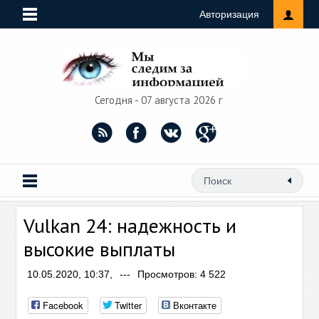
Авторизация
Сегодня - 07 августа 2026 г
Vulkan 24: надежность и
высокие выплаты
10.05.2020, 10:37,
---
Просмотров: 4 522
Facebook
Twitter
Вконтакте