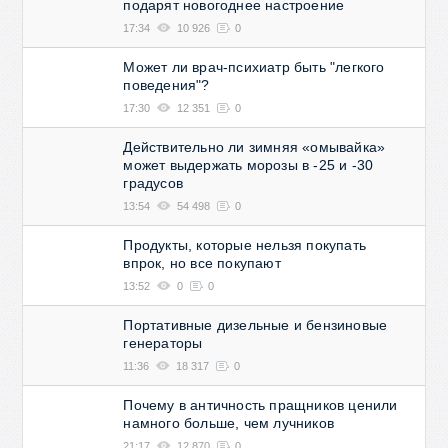
подарят новогоднее настроение
17:34
10 926
0
Может ли врач-психиатр быть "легкого
поведения"?
17:30
12 351
0
Действительно ли зимняя «омывайка»
может выдержать морозы в -25 и -30
градусов
13:54
54 498
0
Продукты, которые нельзя покупать
впрок, но все покупают
13:52
0
0
Портативные дизельные и бензиновые
генераторы
11:36
18 317
0
Почему в античность пращников ценили
намного больше, чем лучников
21:17
12 870
0