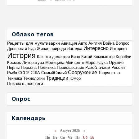
Облако тегов
Рецепты для мультиварки
Авиация
Авто
Англия
Война
Вопрос
Интересно
Древности
Еда
Живая природа
Загадка
Интернет
История
Как это делается
Кино
Китай
Компьютер
Корабли
Космос
Литература
Медицина
Мои фото
Море
Наука
Оружие
Перлы
Персона
Политика
Происшествие
Разоблачаем
Россия
Сооружение
Рыба
СССР
США
СамыйСамый
Творчество
Традиции
Техника
Технологии
Юмор
Показать все теги
Опрос
Календарь
«
Август 2026 »
Пн
Вт
Ср
Чт
Пт
Сб
Вс