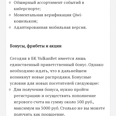
Обширный ассортимент событий в
киберспорте;
Моментальная верификация Qiwi-
кошельком;
Адаптированная мобильная версия.
Бонусы, фрибеты и акции
Сегодня в БК VulkanBet имеется лишь
единственный приветственный бонус. Однако
необходимо ждать, что в дальнейшем
возникнут новые распродажи. Бонусные
условия для новых посетителей следующие:
Для получения бонуса, нужно пройти
регистрацию и осуществить пополнение
игрового счета на сумму около 500 руб.,
максимум на 3000 руб. Столько же вы можете
получить как поощрение.