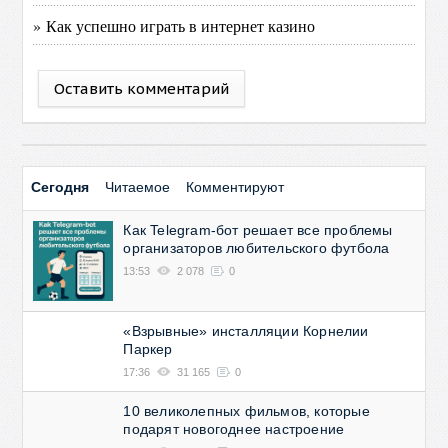
» Как успешно играть в интернет казино
Оставить комментарий
Сегодня
Читаемое
Комментируют
Как Telegram-бот решает все проблемы
организаторов любительского футбола
13:53
2 078
0
«Взрывные» инсталляции Корнелии
Паркер
17:36
31 165
0
10 великолепных фильмов, которые
подарят новогоднее настроение