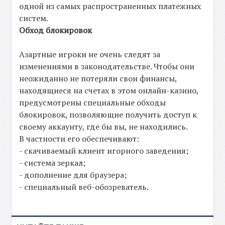
одной из самых распространенных платежных
систем.
Обход блокировок
Азартные игроки не очень следят за
изменениями в законодательстве. Чтобы они
неожиданно не потеряли свои финансы,
находящиеся на счетах в этом онлайн-казино,
предусмотрены специальные обходы
блокировок, позволяющие получить доступ к
своему аккаунту, где бы вы, не находились.
В частности его обеспечивают:
- скачиваемый клиент игорного заведения;
- система зеркал;
- дополнение для браузера;
- специальный веб-обозреватель.