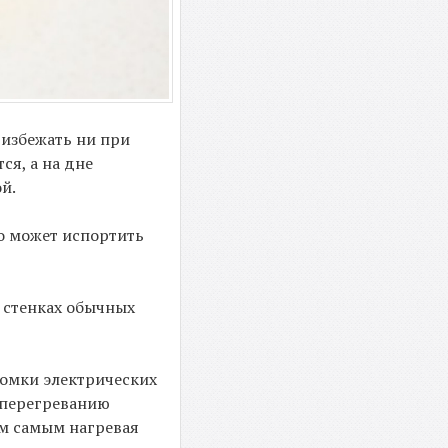
 избежать ни при
ся, а на дне
й.
ко может испортить
 стенках обычных
ломки электрических
 перегреванию
ем самым нагревая