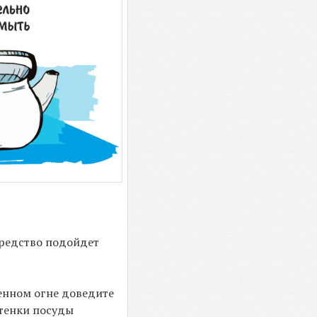
средство подойдет
ленном огне доведите
стенки посуды