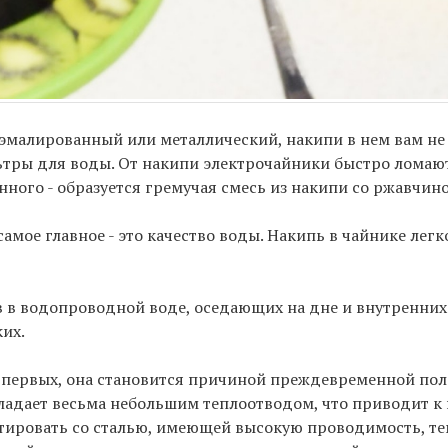
, эмалированный или металлический, накипи в нем вам не
ьтры для воды. От накипи электрочайники быстро ломают
ного - образуется гремучая смесь из накипи со ржавчино
 самое главное - это качество воды. Накипь в чайнике лег
в в водопроводной воде, оседающих на дне и внутренних
их.
-первых, она становится причиной преждевременной по
ладает весьма небольшим теплоотводом, что приводит к
актировать со сталью, имеющей высокую проводимость, т