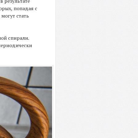
в результате
орых, попадая с
 могут стать
ной спирали.
 периодически