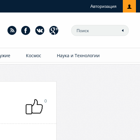
Авторизация
ужие
Космос
Наука и Технологии
0