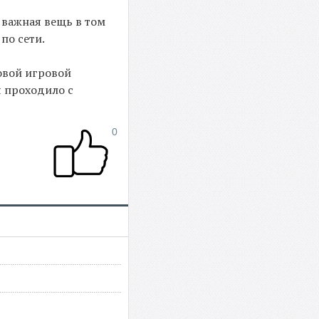
 важная вещь в том
по сети.
новой игровой
я проходило с
0