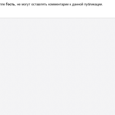
уппе
Гость
, не могут оставлять комментарии к данной публикации.