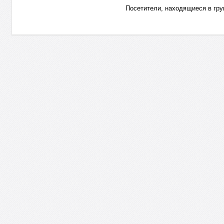
Посетители, находящиеся в гр