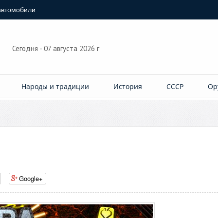
автомобили
Сегодня - 07 августа 2026 г
Народы и традиции
История
СССР
Ор
Google+