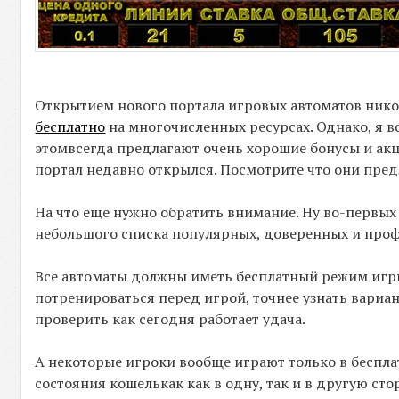
Открытием нового портала игровых автоматов нико
бесплатно
на многочисленных ресурсах. Однако, я в
этомвсегда предлагают очень хорошие бонусы и акц
портал недавно открылся. Посмотрите что они пре
На что еще нужно обратить внимание. Ну во-первы
небольшого списка популярных, доверенных и проф
Все автоматы должны иметь бесплатный режим игры 
потренироваться перед игрой, точнее узнать вариан
проверить как сегодня работает удача.
А некоторые игроки вообще играют только в беспла
состояния кошелькак как в одну, так и в другую сто