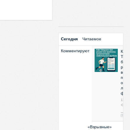
Сегодня
Читаемое
Комментируют
Как
Tele
бот
реш
все
про
орга
люби
фут
13:53
2
07
0
«Взрывные»