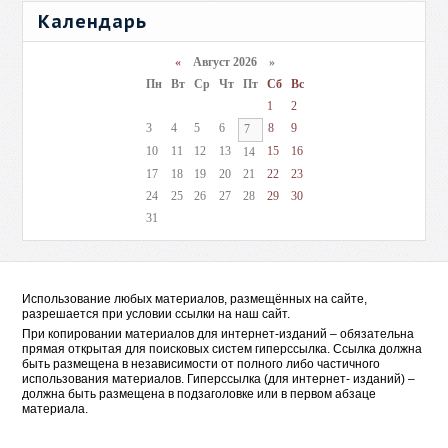
Календарь
«
Август 2026 »
Пн
Вт
Ср
Чт
Пт
Сб
Вс
1
2
3
4
5
6
8
9
7
10
11
12
13
15
16
14
17
18
19
20
21
22
23
24
25
26
27
28
29
30
31
Использование любых материалов, размещённых на сайте,
разрешается при условии ссылки на наш сайт.
При копировании материалов для интернет-изданий – обязательна
прямая открытая для поисковых систем гиперссылка. Ссылка должна
быть размещена в независимости от полного либо частичного
использования материалов. Гиперссылка (для интернет- изданий) –
должна быть размещена в подзаголовке или в первом абзаце
материала.