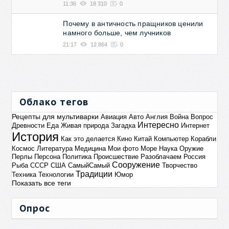
11:36
18 310
0
Почему в античность пращников ценили
намного больше, чем лучников
21:17
12 864
0
Облако тегов
Рецепты для мультиварки
Авиация
Авто
Англия
Война
Вопрос
Интересно
Древности
Еда
Живая природа
Загадка
Интернет
История
Как это делается
Кино
Китай
Компьютер
Корабли
Космос
Литература
Медицина
Мои фото
Море
Наука
Оружие
Перлы
Персона
Политика
Происшествие
Разоблачаем
Россия
Сооружение
Рыба
СССР
США
СамыйСамый
Творчество
Традиции
Техника
Технологии
Юмор
Показать все теги
Опрос