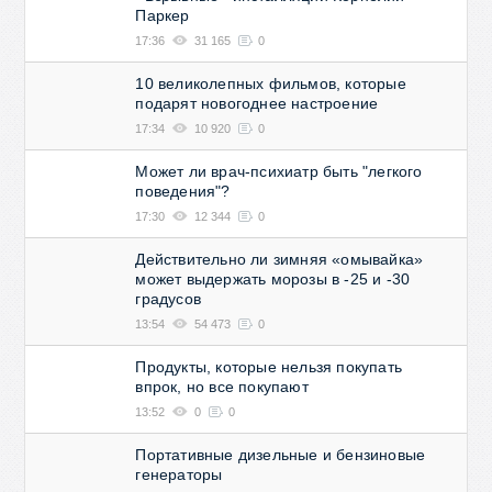
Паркер
17:36
31 165
0
10 великолепных фильмов, которые
подарят новогоднее настроение
17:34
10 920
0
Может ли врач-психиатр быть "легкого
поведения"?
17:30
12 344
0
Действительно ли зимняя «омывайка»
может выдержать морозы в -25 и -30
градусов
13:54
54 473
0
Продукты, которые нельзя покупать
впрок, но все покупают
13:52
0
0
Портативные дизельные и бензиновые
генераторы