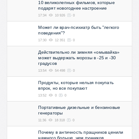
10 великолепных фильмов, которые
подарят новогоднее настроение
17:34
10 926
0
Может ли врач-психиатр быть "легкого
поведения"?
17:30
12 351
0
Действительно ли зимняя «омывайка»
может выдержать морозы в -25 и -30
градусов
13:54
54 498
0
Продукты, которые нельзя покупать
впрок, но все покупают
13:52
0
0
Портативные дизельные и бензиновые
генераторы
11:36
18 318
0
Почему в античность пращников ценили
намного больше, чем лучников