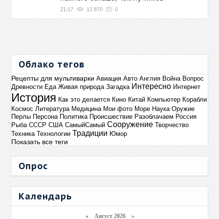
21:17
12 870
0
Облако тегов
Рецепты для мультиварки
Авиация
Авто
Англия
Война
Вопрос
Интересно
Древности
Еда
Живая природа
Загадка
Интернет
История
Как это делается
Кино
Китай
Компьютер
Корабли
Космос
Литература
Медицина
Мои фото
Море
Наука
Оружие
Перлы
Персона
Политика
Происшествие
Разоблачаем
Россия
Сооружение
Рыба
СССР
США
СамыйСамый
Творчество
Традиции
Техника
Технологии
Юмор
Показать все теги
Опрос
Календарь
«
Август 2026 »