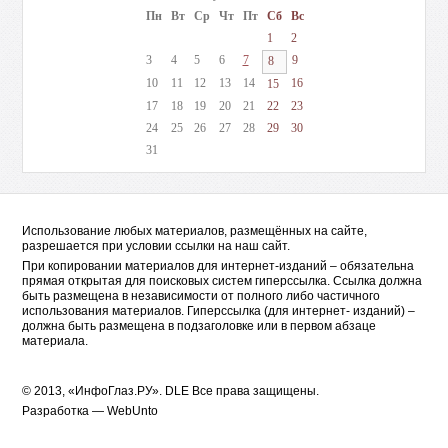
Пн
Вт
Ср
Чт
Пт
Сб
Вс
1
2
3
4
5
6
7
9
8
10
11
12
13
14
16
15
17
18
19
20
21
22
23
24
25
26
27
28
29
30
31
Использование любых материалов, размещённых на сайте,
разрешается при условии ссылки на наш сайт.
При копировании материалов для интернет-изданий – обязательна
прямая открытая для поисковых систем гиперссылка. Ссылка должна
быть размещена в независимости от полного либо частичного
использования материалов. Гиперссылка (для интернет- изданий) –
должна быть размещена в подзаголовке или в первом абзаце
материала.
© 2013, «ИнфоГлаз.РУ».
DLE
Все права защищены.
Разработка —
WebUnto