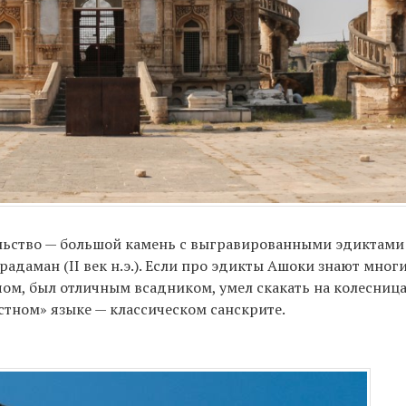
етельство — большой камень с выгравированными эдиктам
удрадаман (II век н.э.). Если про эдикты Ашоки знают многи
чом, был отличным всадником, умел скакать на колесница
остном» языке — классическом санскрите.