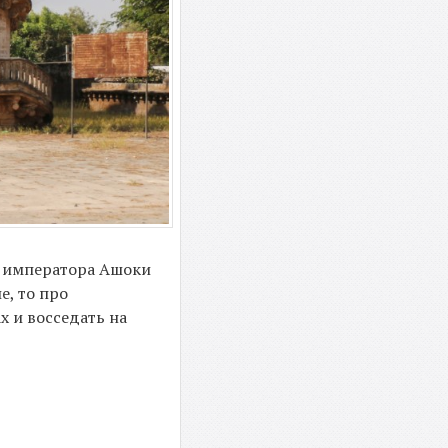
и императора Ашоки
е, то про
х и восседать на