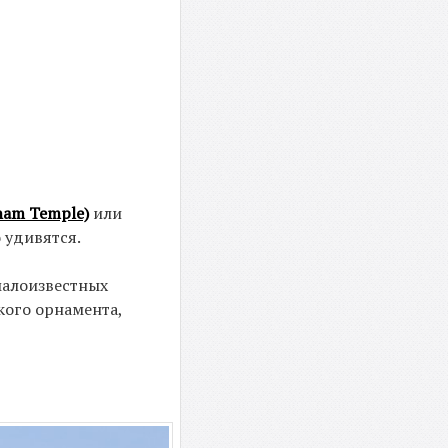
ham Temple)
или
 удивятся.
малоизвестных
кого орнамента,