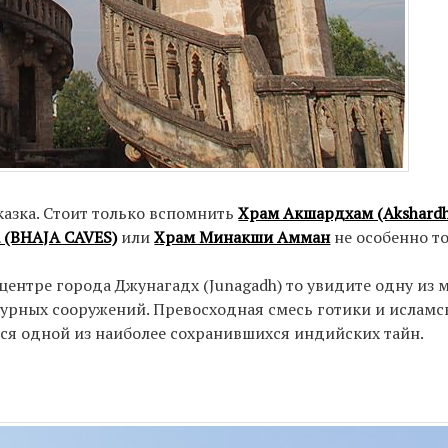
казка. Стоит только вспомнить
Храм Акшардхам (Akshard
 (BHAJA CAVES)
или
Храм Минакши Амман
не особенно то
центре города Джунагадх (Junagadh) то увидите одну из 
турных сооружений. Превосходная смесь готики и исламс
тся одной из наиболее сохранившихся индийских тайн.