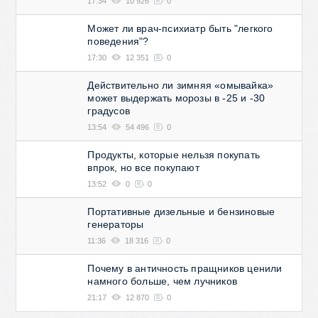
17:34
10 926
0
Может ли врач-психиатр быть "легкого
поведения"?
17:30
12 351
0
Действительно ли зимняя «омывайка»
может выдержать морозы в -25 и -30
градусов
13:54
54 496
0
Продукты, которые нельзя покупать
впрок, но все покупают
13:52
0
0
Портативные дизельные и бензиновые
генераторы
11:36
18 316
0
Почему в античность пращников ценили
намного больше, чем лучников
21:17
12 870
0