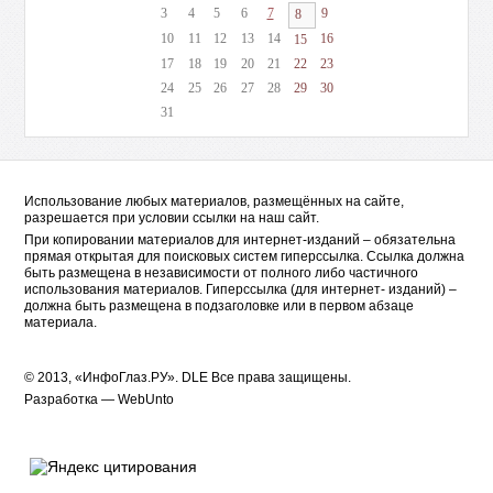
3
4
5
6
7
9
8
10
11
12
13
14
16
15
17
18
19
20
21
22
23
24
25
26
27
28
29
30
31
Использование любых материалов, размещённых на сайте,
разрешается при условии ссылки на наш сайт.
При копировании материалов для интернет-изданий – обязательна
прямая открытая для поисковых систем гиперссылка. Ссылка должна
быть размещена в независимости от полного либо частичного
использования материалов. Гиперссылка (для интернет- изданий) –
должна быть размещена в подзаголовке или в первом абзаце
материала.
© 2013, «ИнфоГлаз.РУ».
DLE
Все права защищены.
Разработка —
WebUnto