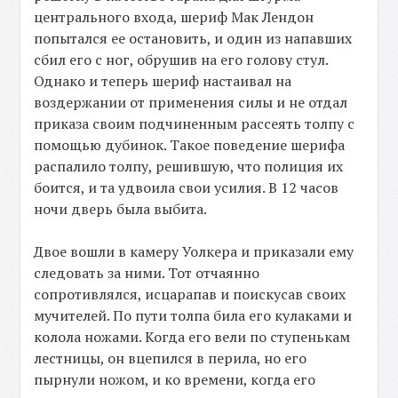
центрального входа, шериф Мак Лендон
попытался ее остановить, и один из напавших
сбил его с ног, обрушив на его голову стул.
Однако и теперь шериф настаивал на
воздержании от применения силы и не отдал
приказа своим подчиненным рассеять толпу с
помощью дубинок. Такое поведение шерифа
распалило толпу, решившую, что полиция их
боится, и та удвоила свои усилия. В 12 часов
ночи дверь была выбита.
Двое вошли в камеру Уолкера и приказали ему
следовать за ними. Тот отчаянно
сопротивлялся, исцарапав и поискусав своих
мучителей. По пути толпа била его кулаками и
колола ножами. Когда его вели по ступенькам
лестницы, он вцепился в перила, но его
пырнули ножом, и ко времени, когда его