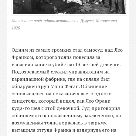
Линчевание трёх афроамериканцев в Дулуте, Миннесота,
1920
Одним из самых громких стал самосуд над Лео
Франком, которого толпа повесила за
изнасилование и убийство 13-летней девочки.
Подозреваемый служил управляющим на
карандашной фабрике, где на складе был
обнаружен труп Мэри Фэган. Обвинение
основывалось на показаниях всего одного
свидетеля, который видел, как Лео Франк
куда-то шел с этой девочкой. Суд приговорил
обвиняемого к пожизненному заключению, но
возмущенная толпа ворвалась в тюрьму,
вытащила оттуда Франка и вздернула его на