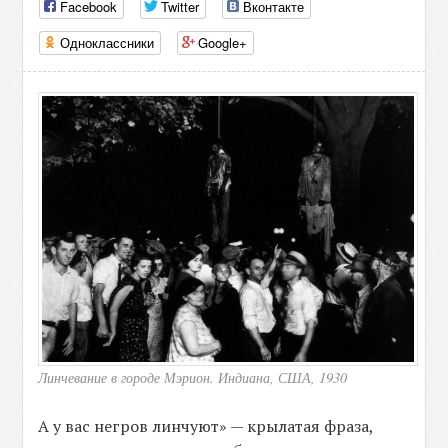
Facebook
Twitter
Вконтакте
Одноклассники
Google+
Линчевание в городе Мэрион. Индиана, США, 1930
А у вас негров линчуют» — крылатая фраза,