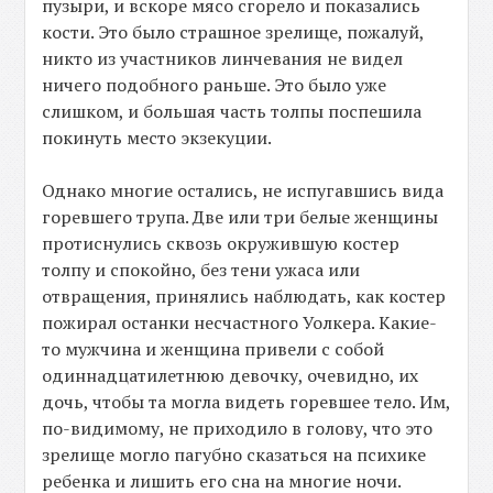
пузыри, и вскоре мясо сгорело и показались
кости. Это было страшное зрелище, пожалуй,
никто из участников линчевания не видел
ничего подобного раньше. Это было уже
слишком, и большая часть толпы поспешила
покинуть место экзекуции.
Однако многие остались, не испугавшись вида
горевшего трупа. Две или три белые женщины
протиснулись сквозь окружившую костер
толпу и спокойно, без тени ужаса или
отвращения, принялись наблюдать, как костер
пожирал останки несчастного Уолкера. Какие-
то мужчина и женщина привели с собой
одиннадцатилетнюю девочку, очевидно, их
дочь, чтобы та могла видеть горевшее тело. Им,
по-видимому, не приходило в голову, что это
зрелище могло пагубно сказаться на психике
ребенка и лишить его сна на многие ночи.