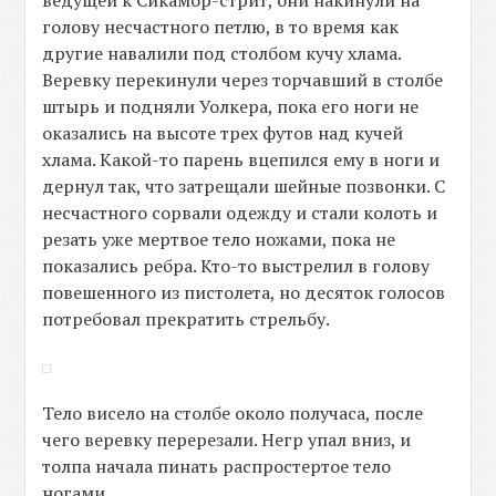
ведущей к Сикамор-стрит, они накинули на
голову несчастного петлю, в то время как
другие навалили под столбом кучу хлама.
Веревку перекинули через торчавший в столбе
штырь и подняли Уолкера, пока его ноги не
оказались на высоте трех футов над кучей
хлама. Какой-то парень вцепился ему в ноги и
дернул так, что затрещали шейные позвонки. С
несчастного сорвали одежду и стали колоть и
резать уже мертвое тело ножами, пока не
показались ребра. Кто-то выстрелил в голову
повешенного из пистолета, но десяток голосов
потребовал прекратить стрельбу.
Тело висело на столбе около получаса, после
чего веревку перерезали. Негр упал вниз, и
толпа начала пинать распростертое тело
ногами.