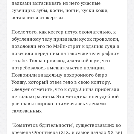
палками вытаскивать из него ужасные
сувениры: зубы, кости, ногти, куски кожи,
оставшиеся от жертвы.
После того, как костер потух окончательно, к
обугленному телу привязали кусок проволоки,
поволокли его по Мэйн-стрит к зданию суда и
повесили перед ним на таком же телеграфном
столбе. Толпа производила такой шум, что
потребовалось вмешательство полиции.
Позвонили владельцу похоронного бюро
Уолшу, который отвез тело в свою контору.
Следует отметить, что к суду Линча прибегали
не только расисты. Эта методика внесудебной
расправы широко применялась членами
самозванных
"Комитетов бдительности", существовавших во
времена Фронтиера (XIX, и самое начало XX вв)