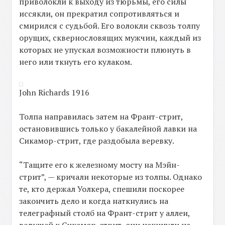
приволокли к выходу из тюрьмы, его силы
иссякли, он прекратил сопротивляться и
смирился с судьбой. Его волокли сквозь толпу
орущих, сквернословящих мужчин, каждый из
которых не упускал возможности плюнуть в
него или ткнуть его кулаком.
John Richards 1916
Толпа направилась затем на Франт-стрит,
остановившись только у бакалейной лавки на
Сикамор-стрит, где раздобыла веревку.
“Тащите его к железному мосту на Мэйн-
стрит”, — кричали некоторые из толпы. Однако
те, кто держал Уолкера, спешили поскорее
закончить дело и когда наткнулись на
телеграфный столб на Франт-стрит у аллеи,