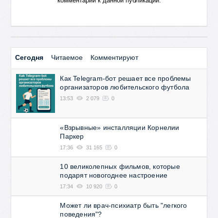
комментарии к данной публикации.
Сегодня
Читаемое
Комментируют
Как Telegram-бот решает все проблемы
организаторов любительского футбола
13:53
2 079
0
«Взрывные» инсталляции Корнелии
Паркер
17:36
31 165
0
10 великолепных фильмов, которые
подарят новогоднее настроение
17:34
10 920
0
Может ли врач-психиатр быть "легкого
поведения"?