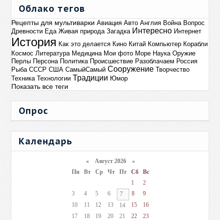
Облако тегов
Рецепты для мультиварки
Авиация
Авто
Англия
Война
Вопрос
Интересно
Древности
Еда
Живая природа
Загадка
Интернет
История
Как это делается
Кино
Китай
Компьютер
Корабли
Космос
Литература
Медицина
Мои фото
Море
Наука
Оружие
Перлы
Персона
Политика
Происшествие
Разоблачаем
Россия
Сооружение
Рыба
СССР
США
СамыйСамый
Творчество
Традиции
Техника
Технологии
Юмор
Показать все теги
Опрос
Календарь
«
Август 2026 »
Пн
Вт
Ср
Чт
Пт
Сб
Вс
1
2
3
4
5
6
8
9
7
10
11
12
13
15
16
14
17
18
19
20
21
22
23