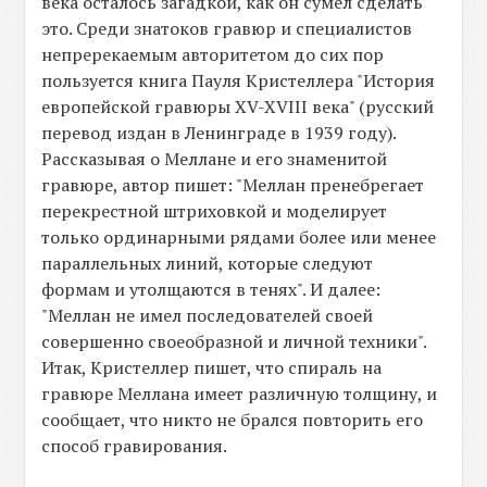
века осталось загадкой, как он сумел сделать
это. Среди знатоков гравюр и специалистов
непререкаемым авторитетом до сих пор
пользуется книга Пауля Кристеллера "История
европейской гравюры XV-XVIII века" (русский
перевод издан в Ленинграде в 1939 году).
Рассказывая о Меллане и его знаменитой
гравюре, автор пишет: "Меллан пренебрегает
перекрестной штриховкой и моделирует
только ординарными рядами более или менее
параллельных линий, которые следуют
формам и утолщаются в тенях". И далее:
"Меллан не имел последователей своей
совершенно своеобразной и личной техники".
Итак, Кристеллер пишет, что спираль на
гравюре Меллана имеет различную толщину, и
сообщает, что никто не брался повторить его
способ гравирования.