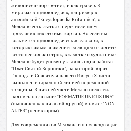
живописец-портретист, и как гравер. В
мировых энциклопедиях, например в
английской "Encyclopaedia Britannica", о
Меллане есть статья с перечислением
прославивших его имя картин. Но если вы
возьмете энциклопедические словари, в
которых самым знаменитым людям отводится
всего несколько строк, в заметке о художнике
Меллане будет упомянута лишь одна работа:
"Плат Святой Верoники", на которой образ
Господа и Спасителя нашего Иисуса Христа
выполнен спиральной линией переменной
толщины. В нижней части Меллан поместил
надпись на латыни: "FORMATUR UNICUS UNA"
(выполнен как никакой другой) и ниже: "NON
ALTER" (неповторим).
Для современников Меллана и в последующие