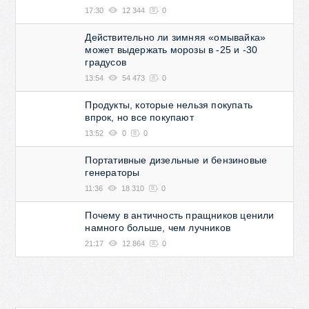
17:30
12 344
0
Действительно ли зимняя «омывайка»
может выдержать морозы в -25 и -30
градусов
13:54
54 473
0
Продукты, которые нельзя покупать
впрок, но все покупают
13:52
0
0
Портативные дизельные и бензиновые
генераторы
11:36
18 310
0
Почему в античность пращников ценили
намного больше, чем лучников
21:17
12 864
0