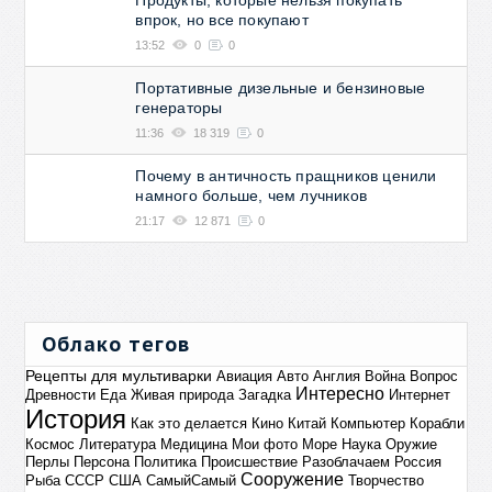
Продукты, которые нельзя покупать
впрок, но все покупают
13:52
0
0
Портативные дизельные и бензиновые
генераторы
11:36
18 319
0
Почему в античность пращников ценили
намного больше, чем лучников
21:17
12 871
0
Облако тегов
Рецепты для мультиварки
Авиация
Авто
Англия
Война
Вопрос
Интересно
Древности
Еда
Живая природа
Загадка
Интернет
История
Как это делается
Кино
Китай
Компьютер
Корабли
Космос
Литература
Медицина
Мои фото
Море
Наука
Оружие
Перлы
Персона
Политика
Происшествие
Разоблачаем
Россия
Сооружение
Рыба
СССР
США
СамыйСамый
Творчество