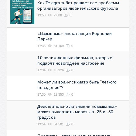
Как Telegram-бот решает все проблемы
организаторов любительского футбола
13:53
2 088
0
«Взрывные» инсталляции Корнелии
Паркер
17:36
31 169
0
10 великолепных фильмов, которые
подарят новогоднее настроение
17:34
10 926
0
Может ли врач-психиатр быть "легкого
поведения"?
17:30
12 353
0
Действительно ли зимняя «омывайка»
может выдержать морозы в -25 и -30
градусов
13:54
54 501
0