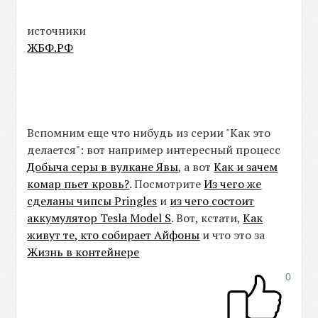
источники
ЖБФ.РФ
Вспомним еще что нибудь из серии "Как это
делается": вот например интересный процесс
Добыча серы в вулкане Явы
, а вот
Как и зачем
комар пьет кровь?
. Посмотрите
Из чего же
сделаны чипсы Pringles
и
из чего состоит
аккумулятор Tesla Model S
. Вот, кстати,
Как
живут те, кто собирает Айфоны
и что это за
Жизнь в контейнере
0