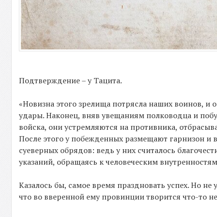
Подтверждение – у Тацита.
«Новизна этого зрелища потрясла наших воинов, и 
удары. Наконец, вняв увещаниям полководца и побу
войска, они устремляются на противника, отбрасыв
После этого у побежденных размещают гарнизон и
суеверных обрядов: ведь у них считалось благоче
указаний, обращаясь к человеческим внутренностям
Казалось бы, самое время праздновать успех. Но не
что во вверенной ему провинции творится что-то н