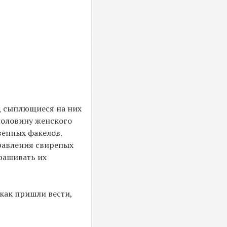
од сыплющиеся на них
половину женского
венных факелов.
равления свирепых
рашивать их
 как пришли вести,