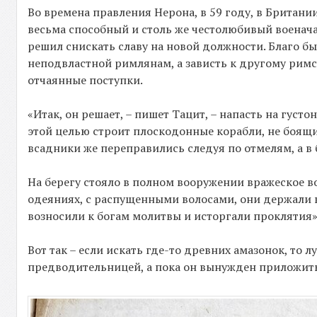
Во времена правления Нерона, в 59 году, в Британ
весьма способный и столь же честолюбивый военачал
решил снискать славу на новой должности. Благо бы
неподвластной римлянам, а зависть к другому рим
отчаянные поступки.
«Итак, он решает, – пишет Тацит, – напасть на гу
этой целью строит плоскодонные корабли, не боящи
всадники же переправились следуя по отмелям, а в 
На берегу стояло в полном вооружении вражеское в
одеяниях, с распущенными волосами, они держали 
возносили к богам молитвы и исторгали проклятия»
Вот так – если искать где-то древних амазонок, то 
предводительницей, а пока он вынужден приложить 