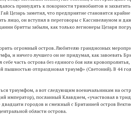
далось принудить к покорности тринобантов и захватить в
 Гай Цезарь заметил, что предприятие становится крайне
ить лицо, он вступил в переговоры с Кассивелауном и даж
щании бритты забыли, как только легионеры Цезаря погру
окорить огромный остров. Любителю грандиозных меропр
фа, и ничего лучшего он не придумал, как завоевать Б
л себе часть острова без единого боя или кровопролитья,
ой пышностью отпраздновал триумф» (Светоний). В 44 год
ься триумфом, а вот следующим военачальникам на ост
щий император), посланный Клавдием, «участвовал в трид
 двадцати городов и смежный с Британией остров Вектис»
центральной области острова.