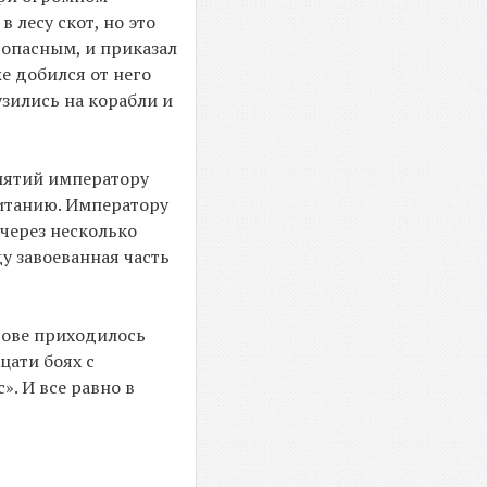
 лесу скот, но это
 опасным, и приказал
е добился от него
зились на корабли и
иятий императору
ританию. Императору
 через несколько
у завоеванная часть
рове приходилось
цати боях с
. И все равно в