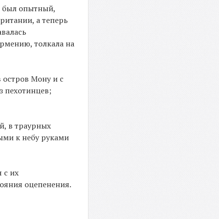
о был опытный,
ритании, а теперь
авалась
рмению, толкала на
 остров Мону и с
з пехотинцев;
й, в траурных
ыми к небу руками
 с их
тояния оцепенения.