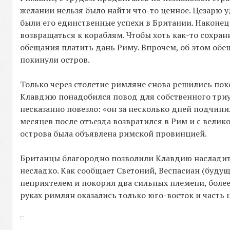
желании нельзя было найти что-то ценное. Цезарю у
были его единственные успехи в Британии. Наконец
возвращаться к кораблям. Чтобы хоть как-то сохран
обещания платить дань Риму. Впрочем, об этом обе
покинули остров.
Только через столетие римляне снова решились п
Клавдию понадобился повод для собственного триум
несказанно повезло: «он за несколько дней подчини
месяцев после отъезда возвратился в Рим и с велик
острова была объявлена римской провинцией.
Британцы благородно позволили Клавдию насладит
несладко. Как сообщает Светоний, Веспасиан (буду
неприятелем и покорил два сильных племени, более
руках римлян оказались только юго-восток и часть 