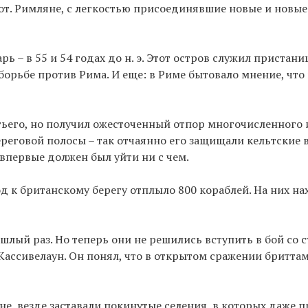
от. Римляне, с легкостью присоединявшие новые и новы
 – в 55 и 54 годах до н. э. Этот остров служил пристан
борьбе против Рима. И еще: в Риме бытовало мнение, что
ретьего, но получил ожесточенный отпор многочисленного
реговой полосы – так отчаянно его защищали кельтские 
впервые должен был уйти ни с чем.
д к британскому берегу отплыло 800 кораблей. На них на
шлый раз. Но теперь они не решились вступить в бой со с
ассивелаун. Он понял, что в открытом сражении бритта
не, везде заставали покинутые селения, в которых даже 