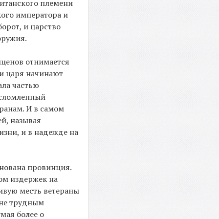
ританского племени
кого императора и
борот, и царство
оружия.
иценов отнимается
ми царя начинают
ала частью
е сломленный
ранам. И в самом
й, называя
изни, и в надежде на
снована провинция.
ом издержек на
ливую месть ветераны
 не трудным
мая более о