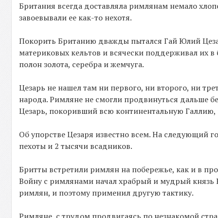
Британия всегда доставляла римлянам немало хлоп
завоевывали ее как-то нехотя.
Покорить Британию дважды пытался Гай Юлий Цезарь
материковых кельтов и всячески поддерживал их в 
полон золота, серебра и жемчуга.
Цезарь не нашел там ни первого, ни второго, ни т
народа. Римляне не смогли продвинуться дальше бе
Цезарь, покоривший всю континентальную Галлию, 
Об упорстве Цезаря известно всем. На следующий го
пехоты и 2 тысячи всадников.
Бритты встретили римлян на побережье, как и в про
Войну с римлянами начал храбрый и мудрый князь К
римлян, и поэтому применил другую тактику.
Римляне, с трудом продвигаясь по незнакомой стра