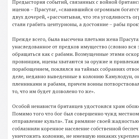
Предыстория событий, связанных с войной британск
иценов – Прасутаг, «славившийся огромным богатс
двух дочерей, «рассчитывая, что эта угодливость о
стали грабить центурионы, а достояние – рабы проку
Прежде всего, была высечена плетьми жена Прасута
унаследованное от предков имущество (словно вся 
обращаться как с рабами. Возмущенные этими оскор
провинции, ицены хватаются за оружие и привлекают
порабощением, поклялся на тайных собраниях отвое
деле, недавно выведенные в колонию Камулодун, он
пленниками и рабами, причем воины потворствовали
то, что им будет дозволено то же».
Особой ненависти британцев удостоился храм обож
Помимо того что бог был совершенно чужд местном
отправление культа». Так римляне своей жадностью
соблазнили коренное население собственной беспе
уничтожить колонию, не имевшую никаких укреплени