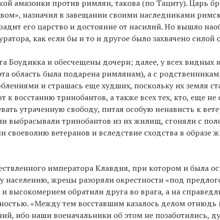
ой амазонки против римлян, такова (по Тациту). Царь б
твом», назначил в завещании своими наследниками римс
градит его царство и достояние от насилий. Но вышло нао
ратора, как если бы и то и другое было захвачено силой 
га Боудикка и обесчещены дочери; далее, у всех видных 
эта область была подарена римлянам), а с родственника
блениями и страшась еще худших, поскольку их земля ст
 к восстанию тринобантов, а также всех тех, кто, еще н
вать утраченную свободу, питая особую ненависть к вете
и выбрасывали тринобантов из их жилищ, сгоняли с поле
 своеволию ветеранов и вследствие сходства в образе ж
ествленного императора Клавдия, при котором и была о
у населению, жрецы разоряли окрестности «под предлог
 и высокомерием обратили друга во врага, а на справед
чностью. «Между тем восставшим казалось делом отнюдь
й, ибо наши военачальники об этом не позаботились, ду