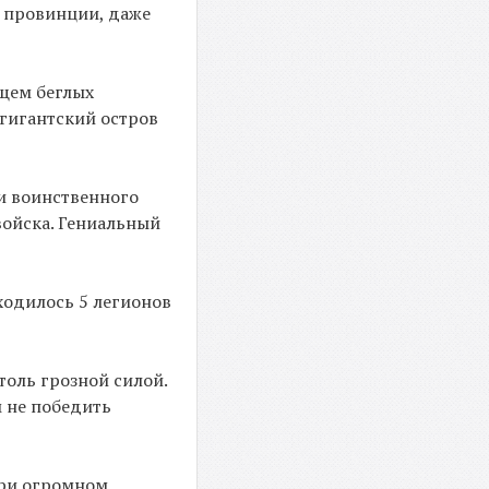
е провинции, даже
ищем беглых
 гигантский остров
 и воинственного
войска. Гениальный
ходилось 5 легионов
толь грозной силой.
м не победить
при огромном