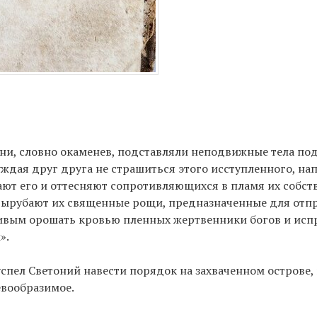
они, словно окаменев, подставляли неподвижные тела п
ждая друг друга не страшиться этого исступленного, на
ают его и оттесняют сопротивляющихся в пламя их собст
 вырубают их священные рощи, предназначенные для отп
стивым орошать кровью пленных жертвенники богов и исп
».
 успел Светоний навести порядок на захваченном острове,
евообразимое.