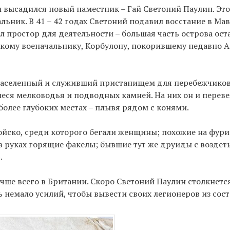
ии высадился новый наместник – Гай Светоний Паулин. Эт
ьник. В 41 – 42 годах Светоний подавил восстание в Мав
л простор для деятельности – большая часть острова ост
скому военачальнику, Корбулону, покорившему недавно А
стонаселенный и служивший пристанищем для перебежчиков
еся мелководья и подводных камней. На них он и переве
более глубоких местах – плывя рядом с конями.
ойско, среди которого бегали женщины; похожие на фури
в руках горящие факелы; бывшие тут же друиды с воздет
.
лучше всего в Британии. Скоро Светоний Паулин столкнется
немало усилий, чтобы вывести своих легионеров из сос