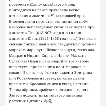
побережье Южно-Китайского моря,
приходится на ранее правление южно-
китайских династий в VI веке нашей эры.
Впоследствии порт стал одним из четырёх
наиболее используемых китайских портов при
династии Тан (618-907 года н. э.) и при
династии Юань (1271-1368 года н. э.). Это было
связано также с наличием ста других портов на
морском маршруте Шелкового пути, таких как
Мадрас в Индии, Сираф в Иране, Маскат в
Султанате Оман и Занзибар. Для того чтобы
впечатлять прибывших в порт моряков, в
гавани Цюаньчжоу были посажены Эритрина
или Коралловые деревья, которые цвели
красными, бросающимися в глаза, цветами.
Таким образом, арабское прозвище города
Зайтон исходит из китайского названия
растения Цитонг ( 刺桐).