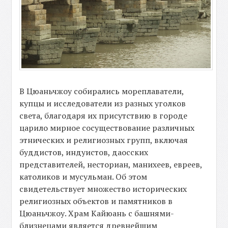
В Цюаньчжоу собирались мореплаватели,
купцы и исследователи из разных уголков
света, благодаря их присутствию в городе
царило мирное сосуществование различных
этнических и религиозных групп, включая
буддистов, индуистов, даосских
представителей, несториан, манихеев, евреев,
католиков и мусульман. Об этом
свидетельствует множество исторических
религиозных объектов и памятников в
Цюаньчжоу. Храм Кайюань с башнями-
близнецами является древнейшим