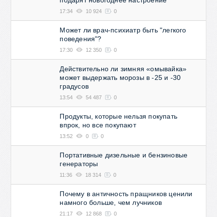
подарят новогоднее настроение
17:34
10 924
0
Может ли врач-психиатр быть "легкого
поведения"?
17:30
12 350
0
Действительно ли зимняя «омывайка»
может выдержать морозы в -25 и -30
градусов
13:54
54 487
0
Продукты, которые нельзя покупать
впрок, но все покупают
13:52
0
0
Портативные дизельные и бензиновые
генераторы
11:36
18 314
0
Почему в античность пращников ценили
намного больше, чем лучников
21:17
12 868
0