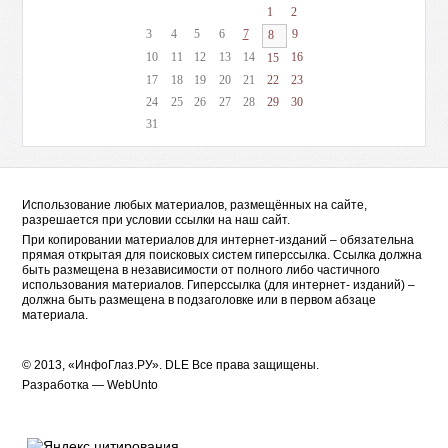
1
2
3
4
5
6
7
9
8
10
11
12
13
14
16
15
17
18
19
20
21
22
23
24
25
26
27
28
29
30
31
Использование любых материалов, размещённых на сайте,
разрешается при условии ссылки на наш сайт.
При копировании материалов для интернет-изданий – обязательна
прямая открытая для поисковых систем гиперссылка. Ссылка должна
быть размещена в независимости от полного либо частичного
использования материалов. Гиперссылка (для интернет- изданий) –
должна быть размещена в подзаголовке или в первом абзаце
материала.
© 2013, «ИнфоГлаз.РУ».
DLE
Все права защищены.
Разработка —
WebUnto