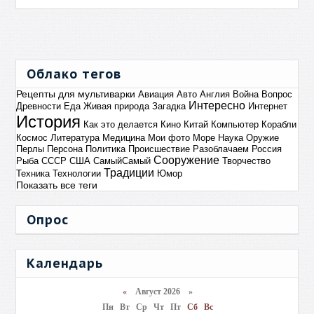
Облако тегов
Рецепты для мультиварки
Авиация
Авто
Англия
Война
Вопрос
Интересно
Древности
Еда
Живая природа
Загадка
Интернет
История
Как это делается
Кино
Китай
Компьютер
Корабли
Космос
Литература
Медицина
Мои фото
Море
Наука
Оружие
Перлы
Персона
Политика
Происшествие
Разоблачаем
Россия
Сооружение
Рыба
СССР
США
СамыйСамый
Творчество
Традиции
Техника
Технологии
Юмор
Показать все теги
Опрос
Календарь
«
Август 2026 »
Пн
Вт
Ср
Чт
Пт
Сб
Вс