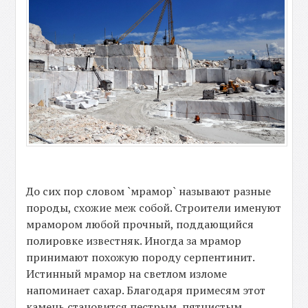
До сих пор словом `мрамор` называют разные
породы, схожие меж собой. Строители именуют
мрамором любой прочный, поддающийся
полировке известняк. Иногда за мрамор
принимают похожую породу серпентинит.
Истинный мрамор на светлом изломе
напоминает сахар. Благодаря примесям этот
камень становится пестрым, пятнистым,