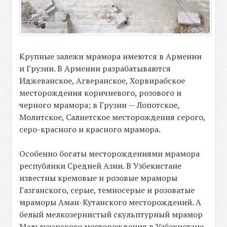
Крупные залежи мрамора имеются в Армении
и Грузии. В Армении разрабатываются
Иджеванское, Агверанское, Хорвирабское
месторождения коричневого, розового и
черного мрамора; в Грузии — Лопотское,
Молитское, Салиетское месторождения серого,
серо-красного и красного мрамора.
Особенно богаты месторождениями мрамора
республики Средней Азии. В Узбекистане
известны кремовые и розовые мраморы
Газганского, серые, темносерые и розоватые
мраморы Аман-Кутанского месторождений. А
белый мелкозернистый скульптурный мрамор
Мальгузарского месторождения в Узбекистане,