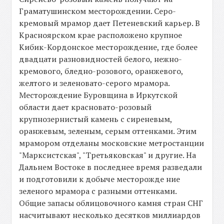
Граматушинском месторождении. Серо-
кремовый мрамор дает Петеневский карьер. В
Красноярском крае расположено крупное
Кибик-Кордонское месторождение, где более
двадцати разновидностей белого, нежно-
кремового, бледно-розового, оранжевого,
желтого и зеленовато-серого мрамора.
Месторождение Буровщина в Иркутской
области дает красновато-розовый
крупнозернистый камень с сиреневым,
оранжевым, зеленым, серым оттенками. Этим
мрамором отделаны московские метростанции
"Марксистская", "Третьяковская" и другие. На
Дальнем Востоке в последнее время разведали
и подготовили к добыче месторожде ние
зеленого мрамора с разными оттенками.
Общие запасы облицовочного камня стран СНГ
насчитывают несколько десятков миллиардов