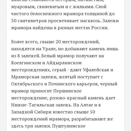
муаровым, свилеватым и с жилками. Слой
чистого белоснежного мрамора толщиной до
30 сантиметров просвечивает насквозь. Залежи
мрамора найдены в разных местах России.
Более всего, свыше 20 месторождений,
находится на Урале, но добывают камень лишь
из 8 залежей. Белый мрамор получают на
Коелгинском и Айдырлинском
месторождениях, серый - дают Уфалейская и
Мраморская залежи, желтый поступает с
Октябрьского и Починского карьеров, черный
мрамор приносит Першинское
месторождение, розово-красный камень дает
Нижне-Тагильская залежь. На Алтае и в
Западной Сибири известно свыше 50
месторождений мрамора, разрабатывают же
здесь три залежи. Пуштулимское