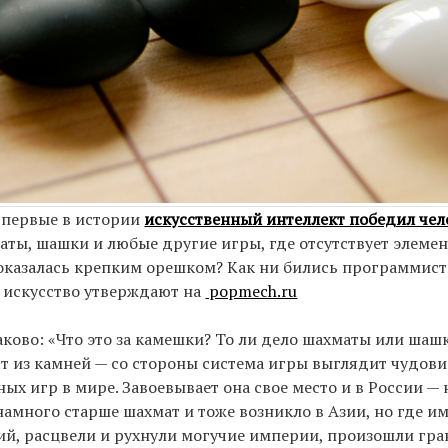
 впервые в истории
искусственный интеллект победил чело
ы, шашки и любые другие игры, где отсутствует элемент
 оказалась крепким орешком? Как ни бились программист
о искусство утверждают на
popmech.ru
наково: «Что это за камешки? То ли дело шахматы или шаш
т из камней — со стороны система игры выглядит чудов
ых игр в мире. Завоевывает она свое место и в России —
 намного старше шахмат и тоже возникло в Азии, но где и
ций, расцвели и рухнули могучие империи, произошли гр