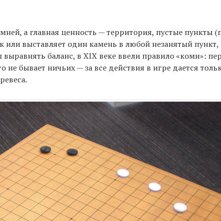
амней, а главная ценность — территория, пустые пункты 
рок или выставляет один камень в любой незанятый пункт,
ы выравнять баланс, в XIX веке ввели правило «коми»: п
о не бывает ничьих — за все действия в игре дается толь
ревеса.