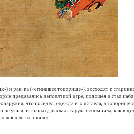
к») и ран-ка («сгнившее топорище»), восходят к старин
торые предавались непонятной игре, подошел и стал набл
обнаружил, что поседел, одежда его истлела, а топорище 
 не узнал, и только дряхлая старуха вспомнила, как в де
 ушел в лес и пропал.