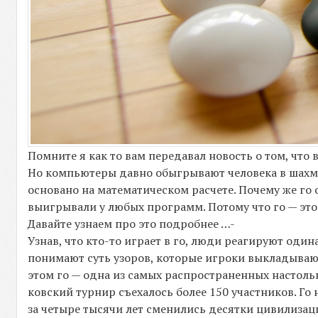
Помните я как то вам передавал новость о том, что
Но компьютеры давно обыгрывают человека в шахмат
основано на математическом расчете. Почему же го
выигрывали у любых программ. Потому что го — эт
Давайте узнаем про это подробнее …-
Узнав, что кто-то играет в го, люди реагируют оди
понимают суть узоров, которые игроки выкладываю
этом го — одна из самых распространенных настольн
ков­ский турнир съехалось более 150 участников. Го
за четыре тысячи лет сменились десятки цивилиза