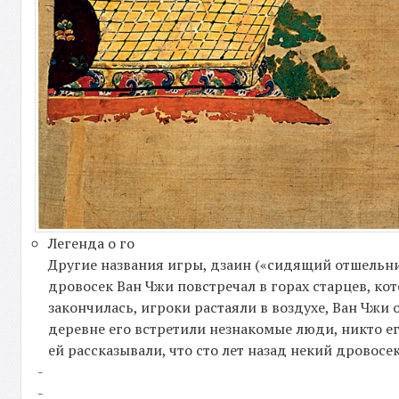
Легенда о го
Другие названия игры, дзаин («сидящий отшельни
дровосек Ван Чжи повстречал в горах старцев, ко
закончилась, игроки растаяли в воздухе, Ван Чжи 
деревне его встретили незнакомые люди, никто его
ей рассказывали, что сто лет назад некий дровосек
-
-