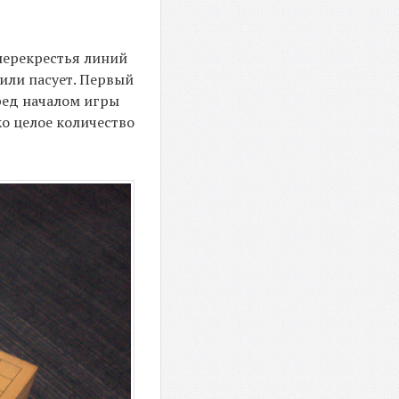
(перекрестья линий
 или пасует. Первый
еред началом игры
ко целое количество