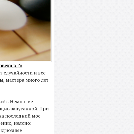
века в Го
 случайности и все
ы, мастера много лет
ки!». Немногие
ищно запутанной. При
 на последний мос­
менно, неясно:
андиозные