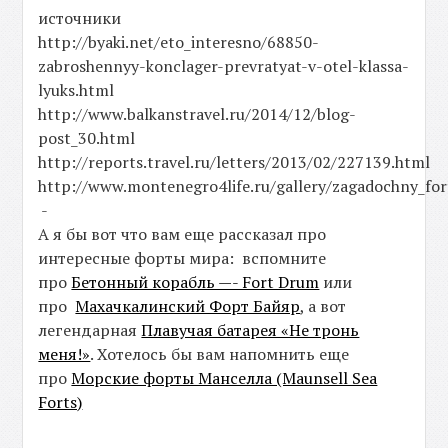
источники
http://byaki.net/eto_interesno/68850-
zabroshennyy-konclager-prevratyat-v-otel-klassa-
lyuks.html
http://www.balkanstravel.ru/2014/12/blog-
post_30.html
http://reports.travel.ru/letters/2013/02/227139.html
http://www.montenegro4life.ru/gallery/zagadochny_fo
-
А я бы вот что вам еще рассказал про
интересные форты мира: вспомните
про
Бетонный корабль —- Fort Drum
или
про
Махачкалинский Форт Байяр
, а вот
легендарная
Плавучая батарея «Не тронь
меня!»
. Хотелось бы вам напомнить еще
про
Морские форты Манселла (Maunsell Sea
Forts)