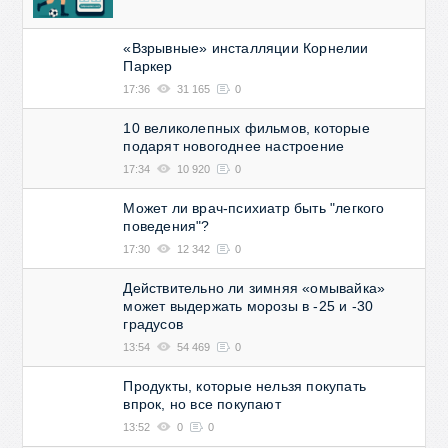
«Взрывные» инсталляции Корнелии
Паркер
17:36
31 165
0
10 великолепных фильмов, которые
подарят новогоднее настроение
17:34
10 920
0
Может ли врач-психиатр быть "легкого
поведения"?
17:30
12 342
0
Действительно ли зимняя «омывайка»
может выдержать морозы в -25 и -30
градусов
13:54
54 469
0
Продукты, которые нельзя покупать
впрок, но все покупают
13:52
0
0