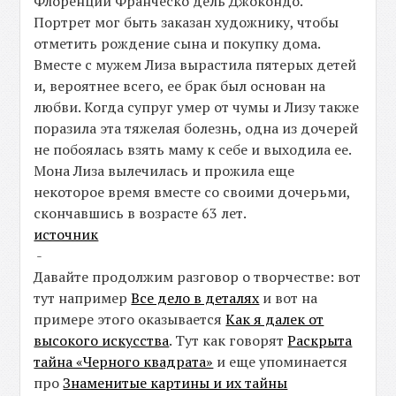
Флоренции Франческо дель Джокондо.
Портрет мог быть заказан художнику, чтобы
отметить рождение сына и покупку дома.
Вместе с мужем Лиза вырастила пятерых детей
и, вероятнее всего, ее брак был основан на
любви. Когда супруг умер от чумы и Лизу также
поразила эта тяжелая болезнь, одна из дочерей
не побоялась взять маму к себе и выходила ее.
Мона Лиза вылечилась и прожила еще
некоторое время вместе со своими дочерьми,
скончавшись в возрасте 63 лет.
источник
-
Давайте продолжим разговор о творчестве: вот
тут например
Все дело в деталях
и вот на
примере этого оказывается
Как я далек от
высокого искусства
. Тут как говорят
Раскрыта
тайна «Черного квадрата»
и еще упоминается
про
Знаменитые картины и их тайны