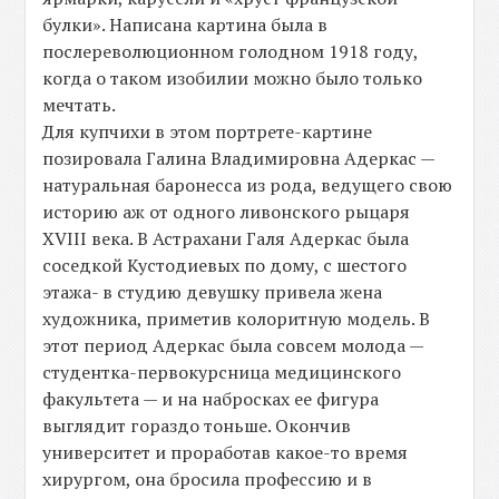
булки». Написана картина была в
послереволюционном голодном 1918 году,
когда о таком изобилии можно было только
мечтать.
Для купчихи в этом портрете-картине
позировала Галина Владимировна Адеркас —
натуральная баронесса из рода, ведущего свою
историю аж от одного ливонского рыцаря
XVIII века. В Астрахани Галя Адеркас была
соседкой Кустодиевых по дому, с шестого
этажа- в студию девушку привела жена
художника, приметив колоритную модель. В
этот период Адеркас была совсем молода —
студентка-первокурсница медицинского
факультета — и на набросках ее фигура
выглядит гораздо тоньше. Окончив
университет и проработав какое-то время
хирургом, она бросила профессию и в