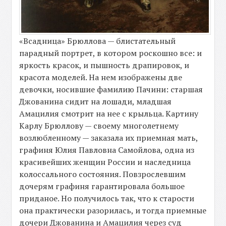
«Всадница» Брюллова — блистательный
парадный портрет, в котором роскошно все: и
яркость красок, и пышность драпировок, и
красота моделей. На нем изображены две
девочки, носившие фамилию Пачини: старшая
Джованина сидит на лошади, младшая
Амацилия смотрит на нее с крыльца. Картину
Карлу Брюллову — своему многолетнему
возлюбленному — заказала их приемная мать,
графиня Юлия Павловна Самойлова, одна из
красивейших женщин России и наследница
колоссального состояния. Повзрослевшим
дочерям графиня гарантировала большое
приданое. Но получилось так, что к старости
она практически разорилась, и тогда приемные
дочери Джованина и Амацилия через суд