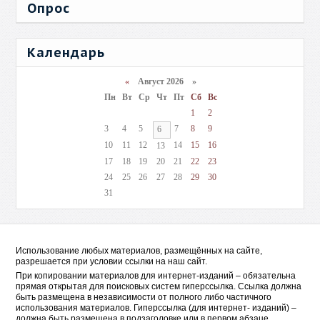
Опрос
Календарь
«
Август 2026 »
Пн
Вт
Ср
Чт
Пт
Сб
Вс
1
2
3
4
5
7
8
9
6
10
11
12
14
15
16
13
17
18
19
20
21
22
23
24
25
26
27
28
29
30
31
Использование любых материалов, размещённых на сайте,
разрешается при условии ссылки на наш сайт.
При копировании материалов для интернет-изданий – обязательна
прямая открытая для поисковых систем гиперссылка. Ссылка должна
быть размещена в независимости от полного либо частичного
использования материалов. Гиперссылка (для интернет- изданий) –
должна быть размещена в подзаголовке или в первом абзаце