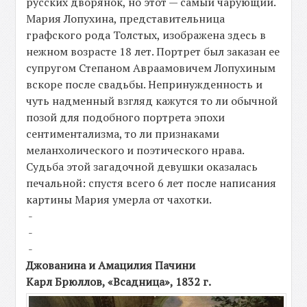
русских дворянок, но этот — самый чарующий.
Мария Лопухина, представительница
графского рода Толстых, изображена здесь в
нежном возрасте 18 лет. Портрет был заказан ее
супругом Степаном Авраамовичем Лопухиным
вскоре после свадьбы. Непринужденность и
чуть надменный взгляд кажутся то ли обычной
позой для подобного портрета эпохи
сентиментализма, то ли признаками
меланхолического и поэтического нрава.
Судьба этой загадочной девушки оказалась
печальной: спустя всего 6 лет после написания
картины Мария умерла от чахотки.
-
-
-
Джованина и Амацилия Пачини
Карл Брюллов, «Всадница», 1832 г.