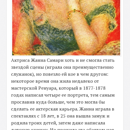
Актриса Жанна Самари хоть и не смогла стать
звездой сцены (играла она преимущественно
служанок), но повезло ей кое в чем другом:
некоторое время она жила недалеко от
мастерской Ренуара, который в 1877-1878
годах написал четыре ее портрета, тем самым
прославив куда больше, чем это могла бы
сделать ее актерская карьера. Жанна играла в
спектаклях с 18 лет, в 25 она вышла замуж и
родила троих детей, затем даже написала
детскую книжку. Но прожила эта обаятельная