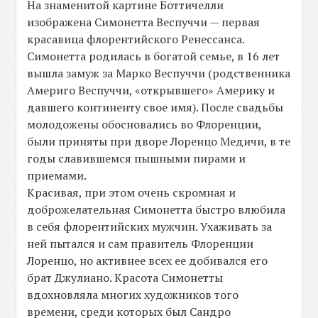
На знаменитой картине Боттичелли
изображена Симонетта Веспуччи — первая
красавица флорентийского Ренессанса.
Симонетта родилась в богатой семье, в 16 лет
вышла замуж за Марко Веспуччи (родственника
Америго Веспуччи, «открывшего» Америку и
давшего континенту свое имя). После свадьбы
молодожены обосновались во Флоренции,
были приняты при дворе Лоренцо Медичи, в те
годы славившемся пышными пирами и
приемами.
Красивая, при этом очень скромная и
доброжелательная Симонетта быстро влюбила
в себя флорентийских мужчин. Ухаживать за
ней пытался и сам правитель Флоренции
Лоренцо, но активнее всех ее добивался его
брат Джулиано. Красота Симонетты
вдохновляла многих художников того
времени, среди которых был Сандро