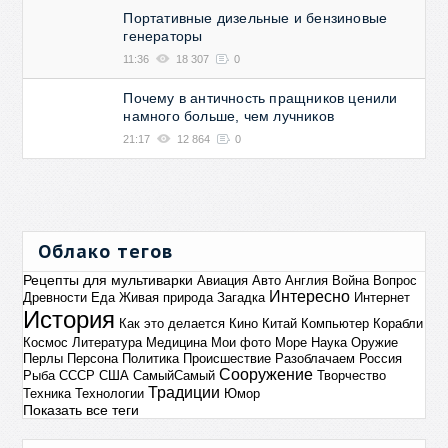
Портативные дизельные и бензиновые
генераторы
11:36
18 307
0
Почему в античность пращников ценили
намного больше, чем лучников
21:17
12 864
0
Облако тегов
Рецепты для мультиварки
Авиация
Авто
Англия
Война
Вопрос
Интересно
Древности
Еда
Живая природа
Загадка
Интернет
История
Как это делается
Кино
Китай
Компьютер
Корабли
Космос
Литература
Медицина
Мои фото
Море
Наука
Оружие
Перлы
Персона
Политика
Происшествие
Разоблачаем
Россия
Сооружение
Рыба
СССР
США
СамыйСамый
Творчество
Традиции
Техника
Технологии
Юмор
Показать все теги