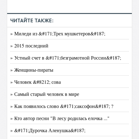
ЧИТАЙТЕ ТАКЖЕ:
» Миледи из &#171;Трех мушкетеров&#187;
» 2015 последний
» Устный счет в &#171;безграмотной России&#187;
» Женщины-пираты
» Человек &#8212; сова
» Самый старый человек в мире
» Как появилось слово &#171;саксофон&#187; ?
» Кто автор песни "В лесу родилась елочка ..."
» &#171;Дурочка Аленушка&#187;