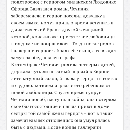
подстроено) с герцогом миланским Людовико
Сфорца. Завязался роман, Чечилия
забеременела и герцог поселил девушку в
своем замке, но тут пришло время вступить в
династический брак с другой женщиной,
которой, конечно же, присутствие любовницы
в их доме не понравилось. Тогда после родов
Галлерани герцог забрал себе сына, а ее выдал
замуж за обедневшего графа.
В этом браке Чечилия родила четверых детей,
держала чуть ли не самый первый в Европе
литературный салон, бывала у герцога в гостях
и с удовольствием играла с его ребенком от
новой любовницы. Спустя время супруг
Чечилии погиб, наступила война, она потеряла
свое благосостояние и нашла приют в доме
сестры той самой жены герцога − вот в таких
замечательных отношениях она умудрялась
быть с людьми. После войны Галлерани