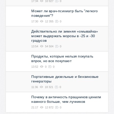
17:34
10 927
0
Может ли врач-психиатр быть "легкого
поведения"?
17:30
12 355
0
Действительно ли зимняя «омывайка»
может выдержать морозы в -25 и -30
градусов
13:54
54 504
0
Продукты, которые нельзя покупать
впрок, но все покупают
13:52
0
0
Портативные дизельные и бензиновые
генераторы
11:36
18 321
0
Почему в античность пращников ценили
намного больше, чем лучников
21:17
12 872
0