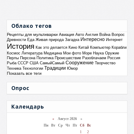
Облако тегов
Рецепты для мультиварки
Авиация
Авто
Англия
Война
Вопрос
Интересно
Древности
Еда
Живая природа
Загадка
Интернет
История
Как это делается
Кино
Китай
Компьютер
Корабли
Космос
Литература
Медицина
Мои фото
Море
Наука
Оружие
Перлы
Персона
Политика
Происшествие
Разоблачаем
Россия
Сооружение
Рыба
СССР
США
СамыйСамый
Творчество
Традиции
Техника
Технологии
Юмор
Показать все теги
Опрос
Календарь
«
Август 2026 »
Пн
Вт
Ср
Чт
Пт
Сб
Вс
1
2