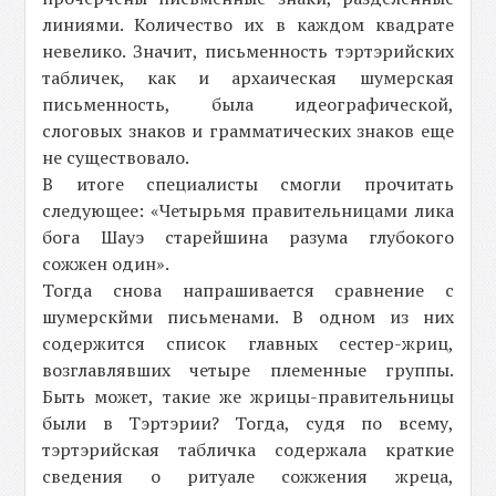
линиями. Количество их в каждом квадрате
невелико. Значит, письменность тэртэрийских
табличек, как и архаическая шумерская
письменность, была идеографической,
слоговых знаков и грамматических знаков еще
не существовало.
В итоге специалисты смогли прочитать
следующее: «Четырьмя правительницами лика
бога Шауэ старейшина разума глубокого
сожжен один».
Тогда снова напрашивается сравнение с
шумерскйми письменами. В одном из них
содержится список главных сестер-жриц,
возглавлявших четыре племенные группы.
Быть может, такие же жрицы-правительницы
были в Тэртэрии? Тогда, судя по всему,
тэртэрийская табличка содержала краткие
сведения о ритуале сожжения жреца,