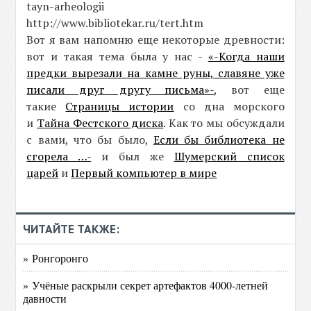
tayn-arheologii
http://www.bibliotekar.ru/tert.htm
Вот я вам напомню еще некоторые древности:
вот и такая тема была у нас -
«-Когда наши
предки вырезали на камне руны, славяне уже
писали друг другу письма»-
, вот еще
такие
Страницы истории
со дна морского
и
Тайна Фестского диска
. Как то мы обсуждали
с вами, что бы было,
Если бы библиотека не
сгорела …-
и был же
Шумерский список
царей
и
Первый компьютер в мире
ЧИТАЙТЕ ТАКЖЕ:
» Ронгоронго
» Учёные раскрыли секрет артефактов 4000-летней
давности