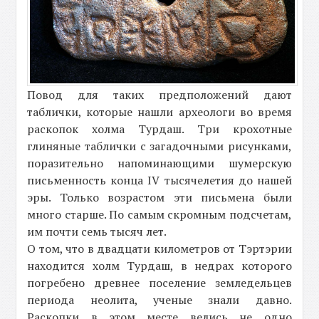
Повод для таких предположений дают
таблички, которые нашли археологи во время
раскопок холма Турдаш. Три крохотные
глиняные таблички с загадочными рисунками,
поразительно напоминающими шумерскую
письменность конца IV тысячелетия до нашей
эры. Только возрастом эти письмена были
много старше. По самым скромным подсчетам,
им почти семь тысяч лет.
О том, что в двадцати километров от Тэртэрии
находится холм Турдаш, в недрах которого
погребено древнее поселение земледельцев
периода неолита, ученые знали давно.
Раскопки в этом месте велись не одно