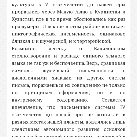
культуры в V тысячелетии до нашей эры
прорвались через Малую Азию в Курдистан и
Хузистан, где в то время обосновались как раз
прашумеры. И вскоре в этом районе возникает
пиктографическая письменность, одинаково
близкая и к шумерской, и к тэртэрийской.
Возможно, легенда о Вавилонском
столпотворении и распаде единого земного
языка не так уж и беспочвенна. Ведь, сравнивая
символы шумерской письменности с
аналогичными знаками из других систем
письма, поражаешься их совпадению не только
по принципам оформления, но и по
внутреннему содержанию. Создается
впечатление, что письменные системы IV
тысячелетия до нашей эры не возникли в
разных местах нашей планеты, а являлись лишь
следствием автономного развития осколков
распавшейся единой прасистемы, возникшей в