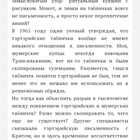
замысловатый узор- ритуальный кувшин с
рисунком. Может, и знаки на табличках вовсе
не письменность, а просто некое переплетение
линий?
В 1965 году один ученый утверждал, что
тэртэрийские таблички вообще не имеют
никакого отношения к письменности. Мол,
шумерские купцы некогда навещали
Трансильванию, вот их-то таблички и были
скопированы туземцами. Разумеется, смысл
табличек понятен тэртэрийцам не был, тем не
менее это не мешало им использовать их в
религиозных обрядах.
Но тогда как объяснить разрыв в тысячелетие
между появлением тэртэрийских и шумерских
табличек? Разве можно скопировать то, чего
еще не существует? Другие специалисты
связывали тэртэрийскую письменность с
Критом, но и здесь временное несоответствие