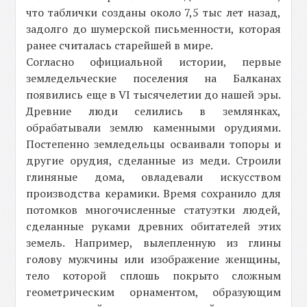
что таблички созданы около 7,5 тыс лет назад,
задолго до шумерской письменности, которая
ранее считалась старейшей в мире.
Согласно официальной истории, первые
земледельческие поселения на Балканах
появились еще в VI тысячелетии до нашей эры.
Древние люди селились в землянках,
обрабатывали землю каменными орудиями.
Постепенно земледельцы осваивали топоры и
другие орудия, сделанные из меди. Строили
глиняные дома, овладевали искусством
производства керамики. Время сохранило для
потомков многочисленные статуэтки людей,
сделанные руками древних обитателей этих
земель. Например, вылепленную из глины
голову мужчины или изображение женщины,
тело которой сплошь покрыто сложным
геометрическим орнаментом, образующим