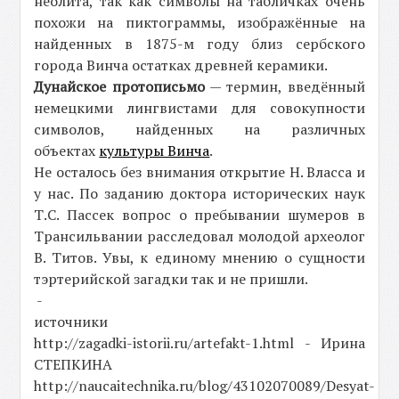
неолита, так как символы на табличках очень
похожи на пиктограммы, изображённые на
найденных в 1875-м году близ сербского
города Винча остатках древней керамики.
Дунайское протописьмо
— термин, введённый
немецкими лингвистами для совокупности
символов, найденных на различных
объектах
культуры Винча
.
Не осталось без внимания открытие Н. Власса и
у нас. По заданию доктора исторических наук
Т.С. Пассек вопрос о пребывании шумеров в
Трансильвании расследовал молодой археолог
В. Титов. Увы, к единому мнению о сущности
тэртерийской загадки так и не пришли.
-
источники
http://zagadki-istorii.ru/artefakt-1.html - Ирина
СТЕПКИНА
http://naucaitechnika.ru/blog/43102070089/Desyat-