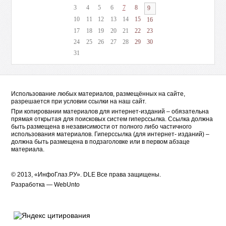
3
4
5
6
7
8
9
10
11
12
13
14
15
16
17
18
19
20
21
22
23
24
25
26
27
28
29
30
31
Использование любых материалов, размещённых на сайте,
разрешается при условии ссылки на наш сайт.
При копировании материалов для интернет-изданий – обязательна
прямая открытая для поисковых систем гиперссылка. Ссылка должна
быть размещена в независимости от полного либо частичного
использования материалов. Гиперссылка (для интернет- изданий) –
должна быть размещена в подзаголовке или в первом абзаце
материала.
© 2013, «ИнфоГлаз.РУ».
DLE
Все права защищены.
Разработка —
WebUnto