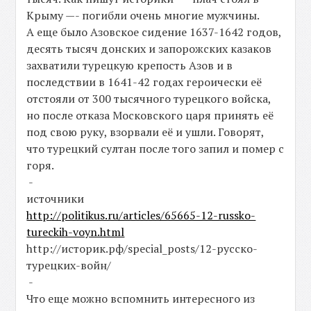
Крыму —- погибли очень многие мужчины.
А еще было Азовское сидение 1637-1642 годов,
десять тысяч донских и запорожских казаков
захватили турецкую крепость Азов и в
последствии в 1641-42 годах героически её
отстояли от 300 тысячного турецкого войска,
но после отказа Московского царя принять её
под свою руку, взорвали её и ушли. Говорят,
что турецкий султан после того запил и помер с
горя.
-
источники
http://politikus.ru/articles/65665-12-russko-
tureckih-voyn.html
http://историк.рф/special_posts/12-русско-
турецких-войн/
-
Что еще можно вспомнить интересного из