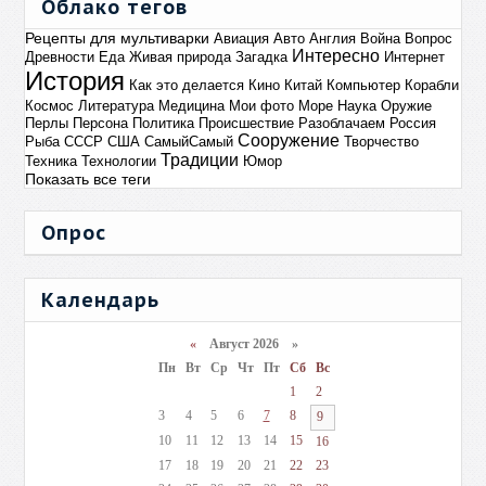
Облако тегов
Рецепты для мультиварки
Авиация
Авто
Англия
Война
Вопрос
Интересно
Древности
Еда
Живая природа
Загадка
Интернет
История
Как это делается
Кино
Китай
Компьютер
Корабли
Космос
Литература
Медицина
Мои фото
Море
Наука
Оружие
Перлы
Персона
Политика
Происшествие
Разоблачаем
Россия
Сооружение
Рыба
СССР
США
СамыйСамый
Творчество
Традиции
Техника
Технологии
Юмор
Показать все теги
Опрос
Календарь
«
Август 2026 »
Пн
Вт
Ср
Чт
Пт
Сб
Вс
1
2
3
4
5
6
7
8
9
10
11
12
13
14
15
16
17
18
19
20
21
22
23