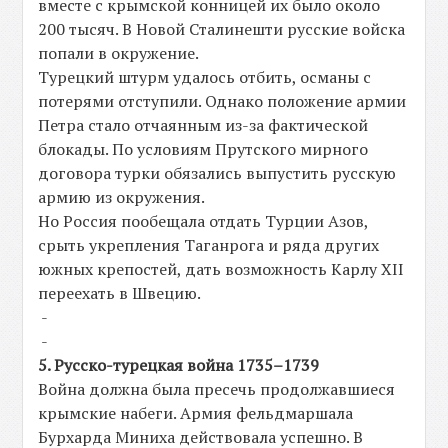
вместе с крымской конницей их было около
200 тысяч. В Новой Сталинешти русские войска
попали в окружение.
Турецкий штурм удалось отбить, османы с
потерями отступили. Однако положение армии
Петра стало отчаянным из-за фактической
блокады. По условиям Прутского мирного
договора турки обязались выпустить русскую
армию из окружения.
Но Россия пообещала отдать Турции Азов,
срыть укрепления Таганрога и ряда других
южных крепостей, дать возможность Карлу XII
переехать в Швецию.
-
-
5. Русско-турецкая война 1735–1739
Война должна была пресечь продолжавшиеся
крымские набеги. Армия фельдмаршала
Бурхарда Миниха действовала успешно. В