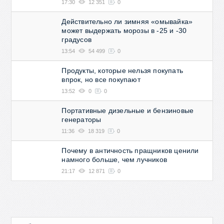
17:30
12 351
0
Действительно ли зимняя «омывайка»
может выдержать морозы в -25 и -30
градусов
13:54
54 499
0
Продукты, которые нельзя покупать
впрок, но все покупают
13:52
0
0
Портативные дизельные и бензиновые
генераторы
11:36
18 319
0
Почему в античность пращников ценили
намного больше, чем лучников
21:17
12 871
0