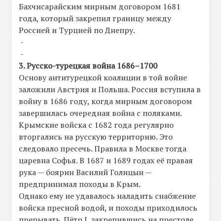
Бахчисарайским мирным договором 1681
года, который закрепил границу между
Россией и Турцией по Днепру.
-
-
3. Русско-турецкая война 1686–1700
Основу антитурецкой коалиции в той войне
заложили Австрия и Польша. Россия вступила в
войну в 1686 году, когда мирным договором
завершилась очередная война с поляками.
Крымские войска с 1682 года регулярно
вторгались на русскую территорию. Это
следовало пресечь. Правила в Москве тогда
царевна Софья. В 1687 и 1689 годах её правая
рука — боярин Василий Голицын —
предпринимал походы в Крым.
Однако ему не удавалось наладить снабжение
войска пресной водой, и походы приходилось
прерывать. Пётр I, закрепившись на престоле,