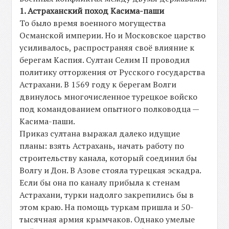
1. Астраханский поход Касима-паши
То было время военного могущества
Османской империи. Но и Московское царство
усиливалось, распространяя своё влияние к
берегам Каспия. Султан Селим II проводил
политику отторжения от Русского государства
Астрахани. В 1569 году к берегам Волги
двинулось многочисленное турецкое войско
под командованием опытного полководца —
Касима-паши.
Приказ султана выражал далеко идущие
планы: взять Астрахань, начать работу по
строительству канала, который соединил бы
Волгу и Дон. В Азове стояла турецкая эскадра.
Если бы она по каналу прибыла к стенам
Астрахани, турки надолго закрепились бы в
этом краю. На помощь туркам пришла и 50-
тысячная армия крымчаков. Однако умелые