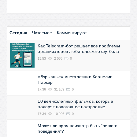
Сегодня
Читаемое
Комментируют
Как Telegram-бот решает все проблемы
организаторов любительского футбола
13:53
2 088
0
«Взрывные» инсталляции Корнелии
Паркер
17:36
31 169
0
10 великолепных фильмов, которые
подарят новогоднее настроение
17:34
10 926
0
Может ли врач-психиатр быть "легкого
поведения"?