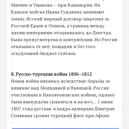
Мачине и Ушакова — при Калиакрии. На
Кавказе войска Ивана Гудовича занимают
Анапу. Ясский мирный договор закрепил за
Россией Крым и Очаков, а граница между
двумя империями отодвинулась до Днестра.
Была предусмотрена и контрибуция. Но Россия
отказалась от неё, пощадив и без того
оскудевший бюджет султана.
-
-
8. Русско-турецкая война 1806–1812
Новая война началась вследствие борьбы за
влияние над Молдавией и Валахией. Россия
участвовала в Наполеоновских войнах, однако
была вынуждена сражаться и на юге… 1 июля
1807 года русская эскадра адмирала Дмитрия
Сенявина громит турецкий флот при Афоне.
-