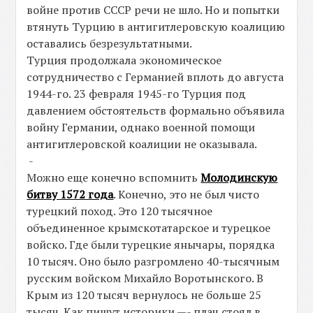
войне против СССР речи не шло. Но и попытки
втянуть Турцию в антигитлеровскую коалицию
оставались безрезультатными.
Турция продолжала экономическое
сотрудничество с Германией вплоть до августа
1944-го. 23 февраля 1945-го Турция под
давлением обстоятельств формально объявила
войну Германии, однако военной помощи
антигитлеровской коалиции не оказывала.
-
Можно еще конечно вспомнить
Молодинскую
битву 1572 года
. Конечно, это не был чисто
турецкий поход. Это 120 тысячное
объединенное крымскотатарское и турецкое
войско. Где были турецкие янычары, порядка
10 тысяч. Оно было разгромлено 40-тысячным
русским войском Михайло Воротынского. В
Крым из 120 тысяч вернулось не больше 25
тысяч. Как пишут историки —- плач стоял в