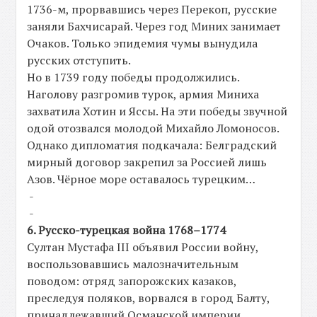
1736-м, прорвавшись через Перекоп, русские
заняли Бахчисарай. Через год Миних занимает
Очаков. Только эпидемия чумы вынудила
русских отступить.
Но в 1739 году победы продолжились.
Наголову разгромив турок, армия Миниха
захватила Хотин и Яссы. На эти победы звучной
одой отозвался молодой Михайло Ломоносов.
Однако дипломатия подкачала: Белградский
мирный договор закрепил за Россией лишь
Азов. Чёрное море оставалось турецким…
-
-
6. Русско-турецкая война 1768–1774
Султан Мустафа III объявил России войну,
воспользовавшись малозначительным
поводом: отряд запорожских казаков,
преследуя поляков, ворвался в город Балту,
принадлежавший Османской империи.