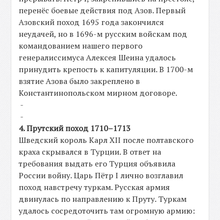
перенёс боевые действия под Азов. Первый
Азовский поход 1695 года закончился
неудачей, но в 1696-м русским войскам под
командованием нашего первого
генералиссимуса Алексея Шеина удалось
принудить крепость к капитуляции. В 1700-м
взятие Азова было закреплено в
Константинопольском мирном договоре.
-
-
4. Прутский поход 1710–1713
Шведский король Карл XII после полтавского
краха скрывался в Турции. В ответ на
требования выдать его Турция объявила
России войну. Царь Пётр I лично возглавил
поход навстречу туркам. Русская армия
двинулась по направлению к Пруту. Туркам
удалось сосредоточить там огромную армию: