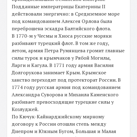
Подданные императрицы Екатерины II
действовали энергично: в Средиземное море
под командованием Алексея Орлова была
переброшена эскадра Балтийского флота.
В 1770-м у Чесмы и Хиоса русские моряки
разбивают турецкий флот. В том же году,
летом, армия Петра Румянцева громит главные
силы турок и крымчаков у Рябой Могилы,
Ларги и Кагула. В 1771 году армия Василия
Долгорукова занимает Крым. Крымское
ханство переходит под протекторат России. В
1774 году русская армия под командованием
Александра Суворова и Михаила Каменского
разбивает превосходящие турецкие силы у
Козлуджей.
По Кючук-Кайнарджийскому мирному
договору к России отошли степь между
Днепром и Южным Бугом, Большая и Малая