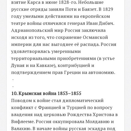
взятие Карса в июне 1828-го. Небольшие
русские отряды заняли Поти и Баязет. В 1829
году умелыми действиями на европейском
театре войны отличился генерал Иван Дибич.
Адрианопольский мир Россия заключила
исходя из того, что сохранение Османской
империи для нас выгоднее её распада. Россия
удовлетворилась умеренными
территориальными приобретениями (в устье
Дуная и на Кавказе), контрибуцией и
подтверждением прав Греции на автономию.
-
-
10. Крымская война 1853–1855
Поводом к войне стал дипломатический
конфликт с Францией и Турцией по вопросу
владения над церковью Рождества Христова в
Вифлееме. Россия оккупировала Молдавию и
Валахию. В начале войны русская эскадра под