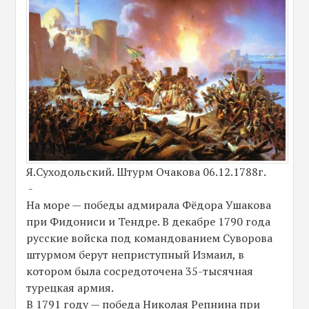
Я.Суходольский. Штурм Очакова 06.12.1788г.
-
На море — победы адмирала Фёдора Ушакова
при Фидониси и Тендре. В декабре 1790 года
русские войска под командованием Суворова
штурмом берут неприступный Измаил, в
котором была сосредоточена 35-тысячная
турецкая армия.
В 1791 году — победа Николая Репнина при