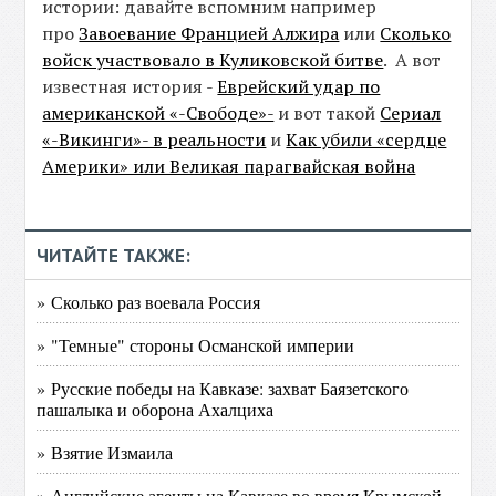
истории: давайте вспомним например
про
Завоевание Францией Алжира
или
Сколько
войск участвовало в Куликовской битве
. А вот
известная история -
Еврейский удар по
американской «-Свободе»-
и вот такой
Сериал
«-Викинги»- в реальности
и
Как убили «сердце
Америки» или Великая парагвайская война
ЧИТАЙТЕ ТАКЖЕ:
» Сколько раз воевала Россия
» "Темные" стороны Османской империи
» Русские победы на Кавказе: захват Баязетского
пашалыка и оборона Ахалциха
» Взятие Измаила
» Английские агенты на Кавказе во время Крымской