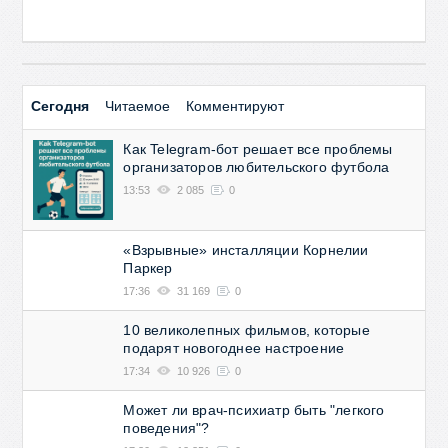
Сегодня
Читаемое
Комментируют
Как Telegram-бот решает все проблемы
организаторов любительского футбола
13:53
2 085
0
«Взрывные» инсталляции Корнелии
Паркер
17:36
31 169
0
10 великолепных фильмов, которые
подарят новогоднее настроение
17:34
10 926
0
Может ли врач-психиатр быть "легкого
поведения"?