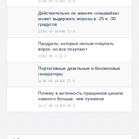
17:30
12 351
0
Действительно ли зимняя «омывайка»
может выдержать морозы в -25 и -30
градусов
13:54
54 496
0
Продукты, которые нельзя покупать
впрок, но все покупают
13:52
0
0
Портативные дизельные и бензиновые
генераторы
11:36
18 316
0
Почему в античность пращников ценили
намного больше, чем лучников
21:17
12 870
0