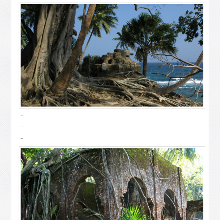
-
-
-