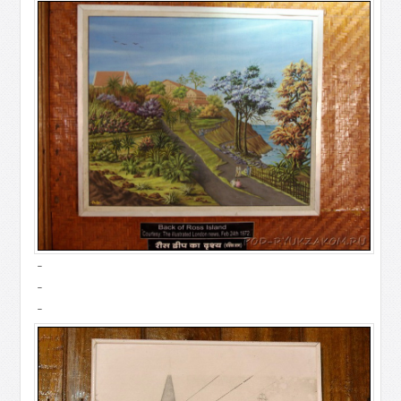
-
-
-