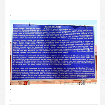
-
-
-
-
-
-