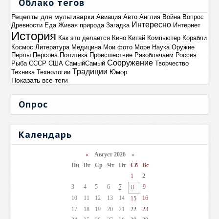
Облако тегов
Рецепты для мультиварки
Авиация
Авто
Англия
Война
Вопрос
Интересно
Древности
Еда
Живая природа
Загадка
Интернет
История
Как это делается
Кино
Китай
Компьютер
Корабли
Космос
Литература
Медицина
Мои фото
Море
Наука
Оружие
Перлы
Персона
Политика
Происшествие
Разоблачаем
Россия
Сооружение
Рыба
СССР
США
СамыйСамый
Творчество
Традиции
Техника
Технологии
Юмор
Показать все теги
Опрос
Календарь
«
Август 2026 »
Пн
Вт
Ср
Чт
Пт
Сб
Вс
1
2
3
4
5
6
7
9
8
10
11
12
13
14
16
15
17
18
19
20
21
22
23