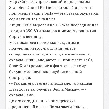
Марк Спигел, управляющий хедж-фондом
Stanphyl Capital Partners, который играет на
понижение акций Tesla —- эта ставка окупается,
если акции Tesla падают.
Акции Tesla выросли на 157% за последние два
года, до 250,80 долларов к моменту закрытия
биржи в пятницу.
Маск оказался настолько искусным в
получении льгот, что штаты теперь
соперничают за то, чтобы дать ему деньги,
сказала Эшли Вэнс, автор «-Элон Маск: Tesla,
SpaceX и стремление к фантастическому
будущему»-, недавно опубликованной
биографии.
«-Так как его звезда на подъеме, то каждый
штат хочет заполучить Элона Маска»-, —-
сказала Вэнс.
До его сегодняшних коммерческих
предприятий он заработал значительную