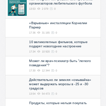
организаторов любительского футбола
13:53
2 079
0
«Взрывные» инсталляции Корнелии
Паркер
17:36
31 165
0
10 великолепных фильмов, которые
подарят новогоднее настроение
17:34
10 920
0
Может ли врач-психиатр быть "легкого
поведения"?
17:30
12 344
0
Действительно ли зимняя «омывайка»
может выдержать морозы в -25 и -30
градусов
13:54
54 473
0
Продукты, которые нельзя покупать