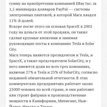
сумму на приобретении компанией EBay Inc. за
1,5 миллиарда долларов PayPal —- системы
электронных платежей, в которой Маск владел
11%-й долей.
Вскоре после этого он основал SpaceX в 2002
году на деньги от этой продажи, он также
сделал крупные вложения и занимал
руководящие посты в компаниях Tesla и Solar
City.
Маск теперь является президентом и Tesla, и
SpaceX, а также председателем SolarCity, и у
него имеются доли во всех трех компаниях,
включая 27% в Tesla и 23% of SolarCity, согласно
недавней обязательной отчетности. В этих
коммерческих предприятиях работает около
23000 человек по всей стране, и они работают
или строят фабрики и производственные
мощности в Калифорнии, Мичигане, Нью-
Йорке, Неваде и Техасе.