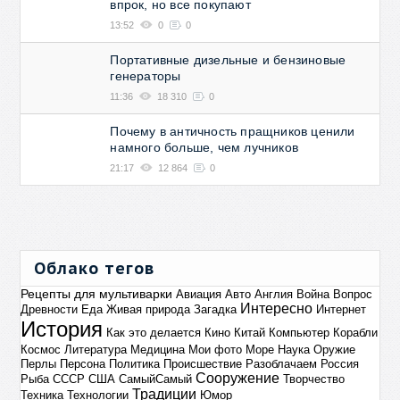
впрок, но все покупают
13:52
0
0
Портативные дизельные и бензиновые
генераторы
11:36
18 310
0
Почему в античность пращников ценили
намного больше, чем лучников
21:17
12 864
0
Облако тегов
Рецепты для мультиварки
Авиация
Авто
Англия
Война
Вопрос
Интересно
Древности
Еда
Живая природа
Загадка
Интернет
История
Как это делается
Кино
Китай
Компьютер
Корабли
Космос
Литература
Медицина
Мои фото
Море
Наука
Оружие
Перлы
Персона
Политика
Происшествие
Разоблачаем
Россия
Сооружение
Рыба
СССР
США
СамыйСамый
Творчество
Традиции
Техника
Технологии
Юмор