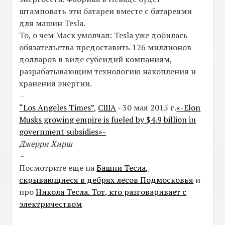
штамповать эти батареи вместе с батареями
для машин Tesla.
То, о чем Маск умолчал: Tesla уже добилась
обязательства предоставить 126 миллионов
долларов в виде субсидий компаниям,
разрабатывающим технологию накопления и
хранения энергии.
-
“Los Angeles Times”
,
США
- 30 мая 2015 г.
«-Elon
Musks growing empire is fueled by $4.9 billion in
government subsidies»-
Джерри Хирш
-
Посмотрите еще на
Башни Тесла,
скрывающиеся в дебрях лесов Подмосковья
и
про
Никола Тесла. Тот, кто разговаривает с
электричеством