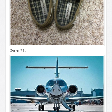
Фото 21.