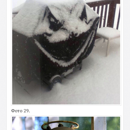
Фото 29.