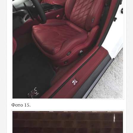
Фото 15.