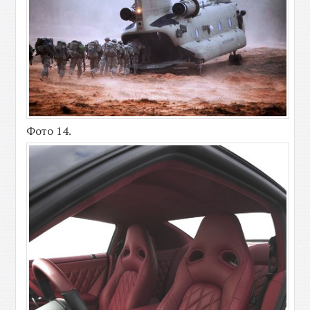
Фото 14.