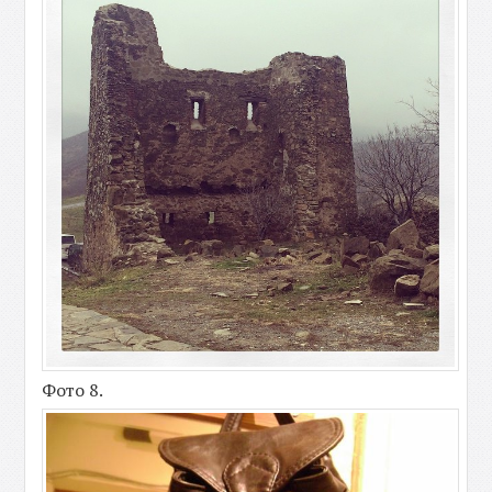
Фото 8.