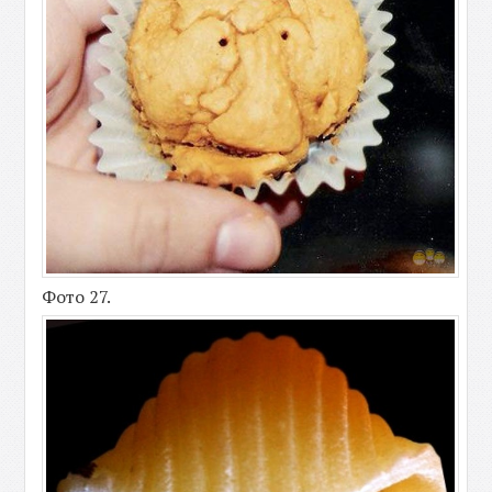
Фото 27.