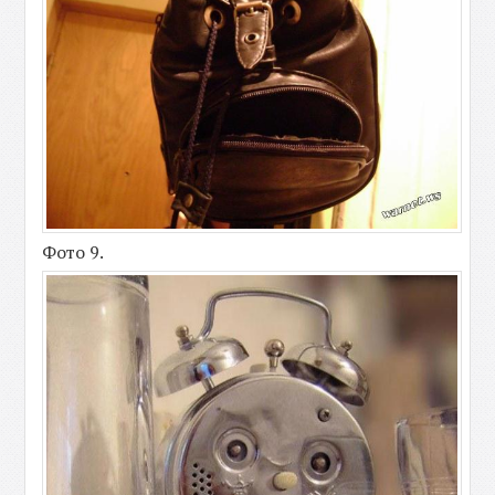
Фото 9.