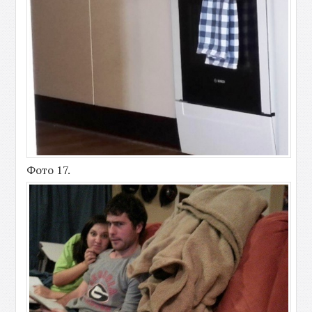
Фото 17.