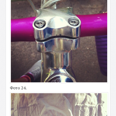
Фото 24.