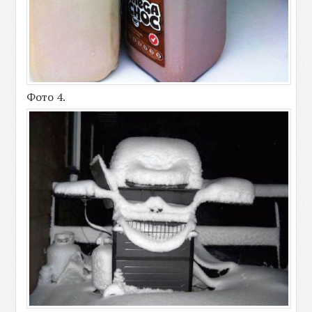
Фото 4.