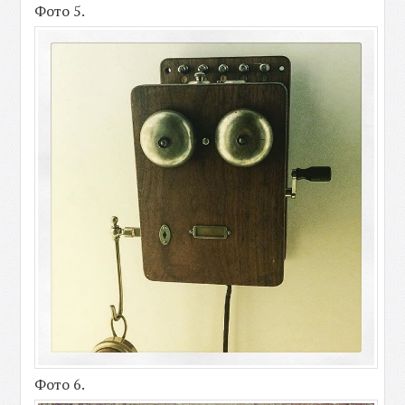
Фото 5.
Фото 6.