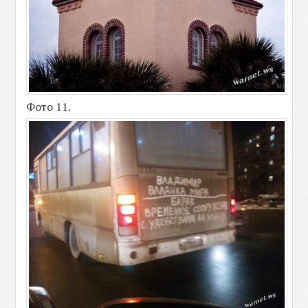
Фото 11.