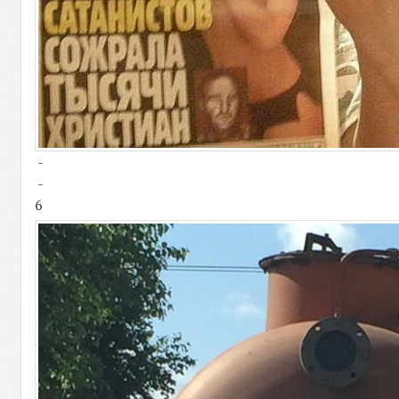
-
-
6