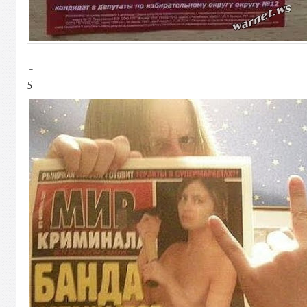
-
-
5