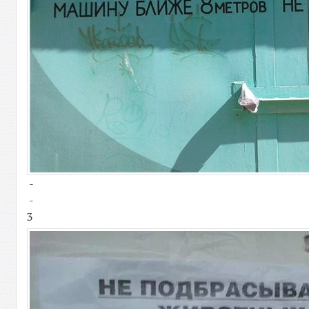
-
-
3