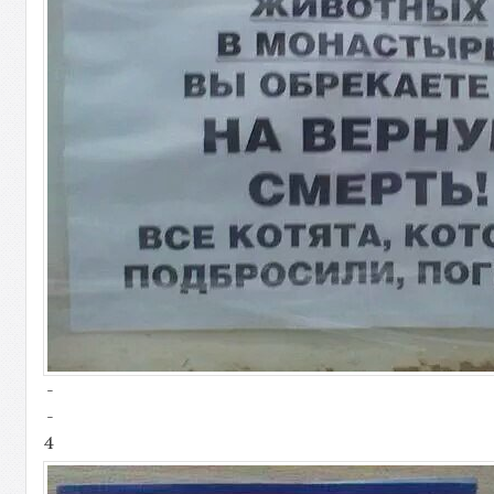
-
-
4