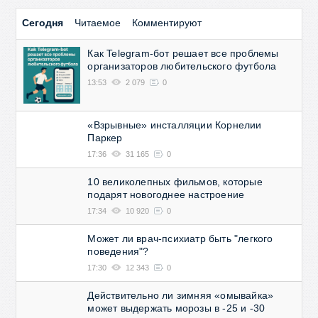
Сегодня
Читаемое
Комментируют
Как Telegram-бот решает все проблемы
организаторов любительского футбола
13:53
2 079
0
«Взрывные» инсталляции Корнелии
Паркер
17:36
31 165
0
10 великолепных фильмов, которые
подарят новогоднее настроение
17:34
10 920
0
Может ли врач-психиатр быть "легкого
поведения"?
17:30
12 343
0
Действительно ли зимняя «омывайка»
может выдержать морозы в -25 и -30