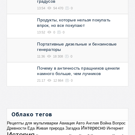
градусов
13:54
54 470
0
Продукты, которые нельзя покупать
впрок, но все покупают
13:52
0
0
Портативные дизельные и бензиновые
генераторы
11:36
18 308
0
Почему в античность пращников ценили
намного больше, чем лучников
21:17
12 864
0
Облако тегов
Рецепты для мультиварки
Авиация
Авто
Англия
Война
Вопрос
Интересно
Древности
Еда
Живая природа
Загадка
Интернет
История