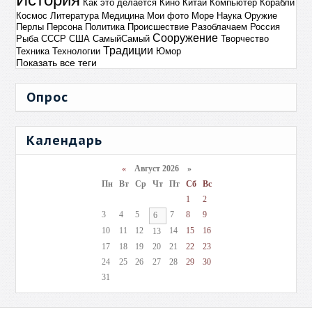
Как это делается
Кино
Китай
Компьютер
Корабли
Космос
Литература
Медицина
Мои фото
Море
Наука
Оружие
Перлы
Персона
Политика
Происшествие
Разоблачаем
Россия
Сооружение
Рыба
СССР
США
СамыйСамый
Творчество
Традиции
Техника
Технологии
Юмор
Показать все теги
Опрос
Календарь
«
Август 2026 »
Пн
Вт
Ср
Чт
Пт
Сб
Вс
1
2
3
4
5
7
8
9
6
10
11
12
14
15
16
13
17
18
19
20
21
22
23
24
25
26
27
28
29
30
31