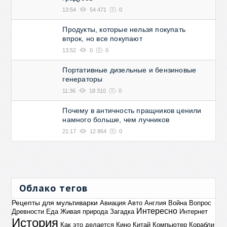
13:54
54 471
0
Продукты, которые нельзя покупать
впрок, но все покупают
13:52
0
0
Портативные дизельные и бензиновые
генераторы
11:36
18 310
0
Почему в античность пращников ценили
намного больше, чем лучников
21:17
12 864
0
Облако тегов
Рецепты для мультиварки
Авиация
Авто
Англия
Война
Вопрос
Интересно
Древности
Еда
Живая природа
Загадка
Интернет
История
Как это делается
Кино
Китай
Компьютер
Корабли