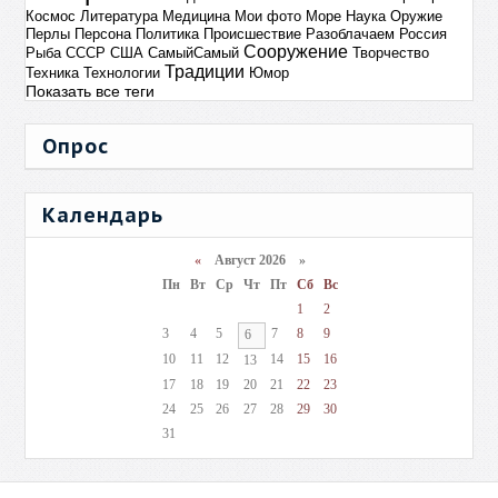
Космос
Литература
Медицина
Мои фото
Море
Наука
Оружие
Перлы
Персона
Политика
Происшествие
Разоблачаем
Россия
Сооружение
Рыба
СССР
США
СамыйСамый
Творчество
Традиции
Техника
Технологии
Юмор
Показать все теги
Опрос
Календарь
«
Август 2026 »
Пн
Вт
Ср
Чт
Пт
Сб
Вс
1
2
3
4
5
7
8
9
6
10
11
12
14
15
16
13
17
18
19
20
21
22
23
24
25
26
27
28
29
30
31