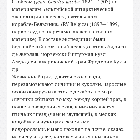
Якобсом (
Jean-Charles Jacobs
, 1821—1907) по
материалам Бельгийской антарктической
экспедиции на исследовательском
корабле«Бельжика» (RV Belgica) (1897—1899,
первое судно, перезимовавшее на южном
материке). В составе экспедиции были
бельгийский полярный исследователь Адриен
де Жерлаш, норвежский штурман Руал
Амундсен, американский врач Фредерик Кук и
др
Жизненный цикл длится около года,
перезимовывают личинки и куколки. Взрослые
особи обнаруживаются с декабря по март.
Личинки обитают во мху, между корней трав, в
почве в расщелинах скал, в нижних частях
птичьих гнёзд (чаек и глупышей), в мелких
водоёмах и лужицах с зелеными
водорослями. Имаго находят на почве, скалах,
на снегу и, даже, на телах живых пингвинов.