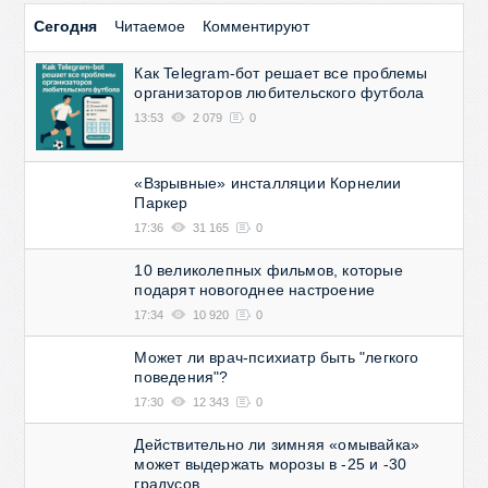
Сегодня
Читаемое
Комментируют
Как Telegram-бот решает все проблемы
организаторов любительского футбола
13:53
2 079
0
«Взрывные» инсталляции Корнелии
Паркер
17:36
31 165
0
10 великолепных фильмов, которые
подарят новогоднее настроение
17:34
10 920
0
Может ли врач-психиатр быть "легкого
поведения"?
17:30
12 343
0
Действительно ли зимняя «омывайка»
может выдержать морозы в -25 и -30
градусов