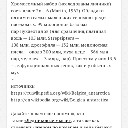
Хромосомный набор (исследованы личинки)
составляет 2n = 6 (Martin, 1962). Обладают
одним из самых маленьких геномов среди
насекомых: 99 миллионов базовых
пар нуклеотидов (для сравнения,платяная
вошь — 105 млн, Strepsiptera —
108 млн, дрозофила — 132 млн, медоносная
пчела — около 300 млн, муха цеце — 366 млн
пар, человек — 3 млрд пар). При этом у них 13,5
тыс. функциональных генов, как и у обычных
мух
-
источники
https://ru.wikipedia.org/wiki/Belgica_antarctica
http://en.wikipedia.org/wiki/Belgica_antarctica
-
Давайте я вам еще напомню, кто
такие
«Ледниковые мыши»
, а так же как
стреляют
Лазером по комарам
и ведь бывают