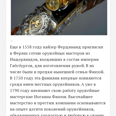
-
Еще в 1558 году кайзер Фердинанд пригласил
в Ферлах сотню оружейных мастеров из
Нидерландов, входивших в состав империи
Габсбургов, для изготовления ружей. В их
числе были и предки нынешней семьи Фанзой.
В 1750 году эта фамилия впервые появляется
среди имен местных оружейников. А уже в
1790 году начинают свою работу оружейные
мастерские Иоганна Фанзоя. Высочайшее
мастерство и престиж компании основываются
на опыте деcяти поколений оружейников,
объединенных гордостью и любовью к своему