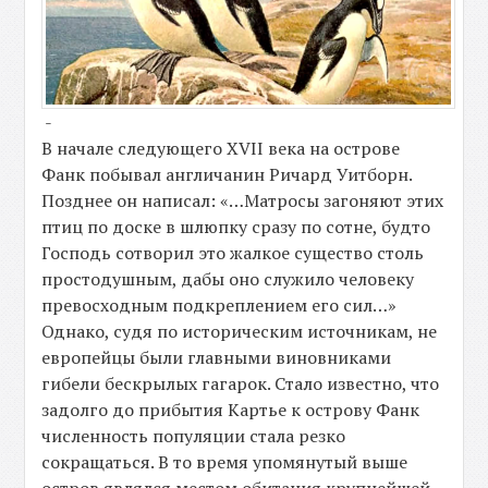
-
В начале следующего XVII века на острове
Фанк побывал англичанин Ричард Уитборн.
Позднее он написал: «…Матросы загоняют этих
птиц по доске в шлюпку сразу по сотне, будто
Господь сотворил это жалкое существо столь
простодушным, дабы оно служило человеку
превосходным подкреплением его сил…»
Однако, судя по историческим источникам, не
европейцы были главными виновниками
гибели бескрылых гагарок. Стало известно, что
задолго до прибытия Картье к острову Фанк
численность популяции стала резко
сокращаться. В то время упомянутый выше
остров являлся местом обитания крупнейшей