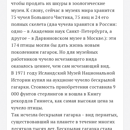
чтобы продать их шкуры в зоологические
музеи. К слову, сейчас в музеях мира хранится
75 чучел Большого Чистика, 75 яиц и 24 его
полных скелета (два чучела хранятся в России:
одно – в Академии наук Санкт-Петербурга, а
другое – в Дарвиновском музее в Москве.): эти
174 птицы могли бы дать жизнь новым
поколениям гагарок. Но для музейных
работников чучело исчезающего вида
оказалось ценнее, чем сам исчезающий вид.
В 1971 году Исландский Музей Национальной
Истории купил на аукционе чучело бескрылой
гагарки. Стоимость приобретения составила 9
000 фунтов стерлингов и вошла в Книгу
рекордов Гиннеса, как самая высокая цена за
чучело птицы.
Так исчезла бескрылая гагарка – вид пернатых,
существовавший на планете в течение многих
десятков тысяч лет. Бескрылая гагарка стала