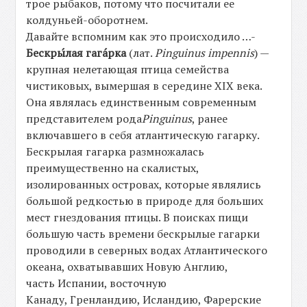
трое рыбаков, потому что посчитали ее
колдуньей-оборотнем.
Давайте вспомним как это происходило …-
Бескры́лая гага́рка
(лат.
Pinguinus impennis
) —
крупная нелетающая птица семейства
чистиковых, вымершая в середине XIX века.
Она являлась единственным современным
представителем рода
Pinguinus
, ранее
включавшего в себя атлантическую гагарку.
Бескрылая гагарка размножалась
преимущественно на скалистых,
изолированных островах, которые являлись
большой редкостью в природе для больших
мест гнездования птицы. В поисках пищи
большую часть времени бескрылые гагарки
проводили в северных водах Атлантического
океана, охватывавших Новую Англию,
часть Испании, восточную
Канаду, Гренландию, Исландию, Фарерские