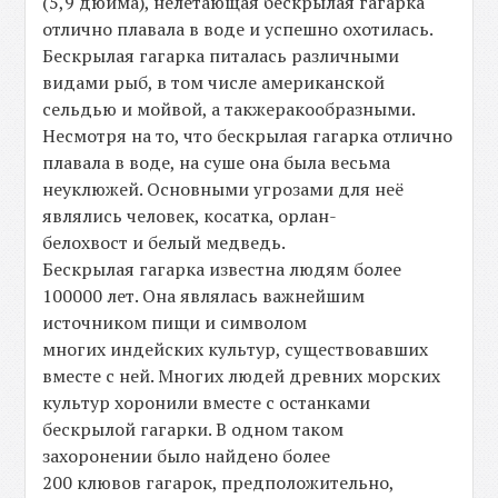
(5,9 дюйма), нелетающая бескрылая гагарка
отлично плавала в воде и успешно охотилась.
Бескрылая гагарка питалась различными
видами рыб, в том числе американской
сельдью и мойвой, а такжеракообразными.
Несмотря на то, что бескрылая гагарка отлично
плавала в воде, на суше она была весьма
неуклюжей. Основными угрозами для неё
являлись человек, косатка, орлан-
белохвост и белый медведь.
Бескрылая гагарка известна людям более
100000 лет. Она являлась важнейшим
источником пищи и символом
многих индейских культур, существовавших
вместе с ней. Многих людей древних морских
культур хоронили вместе с останками
бескрылой гагарки. В одном таком
захоронении было найдено более
200 клювов гагарок, предположительно,