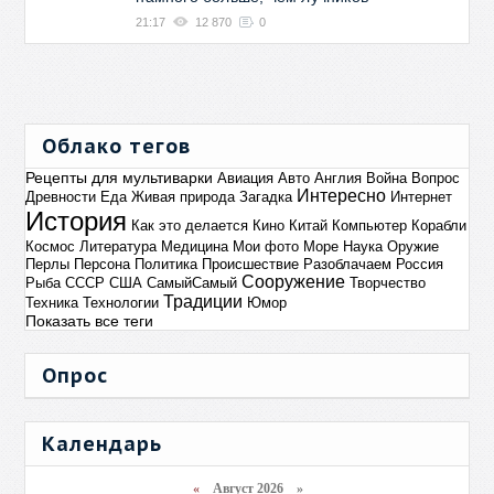
21:17
12 870
0
Облако тегов
Рецепты для мультиварки
Авиация
Авто
Англия
Война
Вопрос
Интересно
Древности
Еда
Живая природа
Загадка
Интернет
История
Как это делается
Кино
Китай
Компьютер
Корабли
Космос
Литература
Медицина
Мои фото
Море
Наука
Оружие
Перлы
Персона
Политика
Происшествие
Разоблачаем
Россия
Сооружение
Рыба
СССР
США
СамыйСамый
Творчество
Традиции
Техника
Технологии
Юмор
Показать все теги
Опрос
Календарь
«
Август 2026 »