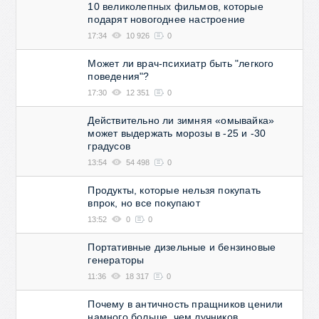
10 великолепных фильмов, которые
подарят новогоднее настроение
17:34
10 926
0
Может ли врач-психиатр быть "легкого
поведения"?
17:30
12 351
0
Действительно ли зимняя «омывайка»
может выдержать морозы в -25 и -30
градусов
13:54
54 498
0
Продукты, которые нельзя покупать
впрок, но все покупают
13:52
0
0
Портативные дизельные и бензиновые
генераторы
11:36
18 317
0
Почему в античность пращников ценили
намного больше, чем лучников