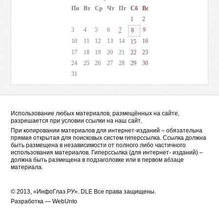
Пн
Вт
Ср
Чт
Пт
Сб
Вс
1
2
3
4
5
6
7
9
8
10
11
12
13
14
16
15
17
18
19
20
21
22
23
24
25
26
27
28
29
30
31
Использование любых материалов, размещённых на сайте,
разрешается при условии ссылки на наш сайт.
При копировании материалов для интернет-изданий – обязательна
прямая открытая для поисковых систем гиперссылка. Ссылка должна
быть размещена в независимости от полного либо частичного
использования материалов. Гиперссылка (для интернет- изданий) –
должна быть размещена в подзаголовке или в первом абзаце
материала.
© 2013, «ИнфоГлаз.РУ».
DLE
Все права защищены.
Разработка —
WebUnto