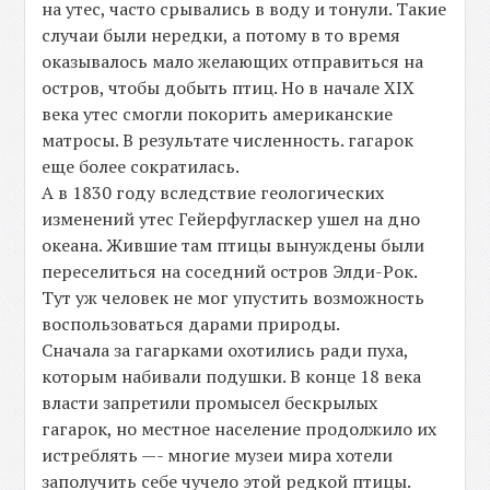
на утес, часто срывались в воду и тонули. Такие
случаи были нередки, а потому в то время
оказывалось мало желающих отправиться на
остров, чтобы добыть птиц. Но в начале XIX
века утес смогли покорить американские
матросы. В результате численность. гагарок
еще более сократилась.
А в 1830 году вследствие геологических
изменений утес Гейерфугласкер ушел на дно
океана. Жившие там птицы вынуждены были
переселиться на соседний остров Элди-Рок.
Тут уж человек не мог упустить возможность
воспользоваться дарами природы.
Сначала за гагарками охотились ради пуха,
которым набивали подушки. В конце 18 века
власти запретили промысел бескрылых
гагарок, но местное население продолжило их
истреблять —- многие музеи мира хотели
заполучить себе чучело этой редкой птицы.