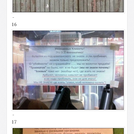
-
16
-
17