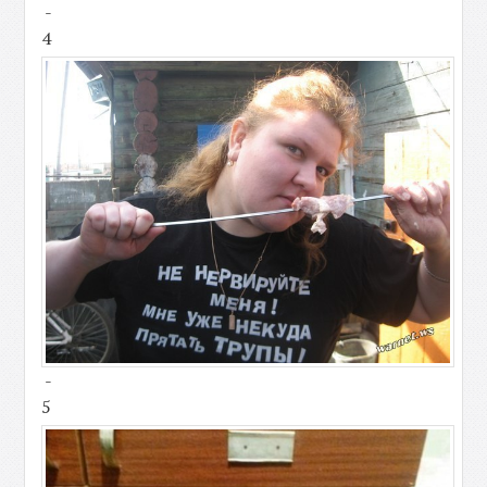
-
4
-
5