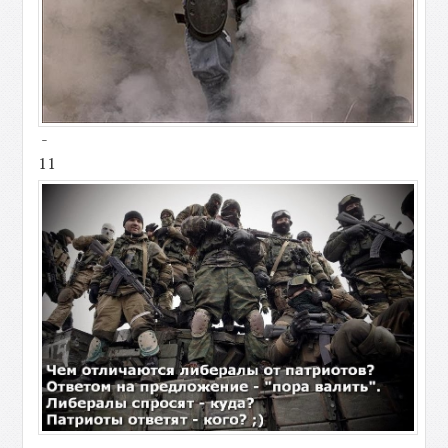
-
11
-