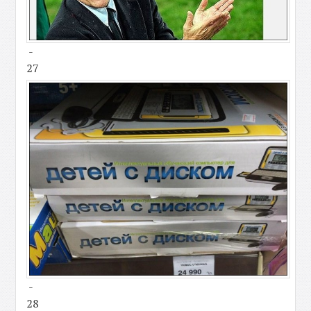
-
27
-
28