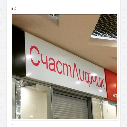
-
32
-