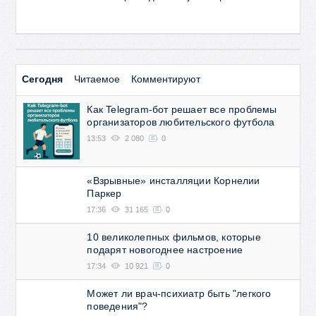
Сегодня
Читаемое
Комментируют
Как Telegram-бот решает все проблемы
организаторов любительского футбола
13:53
2 080
0
«Взрывные» инсталляции Корнелии
Паркер
17:36
31 165
0
10 великолепных фильмов, которые
подарят новогоднее настроение
17:34
10 921
0
Может ли врач-психиатр быть "легкого
поведения"?