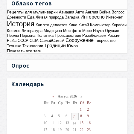
Облако тегов
Рецепты для мультиварки
Авиация
Авто
Англия
Война
Вопрос
Интересно
Древности
Еда
Живая природа
Загадка
Интернет
История
Как это делается
Кино
Китай
Компьютер
Корабли
Космос
Литература
Медицина
Мои фото
Море
Наука
Оружие
Перлы
Персона
Политика
Происшествие
Разоблачаем
Россия
Сооружение
Рыба
СССР
США
СамыйСамый
Творчество
Традиции
Техника
Технологии
Юмор
Показать все теги
Опрос
Календарь
«
Август 2026 »
Пн
Вт
Ср
Чт
Пт
Сб
Вс
1
2
3
4
5
6
8
9
7
10
11
12
13
15
16
14
17
18
19
20
21
22
23