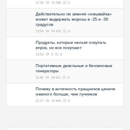
17:30
12 346
0
Действительно ли зимняя «омывайка»
может выдержать морозы в -25 и -30
градусов
13:54
54 476
0
Продукты, которые нельзя покупать
впрок, но все покупают
13:52
0
0
Портативные дизельные и бензиновые
генераторы
11:36
18 311
0
Почему в античность пращников ценили
намного больше, чем лучников
21:17
12 864
0