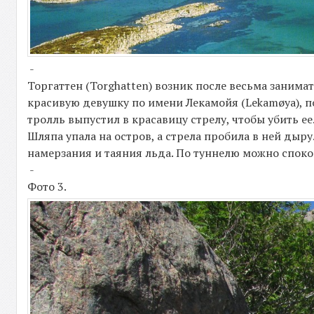
-
Торгаттен (Torghatten) возник после весьма заним
красивую девушку по имени Лекамойя (Lekamøya), п
тролль выпустил в красавицу стрелу, чтобы убить е
Шляпа упала на остров, а стрела пробила в ней дыру
намерзания и таяния льда. По туннелю можно споко
-
Фото 3.