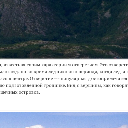
ии, известная своим характерным отверстием. Это отверст
было создано во время ледникового периода, когда лед и
сь в центре. Отверстие —- популярная достопримечател
шо подготовленной тропинке. Вид с вершины, как говорят
ошечных островов.