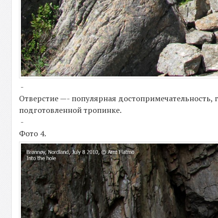
-
Отверстие —- популярная достопримечательность, г
подготовленной тропинке.
-
Фото 4.