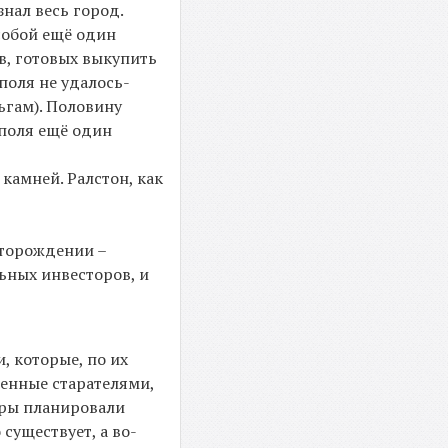
знал весь город.
 собой ещё один
в, готовых выкупить
поля не удалось-
ьгам). Половину
 поля ещё один
камней. Ралстон, как
сторождении –
ьных инвесторов, и
, которые, по их
денные старателями,
оры планировали
существует, а во-