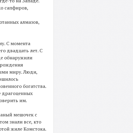
где-то на Западе.
ко сапфиров,
отанных алмазов,
му. С момента
го двадцать лет. С
де обнаружили
торождения
ными миру. Люди,
ершилось
овенного богатства.
е драгоценных
оверить им.
жаный мешочек с
ом знали все, кто
лотой жиле Комстока.