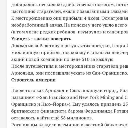
добирались несколько дней: сначала поездом, пото
настоянию старателей, ехали с завязанными глазами
К месторождению они прибыли 4 июня. Осматривая у
необработанный алмаз. На поиски у него ушло всег
(в том числе редких рубинов, изумрудов и сапфиров
Увидеть – значит поверить
Докладывая Ралстону о результатах поездки, Генр
миллионную прибыль, поскольку его запасы неисчер
акций новой компании по цене $10 за каждую.
После путешествия к месторождению старатели реши
Арнольда, они поспешили уехать из Сан-Франциско
Строитель империи
После того как Арнольд и Слэк покинули город, У
названием «-San Francisco and New York Mining an
Франциско и Нью-Йорка»). Ему удалось привлечь 25
британского финансиста барона Фердинанда Ротшил
оставалось найти ещё $8 миллионов.
Ротшильды владели всемирно известной банковской