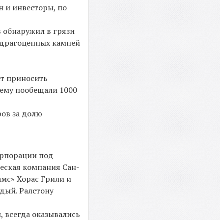
н и инвесторы, по
 обнаружил в грязи
о драгоценных камней
ет приносить
 ему пообещали 1000
ров за долю
орпорации под
ческая компания Сан-
амс» Хорас Грили и
дый. Ралстону
, всегда оказывались