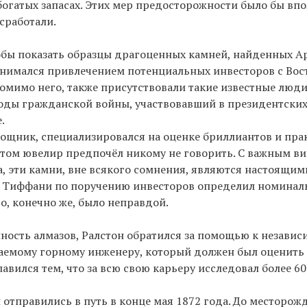
богатых запасах. Этих мер предосторожности было бы впо
сработали.
тобы показать образцы драгоценных камней, найденных А
занимался привлечением потенциальных инвесторов с Вос
омимо него, также присутствовали такие известные люд
оды гражданской войны, участвовавший в президентских 
.
мощник, специализировался на оценке бриллиантов и пра
 этом ювелир предпочёл никому не говорить. С важным в
, эти камни, вне всякого сомнения, являются настоящим
к Тиффани по поручению инвесторов определил номинал
о, конечно же, было неправдой.
ность алмазов, Ралстон обратился за помощью к независ
аемому горному инженеру, который должен был оценить
вился тем, что за всю свою карьеру исследовал более 6
 отправились в путь в конце мая 1872 года. До месторож