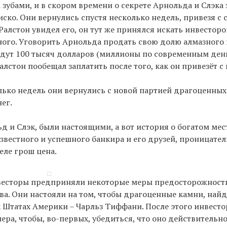
 зубами, и в скором времени о секрете Арнольда и Слэка 
ско. Они вернулись спустя несколько недель, привезя с
лстон увидел его, он тут же принялся искать инвесторо
ого. Уговорить Арнольда продать свою долю алмазного 
 дадут 100 тысяч долларов (миллионы по современным ден
алстон пообещал заплатить после того, как он привезёт с
олько недель они вернулись с новой партией драгоценных 
ег.
д и Слэк, были настоящими, а вот история о богатом ме
звестного и успешного банкира и его друзей, проницател
еле грош цена.
нвесторы предприняли некоторые меры предосторожности
а. Они настояли на том, чтобы драгоценные камни, най
Штатах Америки – Чарльз Тиффани. После этого инвест
а, чтобы, во-первых, убедиться, что оно действительно 