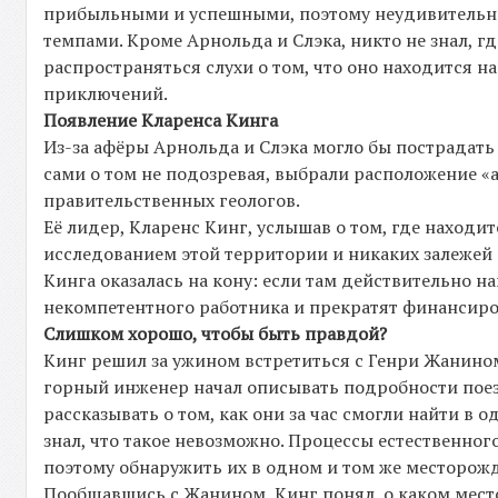
прибыльными и успешными, поэтому неудивительно
темпами. Кроме Арнольда и Слэка, никто не знал, г
распространяться слухи о том, что оно находится н
приключений.
Появление Кларенса Кинга
Из-за афёры Арнольда и Слэка могло бы пострадать 
сами о том не подозревая, выбрали расположение «а
правительственных геологов.
Её лидер, Кларенс Кинг, услышав о том, где находи
исследованием этой территории и никаких залежей
Кинга оказалась на кону: если там действительно най
некомпетентного работника и прекратят финансиров
Слишком хорошо, чтобы быть правдой?
Кинг решил за ужином встретиться с Генри Жанином 
горный инженер начал описывать подробности поез
рассказывать о том, как они за час смогли найти в 
знал, что такое невозможно. Процессы естественног
поэтому обнаружить их в одном и том же месторож
Пообщавшись с Жанином, Кинг понял, о каком мест