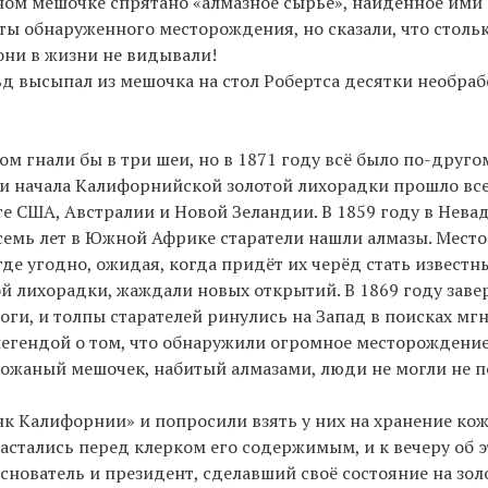
аном мешочке спрятано «алмазное сырьё», найденное ими 
ты обнаруженного месторождения, но сказали, что столь
они в жизни не видывали!
д высыпал из мешочка на стол Робертса десятки необраб
м гнали бы в три шеи, но в 1871 году всё было по-друго
 и начала Калифорнийской золотой лихорадки прошло все
е США, Австралии и Новой Зеландии. В 1859 году в Нева
осемь лет в Южной Африке старатели нашли алмазы. Мес
де угодно, ожидая, когда придёт их черёд стать извест
й лихорадки, жаждали новых открытий. В 1869 году зав
ги, и толпы старателей ринулись на Запад в поисках мгн
легендой о том, что обнаружили огромное месторождени
 кожаный мешочек, набитый алмазами, люди не могли не п
нк Калифорнии» и попросили взять у них на хранение ко
стались перед клерком его содержимым, и к вечеру об эт
 основатель и президент, сделавший своё состояние на зо