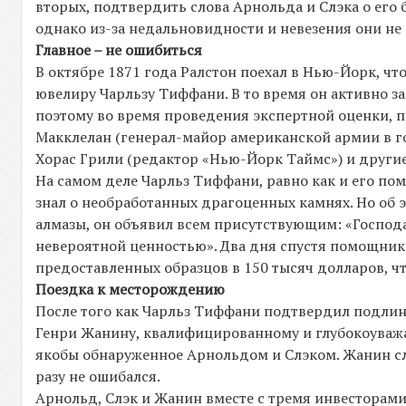
вторых, подтвердить слова Арнольда и Слэка о его 
однако из-за недальновидности и невезения они не 
Главное – не ошибиться
В октябре 1871 года Ралстон поехал в Нью-Йорк, ч
ювелиру Чарльзу Тиффани. В то время он активно 
поэтому во время проведения экспертной оценки, п
Макклелан (генерал-майор американской армии в г
Хорас Грили (редактор «Нью-Йорк Таймс») и другие
На самом деле Чарльз Тиффани, равно как и его по
знал о необработанных драгоценных камнях. Но об
алмазы, он объявил всем присутствующим: «Господа
невероятной ценностью». Два дня спустя помощни
предоставленных образцов в 150 тысяч долларов, чт
Поездка к месторождению
После того как Чарльз Тиффани подтвердил подлин
Генри Жанину, квалифицированному и глубокоуваж
якобы обнаруженное Арнольдом и Слэком. Жанин сла
разу не ошибался.
Арнольд, Слэк и Жанин вместе с тремя инвесторами