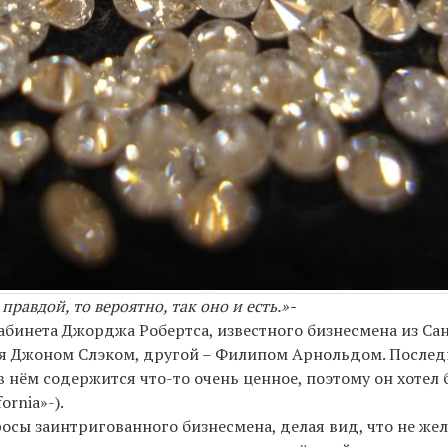
правдой, то вероятно, так оно и есть.»-
абинета Джорджа Робертса, известного бизнесмена из Са
ся Джоном Слэком, другой – Филипом Арнольдом. Послед
 нём содержится что-то очень ценное, поэтому он хотел 
ornia»-).
росы заинтригованного бизнесмена, делая вид, что не же