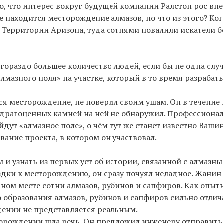
, что интерес вокруг будущей компании Ралстон рос в
де находится месторождение алмазов, но что из этого? Ко
а Территории Аризона, туда сотнями повалили искатели б
гораздо большее количество людей, если бы не одна случ
лмазного поля» на участке, который в то время разрабат
тся месторождение, не поверил своим ушам. Он в течение
 драгоценных камней на ней не обнаружил. Профессиона
дут «алмазное поле», о чём тут же станет известно Вашинг
ание проекта, в котором он участвовал.
и узнать из первых уст об истории, связанной с алмазны
дки к месторождению, он сразу почуял неладное. Жани
одном месте сотни алмазов, рубинов и сапфиров. Как опыт
о образования алмазов, рубинов и сапфиров сильно отлич
дении не представляется реальным.
орождении шла речь. Он предложил инженеру отправитьс