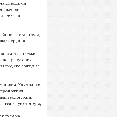
печатляющими
гда начали
огатства и
айность: старатели,
ывала группа
 пяти лет занимался
льная репутация
тону, его сочтут за
м полем. Как только
н продолжил
ный геолог, Кинг
аются друг от друга,
я туда на