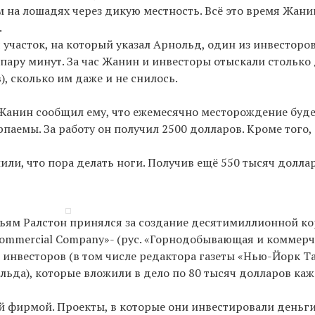
м на лошадях через дикую местность. Всё это время Жани
.
часток, на который указал Арнольд, один из инвесторов
о пару минут. За час Жанин и инвесторы отыскали стольк
), сколько им даже и не снилось.
и Жанин сообщил ему, что ежемесячно месторождение буд
паемы. За работу он получил 2500 долларов. Кроме того,
ли, что пора делать ноги. Получив ещё 550 тысяч долла
.
ильям Ралстон принялся за создание десятимиллионной к
d Commercial Company»- (рус. «Горнодобывающая и коммер
 инвесторов (в том числе редактора газеты «Нью-Йорк Т
ьда), которые вложили в дело по 80 тысяч долларов каж
 фирмой. Проекты, в которые они инвестировали деньги