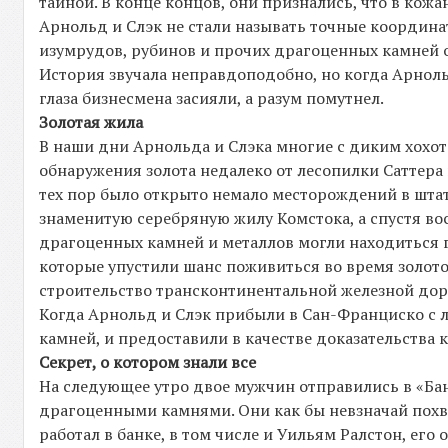
тайной. В конце концов, они признались, что в кож
Арнольд и Слэк не стали называть точные координа
изумрудов, рубинов и прочих драгоценных камней 
История звучала неправдоподобно, но когда Арноль
глаза бизнесмена засияли, а разум помутнел.
Золотая жила
В наши дни Арнольда и Слэка многие с диким хохото
обнаружения золота недалеко от лесопилки Саттера
тех пор было открыто немало месторождений в штат
знаменитую серебряную жилу Комстока, а спустя в
драгоценных камней и металлов могли находиться г
которые упустили шанс поживиться во время золото
строительство трансконтинентальной железной доро
Когда Арнольд и Слэк прибыли в Сан-Франциско с 
камней, и предоставили в качестве доказательства
Секрет, о котором знали все
На следующее утро двое мужчин отправились в «Ба
драгоценными камнями. Они как бы невзначай похва
работал в банке, в том числе и Уильям Ралстон, его