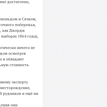
лне достаточно,
рнольдом и Слэком,
точного побережья,
и, как Джордж
выборах 1864 года),
ктически ничего не
идом осмотрев
и и обладают
ьную стоимость
имому эксперту
 месторождение,
00 рудников и ещё ни
дения они