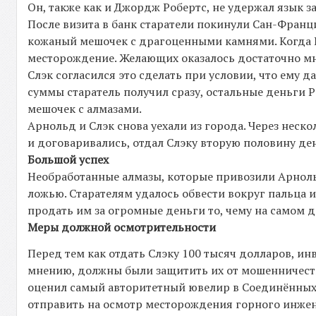
Он, также как и Джордж Робертс, не удержал язык за
После визита в банк старатели покинули Сан-Франци
кожаный мешочек с драгоценными камнями. Когда Ра
месторождение. Желающих оказалось достаточно мн
Слэк согласился это сделать при условии, что ему
суммы старатель получил сразу, остальные деньги Р
мешочек с алмазами.
Арнольд и Слэк снова уехали из города. Через неск
и договаривались, отдал Слэку вторую половину ден
Большой успех
Необработанные алмазы, которые привозили Арноль
ложью. Старателям удалось обвести вокруг пальца и
продать им за огромные деньги то, чему на самом д
Меры должной осмотрительности
Перед тем как отдать Слэку 100 тысяч долларов, и
мнению, должны были защитить их от мошенничеств
оценил самый авторитетный ювелир в Соединённых 
отправить на осмотр месторождения горного инженер