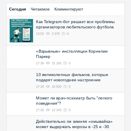
Сегодня
Читаемое
Комментируют
Как Telegram-бот решает все проблемы
организаторов любительского футбола
13:53
2 079
0
«Взрывные» инсталляции Корнелии
Паркер
17:36
31 165
0
10 великолепных фильмов, которые
подарят новогоднее настроение
17:34
10 920
0
Может ли врач-психиатр быть "легкого
поведения"?
17:30
12 343
0
Действительно ли зимняя «омывайка»
может выдержать морозы в -25 и -30