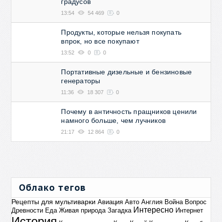
градусов
13:54
54 469
0
Продукты, которые нельзя покупать
впрок, но все покупают
13:52
0
0
Портативные дизельные и бензиновые
генераторы
11:36
18 307
0
Почему в античность пращников ценили
намного больше, чем лучников
21:17
12 864
0
Облако тегов
Рецепты для мультиварки
Авиация
Авто
Англия
Война
Вопрос
Интересно
Древности
Еда
Живая природа
Загадка
Интернет
История