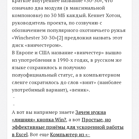
краткое внутреннее название «30-30», что
означало два модуля (в максимальной
компоновке) по 30 МБ каждый. Кеннет Хотон,
руководитель проекта, по созвучию с
обозначением популярного охотничьего ружья
«Winchester 30-30»[2] предложил назвать этот
диск «винчестером».
В Европе и США название «винчестер» вышло
из употребления в 1990-х годах, в русском же
языке сохранилось и получило
полуофициальный статус, а в компьютерном
сленге сократилось до слов «винт» (наиболее
употребимый вариант), «веник».
-
-
А вот вы например знаете
Зачем нужна
«лишняя» кнопка Win?
, а вот
Простые, но
эффективные приёмы для ускоренной работы
в Excel
. Вот еще
Компьютер из «-