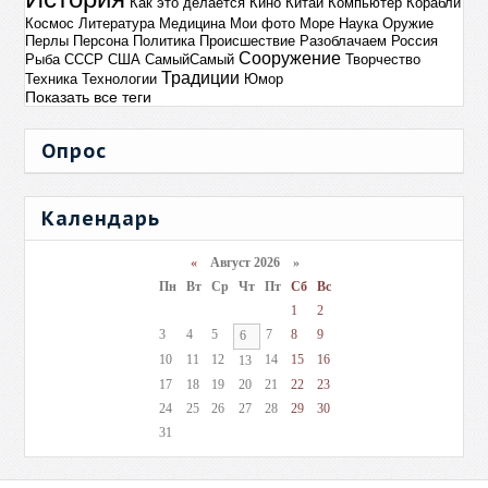
Как это делается
Кино
Китай
Компьютер
Корабли
Космос
Литература
Медицина
Мои фото
Море
Наука
Оружие
Перлы
Персона
Политика
Происшествие
Разоблачаем
Россия
Сооружение
Рыба
СССР
США
СамыйСамый
Творчество
Традиции
Техника
Технологии
Юмор
Показать все теги
Опрос
Календарь
«
Август 2026 »
Пн
Вт
Ср
Чт
Пт
Сб
Вс
1
2
3
4
5
7
8
9
6
10
11
12
14
15
16
13
17
18
19
20
21
22
23
24
25
26
27
28
29
30
31