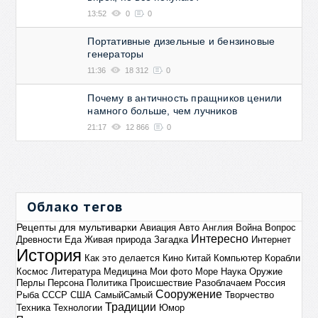
13:52
0
0
Портативные дизельные и бензиновые
генераторы
11:36
18 312
0
Почему в античность пращников ценили
намного больше, чем лучников
21:17
12 866
0
Облако тегов
Рецепты для мультиварки
Авиация
Авто
Англия
Война
Вопрос
Интересно
Древности
Еда
Живая природа
Загадка
Интернет
История
Как это делается
Кино
Китай
Компьютер
Корабли
Космос
Литература
Медицина
Мои фото
Море
Наука
Оружие
Перлы
Персона
Политика
Происшествие
Разоблачаем
Россия
Сооружение
Рыба
СССР
США
СамыйСамый
Творчество
Традиции
Техника
Технологии
Юмор