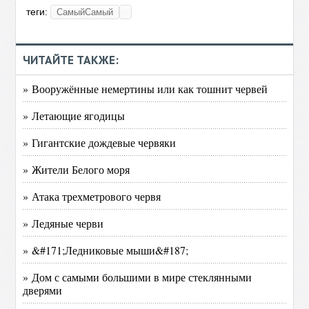
теги:
СамыйСамый
ЧИТАЙТЕ ТАКЖЕ:
» Вооружённые немертины или как тошнит червей
» Летающие ягодицы
» Гигантские дождевые червяки
» Жители Белого моря
» Атака трехметрового червя
» Ледяные черви
» &#171;Ледниковые мыши&#187;
» Дом с самыми большими в мире стеклянными
дверями