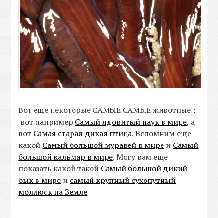
-
Вот еще некоторые САМЫЕ САМЫЕ животные :
вот например
Самый ядовитый паук в мире
, а
вот
Самая старая дикая птица
. Вспомним еще
какой
Самый большой муравей в мире
и
Самый
большой кальмар в мире
. Могу вам еще
показать какой такой
Самый большой дикий
бык в мире
и
самый крупный сухопутный
моллюск на Земле