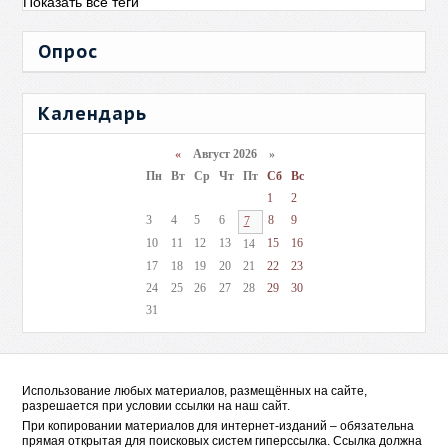
Показать все теги
Опрос
Календарь
«
Август 2026 »
Пн
Вт
Ср
Чт
Пт
Сб
Вс
1
2
3
4
5
6
8
9
7
10
11
12
13
15
16
14
17
18
19
20
21
22
23
24
25
26
27
28
29
30
31
Использование любых материалов, размещённых на сайте,
разрешается при условии ссылки на наш сайт.
При копировании материалов для интернет-изданий – обязательна
прямая открытая для поисковых систем гиперссылка. Ссылка должна