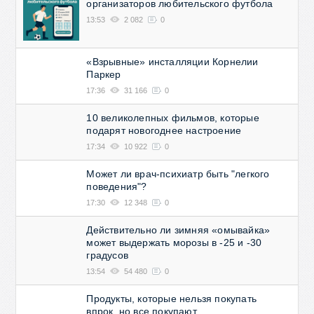
организаторов любительского футбола
13:53
2 082
0
«Взрывные» инсталляции Корнелии
Паркер
17:36
31 166
0
10 великолепных фильмов, которые
подарят новогоднее настроение
17:34
10 922
0
Может ли врач-психиатр быть "легкого
поведения"?
17:30
12 348
0
Действительно ли зимняя «омывайка»
может выдержать морозы в -25 и -30
градусов
13:54
54 480
0
Продукты, которые нельзя покупать
впрок, но все покупают