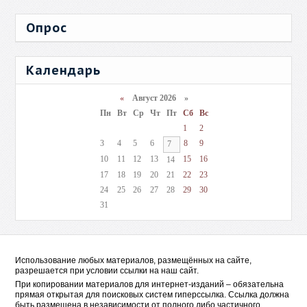
Опрос
Календарь
«
Август 2026 »
Пн
Вт
Ср
Чт
Пт
Сб
Вс
1
2
3
4
5
6
8
9
7
10
11
12
13
15
16
14
17
18
19
20
21
22
23
24
25
26
27
28
29
30
31
Использование любых материалов, размещённых на сайте,
разрешается при условии ссылки на наш сайт.
При копировании материалов для интернет-изданий – обязательна
прямая открытая для поисковых систем гиперссылка. Ссылка должна
быть размещена в независимости от полного либо частичного