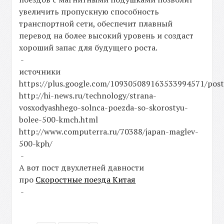
увеличить пропускную способность
транспортной сети, обеспечит плавный
перевод на более высокий уровень и создаст
хороший запас для будущего роста.
-
источники
https://plus.google.com/109305089163533994571/pos
http://hi-news.ru/technology/strana-
vosxodyashhego-solnca-poezda-so-skorostyu-
bolee-500-kmch.html
http://www.computerra.ru/70388/japan-maglev-
500-kph/
-
А вот пост двухлетней давности
про
Скоростные поезда Китая
-