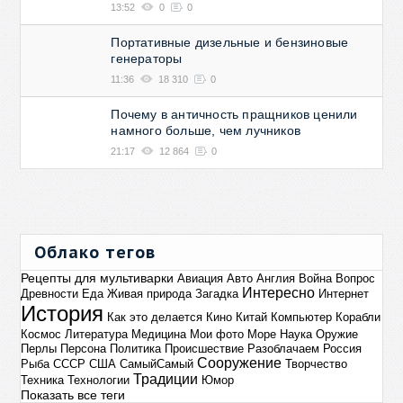
13:52
0
0
Портативные дизельные и бензиновые
генераторы
11:36
18 310
0
Почему в античность пращников ценили
намного больше, чем лучников
21:17
12 864
0
Облако тегов
Рецепты для мультиварки
Авиация
Авто
Англия
Война
Вопрос
Интересно
Древности
Еда
Живая природа
Загадка
Интернет
История
Как это делается
Кино
Китай
Компьютер
Корабли
Космос
Литература
Медицина
Мои фото
Море
Наука
Оружие
Перлы
Персона
Политика
Происшествие
Разоблачаем
Россия
Сооружение
Рыба
СССР
США
СамыйСамый
Творчество
Традиции
Техника
Технологии
Юмор
Показать все теги