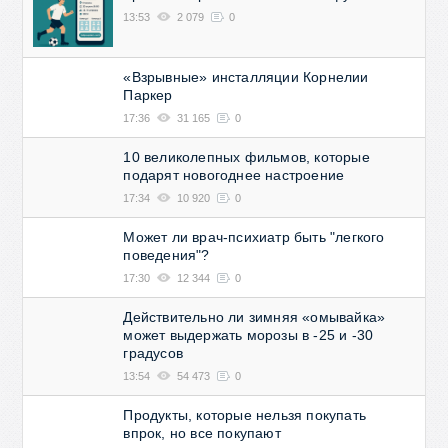
13:53
2 079
0
«Взрывные» инсталляции Корнелии
Паркер
17:36
31 165
0
10 великолепных фильмов, которые
подарят новогоднее настроение
17:34
10 920
0
Может ли врач-психиатр быть "легкого
поведения"?
17:30
12 344
0
Действительно ли зимняя «омывайка»
может выдержать морозы в -25 и -30
градусов
13:54
54 473
0
Продукты, которые нельзя покупать
впрок, но все покупают