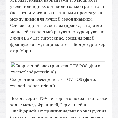
увеличили вдвое, оставили только три вагона
(не считая моторных) и закрыли промежутки
между ними для лучшей аэродинамики.
Сейчас подобные составы (правда, с гораздо
меньшей скоростью) регулярно курсируют по
линии LGV Est europeenne, соединяющей
французские муниципалитеты Бодрекур и Вер-
сюр-Марн.
-
Скоростной электропоезд TGV POS (фото:
zwitserlandpertrein.nl)
-
Поезда серии TGV четвёртого поколения также
ходят между Францией, Германией и
Швейцарией. Их принципиальная конструкция
близка к традиционной – вагоны установлены