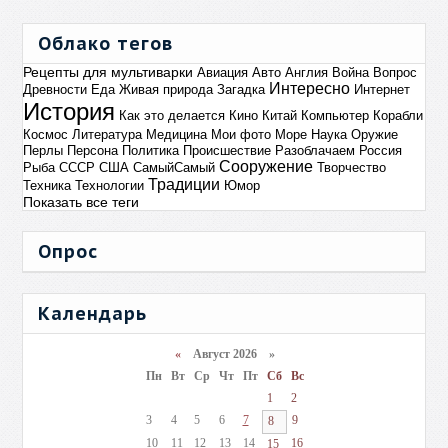
Облако тегов
Рецепты для мультиварки
Авиация
Авто
Англия
Война
Вопрос
Интересно
Древности
Еда
Живая природа
Загадка
Интернет
История
Как это делается
Кино
Китай
Компьютер
Корабли
Космос
Литература
Медицина
Мои фото
Море
Наука
Оружие
Перлы
Персона
Политика
Происшествие
Разоблачаем
Россия
Сооружение
Рыба
СССР
США
СамыйСамый
Творчество
Традиции
Техника
Технологии
Юмор
Показать все теги
Опрос
Календарь
«
Август 2026 »
Пн
Вт
Ср
Чт
Пт
Сб
Вс
1
2
3
4
5
6
7
9
8
10
11
12
13
14
16
15