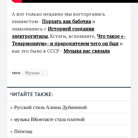
-
А вот только недавно мы восторгались
пианистом -
Порхать как бабочка
и
знакомились с
Историей создания
электрогитары
.
Кстати, вспомните,
Что такое «-
Телармониум»- и прародителем чего он был
и
как это было в СССР -
Музыка нас связала
теги:
Музыка
ЧИТАЙТЕ ТАКЖЕ:
» Русский стиль Алины Дубининой
» музыка ВКонтакте стала платной
» Пепелац