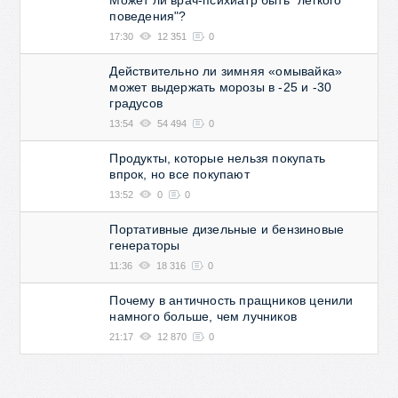
поведения"?
17:30
12 351
0
Действительно ли зимняя «омывайка»
может выдержать морозы в -25 и -30
градусов
13:54
54 494
0
Продукты, которые нельзя покупать
впрок, но все покупают
13:52
0
0
Портативные дизельные и бензиновые
генераторы
11:36
18 316
0
Почему в античность пращников ценили
намного больше, чем лучников
21:17
12 870
0