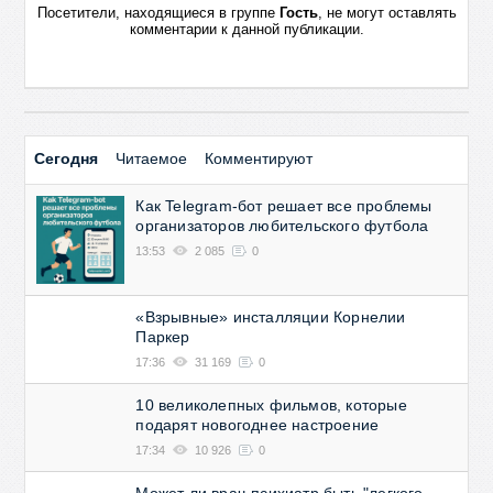
Посетители, находящиеся в группе
Гость
, не могут оставлять
комментарии к данной публикации.
Сегодня
Читаемое
Комментируют
Как Telegram-бот решает все проблемы
организаторов любительского футбола
13:53
2 085
0
«Взрывные» инсталляции Корнелии
Паркер
17:36
31 169
0
10 великолепных фильмов, которые
подарят новогоднее настроение
17:34
10 926
0
Может ли врач-психиатр быть "легкого