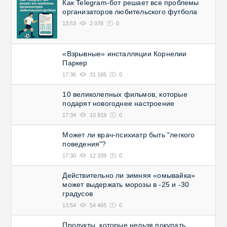
Как Telegram-бот решает все проблемы
организаторов любительского футбола
13:53
2 078
0
«Взрывные» инсталляции Корнелии
Паркер
17:36
31 165
0
10 великолепных фильмов, которые
подарят новогоднее настроение
17:34
10 919
0
Может ли врач-психиатр быть "легкого
поведения"?
17:30
12 339
0
Действительно ли зимняя «омывайка»
может выдержать морозы в -25 и -30
градусов
13:54
54 465
0
Продукты, которые нельзя покупать