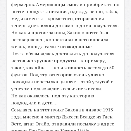
фермеров. Американцы смогли приобретать по
почте продукты питания, одежду, зерно, табак,
медикаменты – кроме того, отправления
теперь доставляли до самого дома получателя.
Но как и прочие законы, Закон о почте был
несовершенен, коррективы в него вносила
жизнь, иногда самые неожиданные.
Почта обязывалась доставлять до получателя
не только хрупкие продукты – к примеру,
такие, как яйца —- но и живность весом до 50
фунтов. Под эту категорию очень удачно
походила пересылка цыплят – этой услугой с
успехом пользовались сельские жители.
Но как оказалось, под эту категорию
подходили и дети …-
Ссылаясь на этот пункт Закона в январе 1913
года миссис и мистер Джесси Beauge из Глен-
Эсте, штат Огайо, отправили посылку в адрес
миссис Луи Beague из Vernon Little,