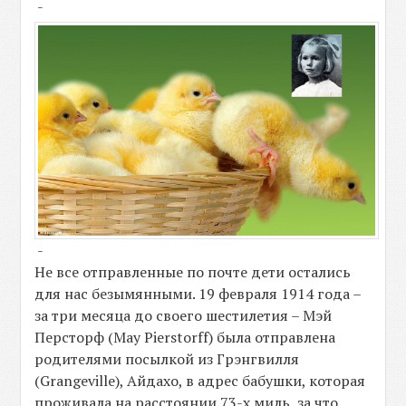
-
-
Не все отправленные по почте дети остались
для нас безымянными. 19 февраля 1914 года –
за три месяца до своего шестилетия – Мэй
Персторф (May Pierstorff) была отправлена
родителями посылкой из Грэнгвилля
(Grangeville), Айдахо, в адрес бабушки, которая
проживала на расстоянии 73-х миль, за что