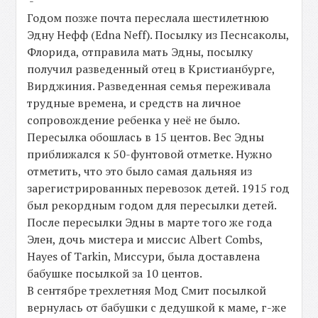
-
Годом позже почта переслала шестилетнюю
Эдну Нефф (Edna Neff). Посылку из Песнсаколы,
Флорида, отправила мать Эдны, посылку
получил разведенный отец в Кристианбурге,
Вирджиния. Разведенная семья переживала
трудные времена, и средств на личное
сопровождение ребенка у неё не было.
Пересылка обошлась в 15 центов. Вес Эдны
приближался к 50-фунтовой отметке. Нужно
отметить, что это было самая дальняя из
зарегистрированных перевозок детей. 1915 год
был рекордным годом для пересылки детей.
После пересылки Эдны в марте того же года
Элен, дочь мистера и миссис Albert Combs,
Hayes of Tarkin, Миссури, была доставлена
бабушке посылкой за 10 центов.
В сентябре трехлетняя Мод Смит посылкой
вернулась от бабушки с дедушкой к маме, г-же