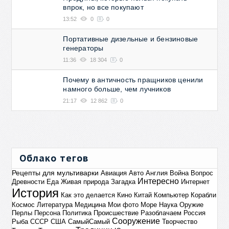
впрок, но все покупают
13:52
0
0
Портативные дизельные и бензиновые
генераторы
11:36
18 304
0
Почему в античность пращников ценили
намного больше, чем лучников
21:17
12 862
0
Облако тегов
Рецепты для мультиварки
Авиация
Авто
Англия
Война
Вопрос
Интересно
Древности
Еда
Живая природа
Загадка
Интернет
История
Как это делается
Кино
Китай
Компьютер
Корабли
Космос
Литература
Медицина
Мои фото
Море
Наука
Оружие
Перлы
Персона
Политика
Происшествие
Разоблачаем
Россия
Сооружение
Рыба
СССР
США
СамыйСамый
Творчество