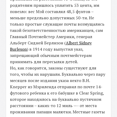
родителям пришлось уплатить 53 цента, им
повезло: вес Мэй составлял 48,5 фунтов –
меньше предельно допустимых 50-ти. Не
только простые служащие почты возмущались
такой безответственностью американцев, сам
Главный Почтмейстер Америки, генерал
Альберт Сидней Берлизон (
Albert Sidney
Burleson
) в 1914 году выпустил указ,
запрещающий обычным почтмейстерам
принимать для пересылки детей.
Но, как говорится, законы существуют для
того, чтобы их нарушали. Буквально через пару
месяцев после издания указа некто B.H.
Knepper из Мэриленда отправил по почте 14-
футового ребенка к его бабушке в Clear Spring,
которое находилось на буквально пустячном
расстоянии – каких-то 12 миль —- от места
проживания папаши малютки. Местные газеты