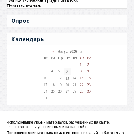
Традиции
Техника
Технологии
Юмор
Показать все теги
Опрос
Календарь
«
Август 2026 »
Пн
Вт
Ср
Чт
Пт
Сб
Вс
1
2
3
4
5
7
8
9
6
10
11
12
14
15
16
13
17
18
19
20
21
22
23
24
25
26
27
28
29
30
31
Использование любых материалов, размещённых на сайте,
разрешается при условии ссылки на наш сайт.
При копировании материалов для интернет-изданий – обязательна