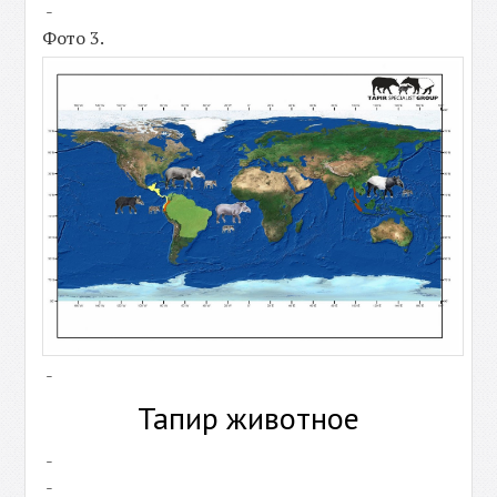
-
Фото 3.
-
Тапир животное
-
-