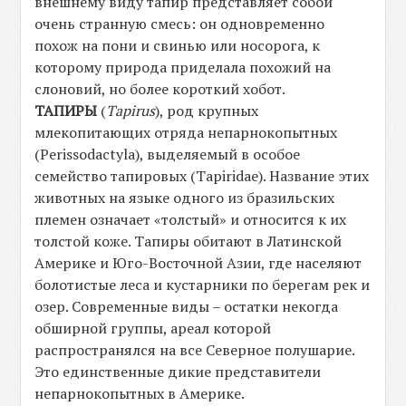
внешнему виду тапир представляет собой
очень странную смесь: он одновременно
похож на пони и свинью или носорога, к
которому природа приделала похожий на
слоновий, но более короткий хобот.
ТАПИРЫ
(
Tapirus
), род крупных
млекопитающих отряда непарнокопытных
(Perissodactyla), выделяемый в особое
семейство тапировых (Tapiridae). Название этих
животных на языке одного из бразильских
племен означает «толстый» и относится к их
толстой коже. Тапиры обитают в Латинской
Америке и Юго-Восточной Азии, где населяют
болотистые леса и кустарники по берегам рек и
озер. Современные виды – остатки некогда
обширной группы, ареал которой
распространялся на все Северное полушарие.
Это единственные дикие представители
непарнокопытных в Америке.