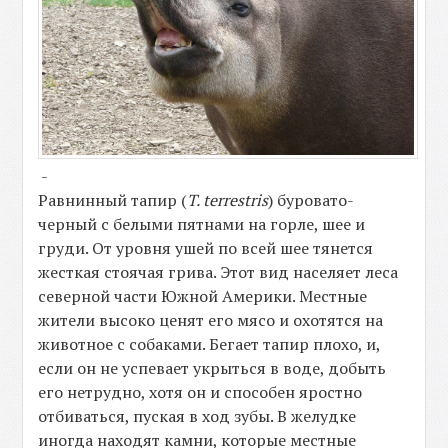
-
Равнинный тапир (
T. terrestris
) буровато-
черный с белыми пятнами на горле, шее и
груди. От уровня ушей по всей шее тянется
жесткая стоячая грива. Этот вид населяет леса
северной части Южной Америки. Местные
жители высоко ценят его мясо и охотятся на
животное с собаками. Бегает тапир плохо, и,
если он не успевает укрыться в воде, добыть
его нетрудно, хотя он и способен яростно
отбиваться, пуская в ход зубы. В желудке
иногда находят камни, которые местные