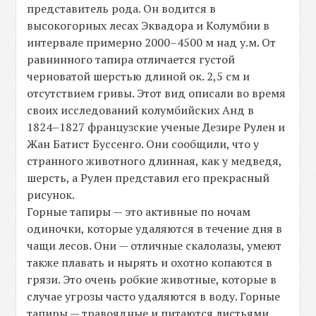
представитель рода. Он водится в
высокогорных лесах Эквадора и Колумбии в
интервале примерно 2000–4500 м над у.м. От
равнинного тапира отличается густой
черноватой шерстью длиной ок. 2,5 см и
отсутствием гривы. Этот вид описали во время
своих исследований колумбийских Анд в
1824–1827 французские ученые Дезире Рулен и
Жан Батист Буссенго. Они сообщили, что у
странного животного длинная, как у медведя,
шерсть, а Рулен представил его прекрасный
рисунок.
Горные тапиры — это активные по ночам
одиночки, которые удаляются в течение дня в
чащи лесов. Они — отличные скалолазы, умеют
также плавать и нырять и охотно копаются в
грязи. Это очень робкие животные, которые в
случае угрозы часто удаляются в воду. Горные
тапиры — травоядные и питаются листьями,