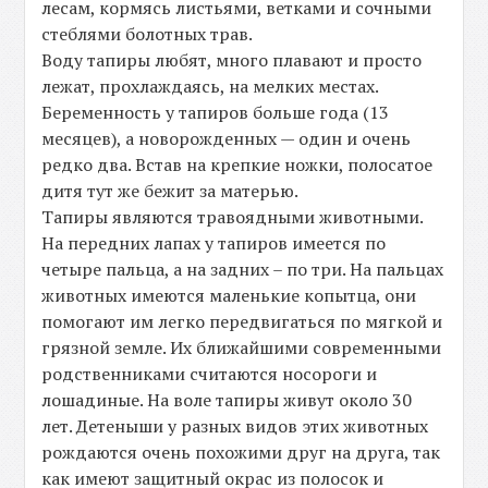
лесам, кормясь листьями, ветками и сочными
стеблями болотных трав.
Воду тапиры любят, много плавают и просто
лежат, прохлаждаясь, на мелких местах.
Беременность у тапиров больше года (13
месяцев), а новорожденных — один и очень
редко два. Встав на крепкие ножки, полосатое
дитя тут же бежит за матерью.
Тапиры являются травоядными животными.
На передних лапах у тапиров имеется по
четыре пальца, а на задних – по три. На пальцах
животных имеются маленькие копытца, они
помогают им легко передвигаться по мягкой и
грязной земле. Их ближайшими современными
родственниками считаются носороги и
лошадиные. На воле тапиры живут около 30
лет. Детеныши у разных видов этих животных
рождаются очень похожими друг на друга, так
как имеют защитный окрас из полосок и