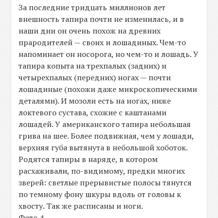
За последние тридцать миллионов лет
внешность тапира почти не изменилась, и в
наши дни он очень похож на древних
прародителей — своих и лошадиных. Чем-то
напоминает он носорога, но чем-то и лошадь. У
тапира копыта на трехпалых (задних) и
четырехпалых (передних) ногах — почти
лошадиные (похожи даже микроскопическими
деталями). И мозоли есть на ногах, ниже
локтевого сустава, схожие с каштанами
лошадей. У американского тапира небольшая
грива на шее. Более подвижная, чем у лошади,
верхняя губа вытянута в небольшой хоботок.
Родятся тапиры в наряде, в котором
расхаживали, по-видимому, предки многих
зверей: светлые прерывистые полосы тянутся
по темному фону шкуры вдоль от головы к
хвосту. Так же расписаны и ноги.
Фото 4.