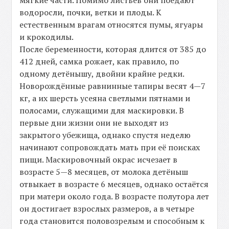
мягкие части. Помимо листьев они поедают
водоросли, почки, ветки и плоды. К
естественным врагам относятся пумы, ягуары
и крокодилы.
После беременности, которая длится от 385 до
412 дней, самка рожает, как правило, по
одному детёнышу, двойни крайне редки.
Новорождённые равнинные тапиры весят 4—7
кг, а их шерсть усеяна светлыми пятнами и
полосами, служащими для маскировки. В
первые дни жизни они не выходят из
закрытого убежища, однако спустя неделю
начинают сопровождать мать при её поисках
пищи. Маскировочный окрас исчезает в
возрасте 5—8 месяцев, от молока детёныш
отвыкает в возрасте 6 месяцев, однако остаётся
при матери около года. В возрасте полутора лет
он достигает взрослых размеров, а в четыре
года становится половозрелым и способным к