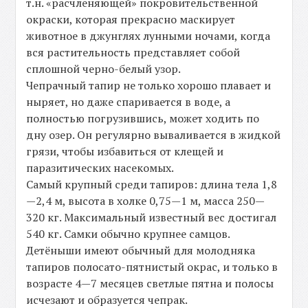
т.н. «расчленяющей» покровительственной
окраски, которая прекрасно маскирует
животное в джунглях лунными ночами, когда
вся растительность представляет собой
сплошной черно-белый узор.
Чепрачный тапир не только хорошо плавает и
ныряет, но даже спаривается в воде, а
полностью погрузившись, может ходить по
дну озер. Он регулярно вываливается в жидкой
грязи, чтобы избавиться от клещей и
паразитических насекомых.
Самый крупный среди тапиров: длина тела 1,8
—2,4 м, высота в холке 0,75—1 м, масса 250—
320 кг. Максимальный известный вес достигал
540 кг. Самки обычно крупнее самцов.
Детёныши имеют обычный для молодняка
тапиров полосато-пятнистый окрас, и только в
возрасте 4—7 месяцев светлые пятна и полосы
исчезают и образуется чепрак.