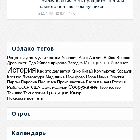
Почему в античность пращников ценили
намного больше, чем лучников
21:17
12 864
0
Облако тегов
Рецепты для мультиварки
Авиация
Авто
Англия
Война
Вопрос
Интересно
Древности
Еда
Живая природа
Загадка
Интернет
История
Как это делается
Кино
Китай
Компьютер
Корабли
Космос
Литература
Медицина
Мои фото
Море
Наука
Оружие
Перлы
Персона
Политика
Происшествие
Разоблачаем
Россия
Сооружение
Рыба
СССР
США
СамыйСамый
Творчество
Традиции
Техника
Технологии
Юмор
Показать все теги
Опрос
Календарь