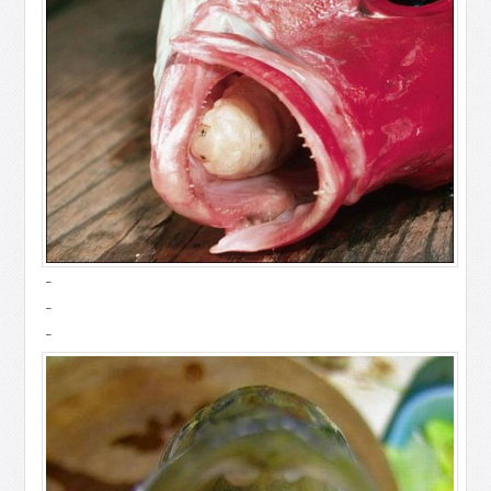
-
-
-