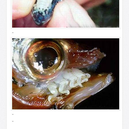
-
-
-