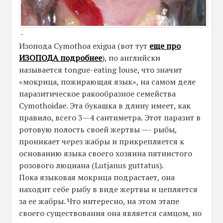
-
Изопода Cymothoa exigua (вот тут
еще про
ИЗОПОДА подробнее
), по английски
называется tongue-eating louse, что значит
«мокрица, пожирающая язык», на самом деле
паразитическое ракообразное семейства
Cymothoidae. Эта букашка в длину имеет, как
правило, всего 3—4 сантиметра. Этот паразит в
ротовую полость своей жертвы —- рыбы,
проникает через жабры и прикрепляется к
основанию языка своего хозяина пятнистого
розового люциана (Lutjanus guttatus).
Пока языковая мокрица подрастает, она
находит себе рыбу в виде жертвы и цепляется
за ее жабры. Что интересно, на этом этапе
своего существования она является самцом, но