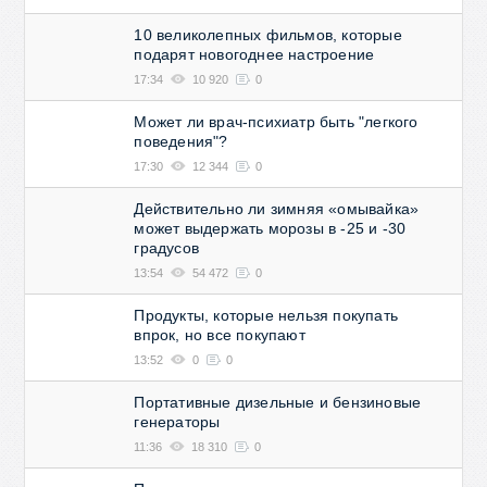
10 великолепных фильмов, которые
подарят новогоднее настроение
17:34
10 920
0
Может ли врач-психиатр быть "легкого
поведения"?
17:30
12 344
0
Действительно ли зимняя «омывайка»
может выдержать морозы в -25 и -30
градусов
13:54
54 472
0
Продукты, которые нельзя покупать
впрок, но все покупают
13:52
0
0
Портативные дизельные и бензиновые
генераторы
11:36
18 310
0