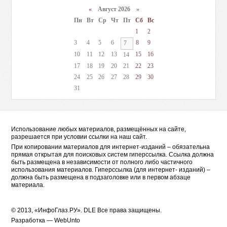
«
Август 2026 »
Пн
Вт
Ср
Чт
Пт
Сб
Вс
1
2
3
4
5
6
8
9
7
10
11
12
13
15
16
14
17
18
19
20
21
22
23
24
25
26
27
28
29
30
31
Использование любых материалов, размещённых на сайте,
разрешается при условии ссылки на наш сайт.
При копировании материалов для интернет-изданий – обязательна
прямая открытая для поисковых систем гиперссылка. Ссылка должна
быть размещена в независимости от полного либо частичного
использования материалов. Гиперссылка (для интернет- изданий) –
должна быть размещена в подзаголовке или в первом абзаце
материала.
© 2013, «ИнфоГлаз.РУ».
DLE
Все права защищены.
Разработка —
WebUnto